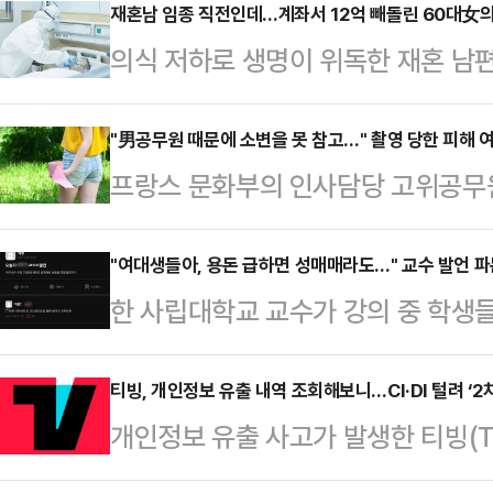
재혼남 임종 직전인데…계좌서 12억 빼돌린 60대女의
의식 저하로 생명이 위독한 재혼 남편
이체한 60대 아내가 징역형의 집행
면 20일 수원지법 형사12부(박건
"男공무원 때문에 소변을 못 참고…" 촬영 당한 피해 여
프랑스 문화부의 인사담당 고위공무원
에 관한 법률 위반(사기), 사문서위
래 이뇨제를 먹이고 피해자들이 고통
에게 징역 2년에 집행유예 4년을 선고
가학적 범죄가 최근 재조명되고 있다
"여대생들아, 용돈 급하면 성매매라도…" 교수 발언 
(2021년 11월 사망)와 동거를 시작
한 사립대학교 교수가 강의 중 학생
도 형사재판은 열리지 않고 있으며,
는 당시 전 부인과 이혼한 상태였고,
해 소지가 다분한 모욕적 폭언을 일
로 대학 강의를 나가고 컨설턴트로 
해졌…
다.25일 연합뉴스에 따르면 지난해 1
티빙, 개인정보 유출 내역 조회해보니…CI·DI 털려 ‘2
등 주요 프랑스 언론매체와 미국 일간
개인정보 유출 사고가 발생한 티빙(T
"우리나라 여성 10명 중 8명은 성
티앙 네그르는 고위공무원으로 재직하
수 있는 조회 서비스를 시작했다.11
는 폭로글이 올라왔다.A 교수가 과
접이나 회의 등을 미끼로…