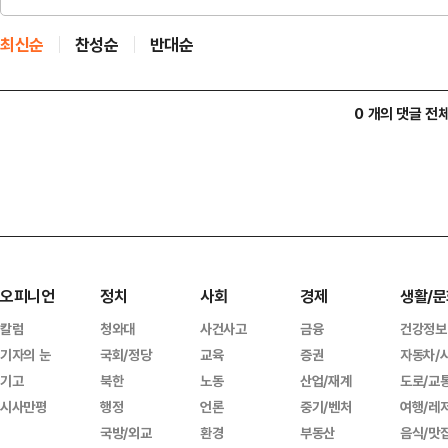
최신순
찬성순
반대순
0 개의 댓글 전
오피니언
정치
사회
경제
생활/문
칼럼
청와대
사건사고
금융
건강정보
기자의 눈
국회/정당
교육
증권
자동차/
기고
북한
노동
산업/재계
도로/교
시사만평
행정
언론
중기/벤처
여행/레
국방/외교
환경
부동산
음식/맛