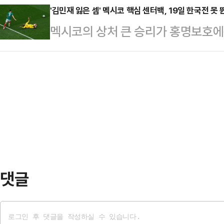
보 유출 조회 안내’를 공지하고, 회
'김민재 잃은 셈' 멕시코 핵심 센터백, 19일 한국전 못 
발언과 언어폭력을 자행했다는 학생
멕시코의 상처 큰 승리가 홍명보호에
출 항목을 확인할 수 있도록 했다. 
적으로 피해 설문조사를 전개했다.학
독이 지휘하는 멕시코 축구대표팀은 
출 사고에 따른 후속 대응이다.티빙
는 수업 중 "여학생들에…
타디움에서 펼쳐진 ‘2026 FIFA
베이스에 외부의 비인가 접근이 있었
공화국(이하 남아공)을 2-0 완파했
을 확인했다고 밝힌 바 있다. 이후
조의 첫 번째 경기였다.8만여 관중은
고, 정부 …
을 내질렀다. A조 1위가 유력하다는
을 톡톡히 누리면서 탄탄한 전력을 
이라면 A조 최약…
댓글