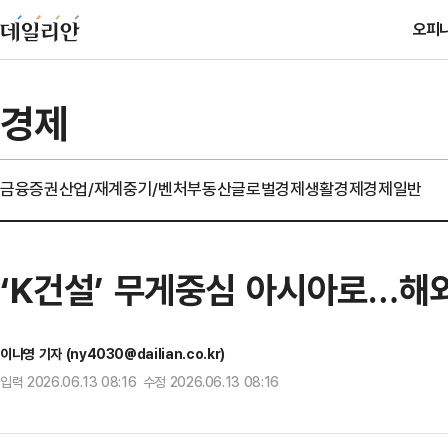
오피
경제
금융
증권
산업/재계
중기/벤처
부동산
글로벌경제
생활경제
경제일반
‘K건설’ 무게중심 아시아로…해
이나영 기자 (ny4030@dailian.co.kr)
입력 2026.06.13 08:16 수정 2026.06.13 08:16