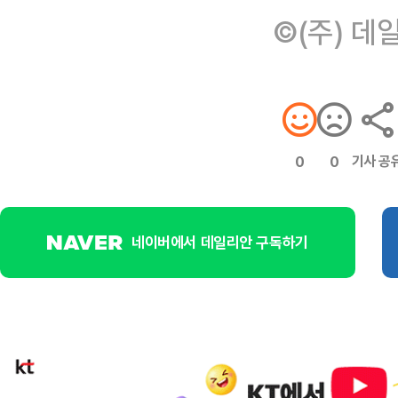
©(주) 데
기사 공
0
0
네이버에서 데일리안 구독하기