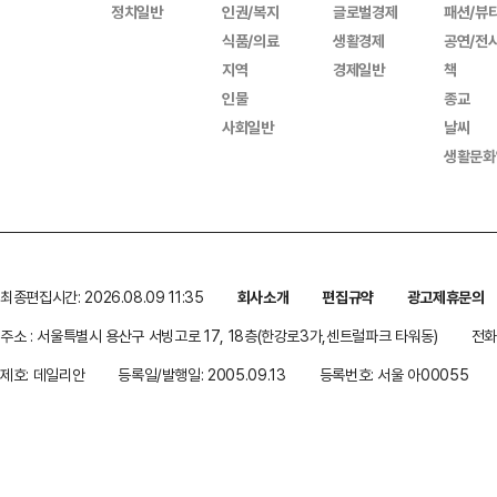
정치일반
인권/복지
글로벌경제
패션/뷰
식품/의료
생활경제
공연/전
지역
경제일반
책
인물
종교
사회일반
날씨
생활문화
최종편집시간: 2026.08.09 11:35
회사소개
편집규약
광고제휴문의
주소 : 서울특별시 용산구 서빙고로 17, 18층(한강로3가,센트럴파크 타워동)
전화 
제호: 데일리안
등록일/발행일: 2005.09.13
등록번호: 서울 아00055