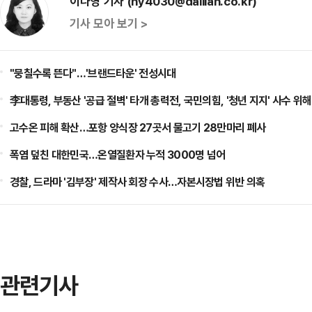
이나영 기자 (ny4030@dailian.co.kr)
기사 모아 보기 >
"뭉칠수록 뜬다"…'브랜드타운' 전성시대
李대통령, 부동산 '공급 절벽' 타개 총력전, 국민의힘, '청년 지지' 사수 위해
고수온 피해 확산…포항 양식장 27곳서 물고기 28만마리 폐사
폭염 덮친 대한민국…온열질환자 누적 3000명 넘어
경찰, 드라마 '김부장' 제작사 회장 수사…자본시장법 위반 의혹
관련기사