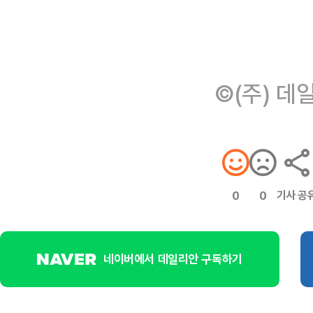
©(주) 데
기사 공
0
0
네이버에서 데일리안 구독하기