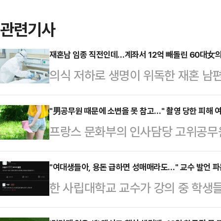
관련기사
재혼남 임종 직전인데…계좌서 12억 빼돌린 60대女의
의식 저하로 생명이 위독한 재혼 남편
이체한 60대 아내가 징역형의 집행
면 20일 수원지법 형사12부(박건
"男공무원 때문에 소변을 못 참고…" 촬영 당한 피해 여
프랑스 문화부의 인사담당 고위공무원
에 관한 법률 위반(사기), 사문서위
래 이뇨제를 먹이고 피해자들이 고통
에게 징역 2년에 집행유예 4년을 선고
가학적 범죄가 최근 재조명되고 있다
"여대생들아, 용돈 급하면 성매매라도…" 교수 발언 
(2021년 11월 사망)와 동거를 시작
한 사립대학교 교수가 강의 중 학생
도 형사재판은 열리지 않고 있으며,
는 당시 전 부인과 이혼한 상태였고,
해 소지가 다분한 모욕적 폭언을 일
로 대학 강의를 나가고 컨설턴트로 
해졌…