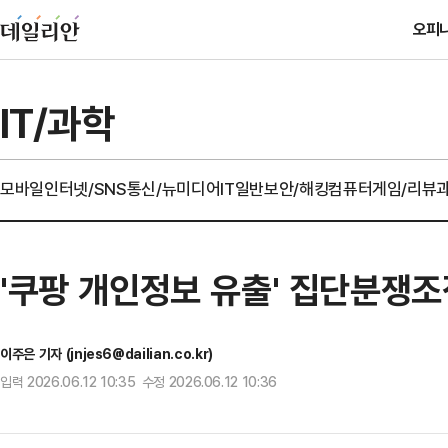
오피
IT/과학
모바일
인터넷/SNS
통신/뉴미디어
IT일반
보안/해킹
컴퓨터
게임/리뷰
'쿠팡 개인정보 유출' 집단분쟁
이주은 기자 (jnjes6@dailian.co.kr)
입력 2026.06.12 10:35 수정 2026.06.12 10:36