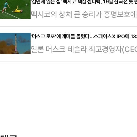
다.25일 연합뉴스에 따르면 지난해 1
'김민재 잃은 셈' 멕시코 핵심 센터백, 19일 한국전 못 
등 주요 프랑스 언론매체와 미국 일간
멕시코의 상처 큰 승리가 홍명보호에
"우리나라 여성 10명 중 8명은 성
티앙 네그르는 고위공무원으로 재직하
독이 지휘하는 멕시코 축구대표팀은 
는 폭로글이 올라왔다.A 교수가 과
접이나 회의 등을 미끼로…
타디움에서 펼쳐진 ‘2026 FIFA
'머스크 로또'에 개미들 몰렸다…스페이스X IPO에 1
발언과 언어폭력을 자행했다는 학생
일론 머스크 테슬라 최고경영자(CE
공화국(이하 남아공)을 2-0 완파했
적으로 피해 설문조사를 전개했다.학
공개(IPO)를 앞두고 전 세계 투자
조의 첫 번째 경기였다.8만여 관중은
는 수업 중 "여학생들에…
히 개인투자자 주문 규모가 1000억
을 내질렀다. A조 1위가 유력하다는
지면서 이번 IPO가 역대 최대 흥행
을 톡톡히 누리면서 탄탄한 전력을 
다.11일(현지시간) 블룸버그통신에
이라면 A조 최약…
을 확보하기 위해 1000억 달러가 
게 배정할 예정인 물량은 전체 공모주
실제 수요가 …