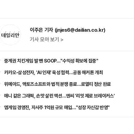
이주은 기자 (jnjes6@dailian.co.kr)
기사 모아 보기 >
중계권 치킨게임 발 뺀 SOOP…"수익성 확보에 집중"
카카오-삼성전자, 'AI 인재' 육성 협력…공동 해커톤 개최
위메이드, 액토즈소프트와 법적 분쟁 종료…로열티 정산 완료
애니 같은 그래픽, 손맛 살린 액션…엔씨 '리밋 제로 브레이커스'
엠게임 경영진, 자사주 1억원 규모 매입…"성장 자신감 반영"