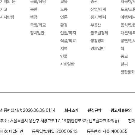
기자의 눈
국회/정당
교육
증권
자동차/
기고
북한
노동
산업/재계
도로/교
시사만평
행정
언론
중기/벤처
여행/레
국방/외교
환경
부동산
음식/맛
정치일반
인권/복지
글로벌경제
패션/뷰
식품/의료
생활경제
공연/전
지역
경제일반
책
인물
종교
사회일반
날씨
생활문화
최종편집시간: 2026.08.08 01:14
회사소개
편집규약
광고제휴문의
주소 : 서울특별시 용산구 서빙고로 17, 18층(한강로3가,센트럴파크 타워동)
전화 
제호: 데일리안
등록일/발행일: 2005.09.13
등록번호: 서울 아00055