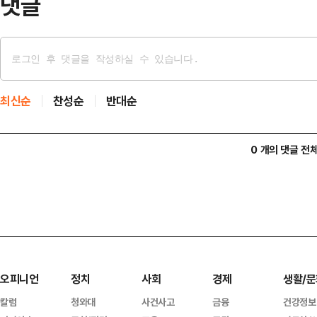
댓글
최신순
찬성순
반대순
0 개의 댓글 전
오피니언
정치
사회
경제
생활/문
칼럼
청와대
사건사고
금융
건강정보