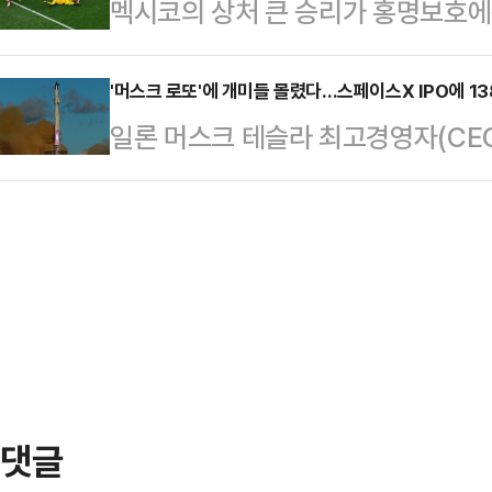
멕시코의 상처 큰 승리가 홍명보호에
"우리나라 여성 10명 중 8명은 성
티앙 네그르는 고위공무원으로 재직하
독이 지휘하는 멕시코 축구대표팀은 
는 폭로글이 올라왔다.A 교수가 과
접이나 회의 등을 미끼로…
타디움에서 펼쳐진 ‘2026 FIFA
'머스크 로또'에 개미들 몰렸다…스페이스X IPO에 1
발언과 언어폭력을 자행했다는 학생
일론 머스크 테슬라 최고경영자(CE
공화국(이하 남아공)을 2-0 완파했
적으로 피해 설문조사를 전개했다.학
공개(IPO)를 앞두고 전 세계 투자
조의 첫 번째 경기였다.8만여 관중은
는 수업 중 "여학생들에…
히 개인투자자 주문 규모가 1000억
을 내질렀다. A조 1위가 유력하다는
지면서 이번 IPO가 역대 최대 흥행
을 톡톡히 누리면서 탄탄한 전력을 
다.11일(현지시간) 블룸버그통신에
이라면 A조 최약…
을 확보하기 위해 1000억 달러가 
게 배정할 예정인 물량은 전체 공모주
실제 수요가 …
댓글