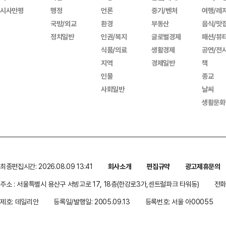
시사만평
행정
언론
중기/벤처
여행/레
국방/외교
환경
부동산
음식/맛
정치일반
인권/복지
글로벌경제
패션/뷰
식품/의료
생활경제
공연/전
지역
경제일반
책
인물
종교
사회일반
날씨
생활문화
최종편집시간: 2026.08.09 13:41
회사소개
편집규약
광고제휴문의
주소 : 서울특별시 용산구 서빙고로 17, 18층(한강로3가,센트럴파크 타워동)
전화 
제호: 데일리안
등록일/발행일: 2005.09.13
등록번호: 서울 아00055