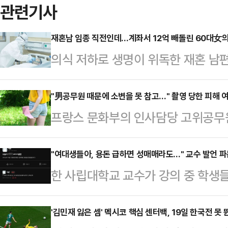
관련기사
재혼남 임종 직전인데…계좌서 12억 빼돌린 60대女의
의식 저하로 생명이 위독한 재혼 남편
이체한 60대 아내가 징역형의 집행
면 20일 수원지법 형사12부(박건
"男공무원 때문에 소변을 못 참고…" 촬영 당한 피해 여
프랑스 문화부의 인사담당 고위공무원
에 관한 법률 위반(사기), 사문서위
래 이뇨제를 먹이고 피해자들이 고통
에게 징역 2년에 집행유예 4년을 선고
가학적 범죄가 최근 재조명되고 있다
"여대생들아, 용돈 급하면 성매매라도…" 교수 발언 
(2021년 11월 사망)와 동거를 시작
한 사립대학교 교수가 강의 중 학생
도 형사재판은 열리지 않고 있으며,
는 당시 전 부인과 이혼한 상태였고,
해 소지가 다분한 모욕적 폭언을 일
로 대학 강의를 나가고 컨설턴트로 
해졌…
다.25일 연합뉴스에 따르면 지난해 1
'김민재 잃은 셈' 멕시코 핵심 센터백, 19일 한국전 못 
등 주요 프랑스 언론매체와 미국 일간