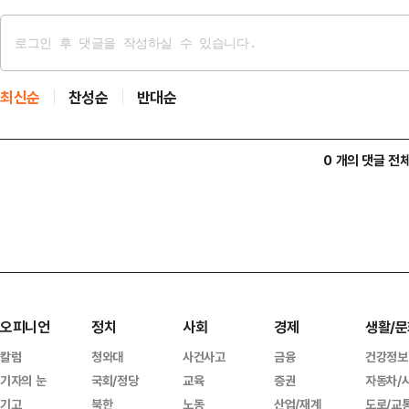
최신순
찬성순
반대순
0 개의 댓글 전
오피니언
정치
사회
경제
생활/문
칼럼
청와대
사건사고
금융
건강정보
기자의 눈
국회/정당
교육
증권
자동차/
기고
북한
노동
산업/재계
도로/교