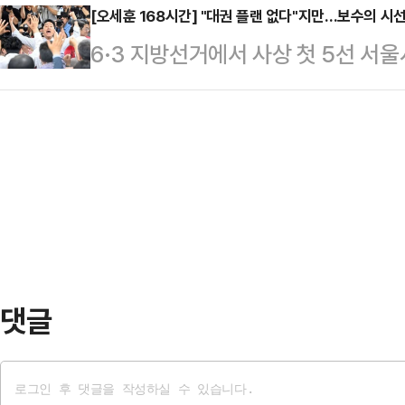
거관리위원회 개혁과 관련된 굵직한 
[오세훈 168시간] "대권 플랜 없다"지만…보수의 시
발언과 언어폭력을 자행했다는 학생
6·3 지방선거에서 사상 첫 5선 서
서의 존재감을 키우고 있다. 아직 
적으로 피해 설문조사를 전개했다.학
의 주목을 한 몸에 받고 있다.11일 
일을 두고 자신만의 독자적인 지역 
는 수업 중 "여학생들에…
구상에 대해 거듭 선을 긋고 있지만,
구상으로 풀이된다.향후 보수 진영 
향력이 확대되면서 차기 대권주자를
타이밍에 맞춰 복귀함으로써, 명실상
다는 평가가 나온다.오 시장은 이번 
하겠다는 것이 한 의원의 로…
49.22%를 얻어 251만 5560표,
보를 6만 259표 차로 따돌리며 당
태…
댓글