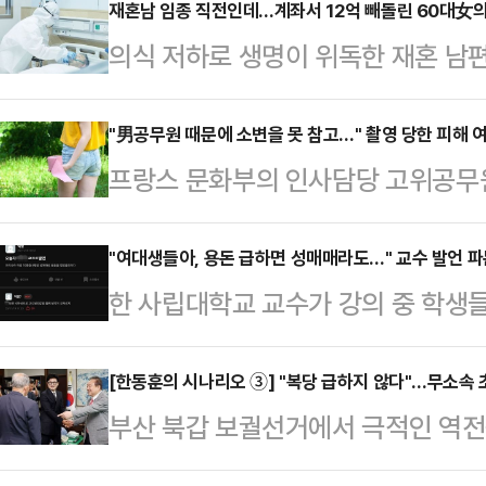
재혼남 임종 직전인데…계좌서 12억 빼돌린 60대女의
의식 저하로 생명이 위독한 재혼 남편
이체한 60대 아내가 징역형의 집행
면 20일 수원지법 형사12부(박건
"男공무원 때문에 소변을 못 참고…" 촬영 당한 피해 여
프랑스 문화부의 인사담당 고위공무원
에 관한 법률 위반(사기), 사문서위
래 이뇨제를 먹이고 피해자들이 고통
에게 징역 2년에 집행유예 4년을 선고
가학적 범죄가 최근 재조명되고 있다
"여대생들아, 용돈 급하면 성매매라도…" 교수 발언 
(2021년 11월 사망)와 동거를 시작
한 사립대학교 교수가 강의 중 학생
도 형사재판은 열리지 않고 있으며,
는 당시 전 부인과 이혼한 상태였고,
해 소지가 다분한 모욕적 폭언을 일
로 대학 강의를 나가고 컨설턴트로 
해졌…
다.25일 연합뉴스에 따르면 지난해 1
[한동훈의 시나리오 ③] "복당 급하지 않다"…무소속 초
등 주요 프랑스 언론매체와 미국 일간
부산 북갑 보궐선거에서 극적인 역전
"우리나라 여성 10명 중 8명은 성
티앙 네그르는 고위공무원으로 재직하
이 국민의힘 복당 시기를 미룬 채 매
는 폭로글이 올라왔다.A 교수가 과
접이나 회의 등을 미끼로…