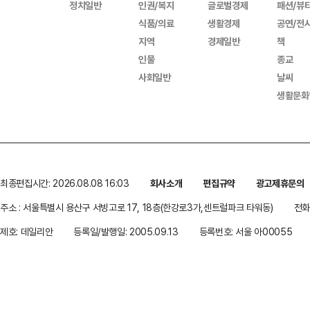
정치일반
인권/복지
글로벌경제
패션/뷰
식품/의료
생활경제
공연/전
지역
경제일반
책
인물
종교
사회일반
날씨
생활문화
최종편집시간: 2026.08.08 16:03
회사소개
편집규약
광고제휴문의
주소 : 서울특별시 용산구 서빙고로 17, 18층(한강로3가,센트럴파크 타워동)
전화 
제호: 데일리안
등록일/발행일: 2005.09.13
등록번호: 서울 아00055