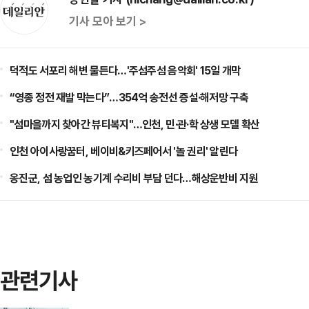
기사 모아 보기 >
덕적도 서포리 해변 물든다…'주섬주섬 음악회' 15일 개막
“영종 정전 재발 막는다”…354억 송전선 증설·해저망 구축
"섬마을까지 찾아간 뷰티복지"…인천, 민·관·학 상생 모델 확산
인천 아이사랑꿈터, 베이비&키즈페어서 '놀 권리' 알린다
옹진군, 섬 농업인 농기계 수리비 부담 던다…해상운반비 지원
관련기사