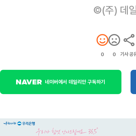
©(주) 데
기사 공
0
0
네이버에서 데일리안 구독하기