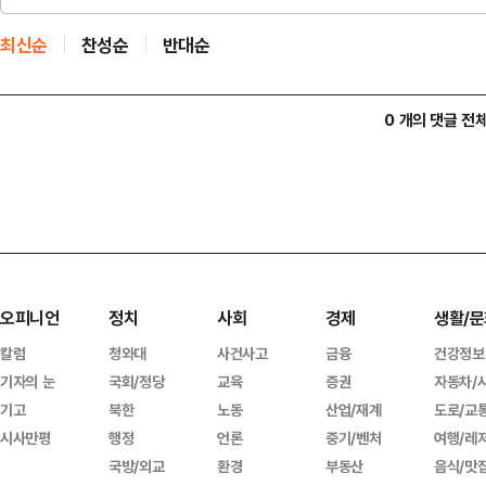
최신순
찬성순
반대순
0 개의 댓글 전
오피니언
정치
사회
경제
생활/문
칼럼
청와대
사건사고
금융
건강정보
기자의 눈
국회/정당
교육
증권
자동차/
기고
북한
노동
산업/재계
도로/교
시사만평
행정
언론
중기/벤처
여행/레
국방/외교
환경
부동산
음식/맛