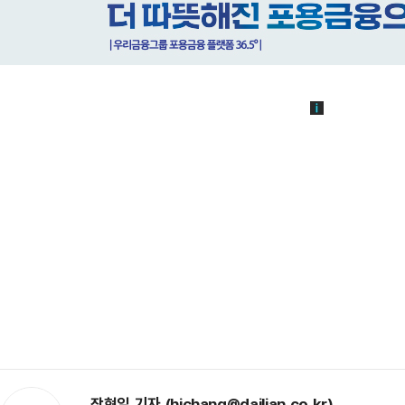
장현일 기자 (hichang@dailian.co.kr)