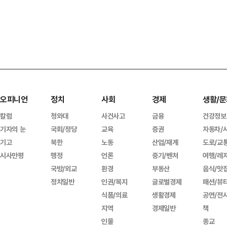
오피니언
정치
사회
경제
생활/문
칼럼
청와대
사건사고
금융
건강정보
기자의 눈
국회/정당
교육
증권
자동차/
기고
북한
노동
산업/재계
도로/교
시사만평
행정
언론
중기/벤처
여행/레
국방/외교
환경
부동산
음식/맛
정치일반
인권/복지
글로벌경제
패션/뷰
식품/의료
생활경제
공연/전
지역
경제일반
책
인물
종교