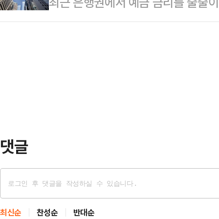
최근 은행권에서 예금 금리를 줄줄이
향력이 확대되면서 차기 대권주자를
타이밍에 맞춰 복귀함으로써, 명실상
가운데 증권사들도 발행어음(단기금융
다는 평가가 나온다.오 시장은 이번 
하겠다는 것이 한 의원의 로…
증시 활황으로 은행에서 증권사로의 ‘
49.22%를 얻어 251만 5560표,
금리 경쟁력을 높이며 ‘자금 붙잡기’
보를 6만 259표 차로 따돌리며 당
따르면 NH투자증권은 전날(11일)부
태…
0.2%포인트 올렸다. 올해 들어 N
례 상향 조정했다.한국투자증권도 이
데, 회사가 발행어…
댓글
최신순
찬성순
반대순