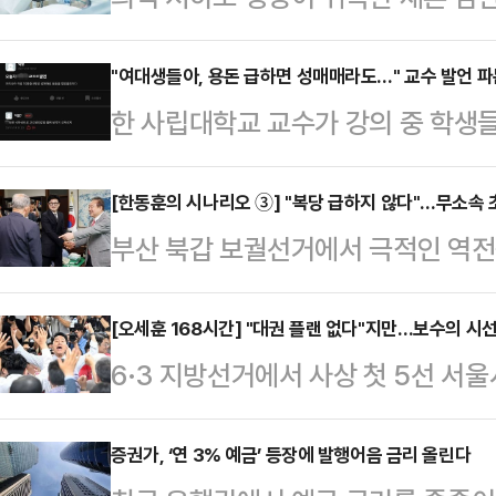
이체한 60대 아내가 징역형의 집행
면 20일 수원지법 형사12부(박건
"여대생들아, 용돈 급하면 성매매라도…" 교수 발언 
한 사립대학교 교수가 강의 중 학생
에 관한 법률 위반(사기), 사문서위
해 소지가 다분한 모욕적 폭언을 일
에게 징역 2년에 집행유예 4년을 선고
다.25일 연합뉴스에 따르면 지난해 1
[한동훈의 시나리오 ③] "복당 급하지 않다"…무소속 초
(2021년 11월 사망)와 동거를 시작
부산 북갑 보궐선거에서 극적인 역전
"우리나라 여성 10명 중 8명은 성
는 당시 전 부인과 이혼한 상태였고,
이 국민의힘 복당 시기를 미룬 채 매
는 폭로글이 올라왔다.A 교수가 과
해졌…
거관리위원회 개혁과 관련된 굵직한 
[오세훈 168시간] "대권 플랜 없다"지만…보수의 시
발언과 언어폭력을 자행했다는 학생
6·3 지방선거에서 사상 첫 5선 서
서의 존재감을 키우고 있다. 아직 
적으로 피해 설문조사를 전개했다.학
의 주목을 한 몸에 받고 있다.11일 
일을 두고 자신만의 독자적인 지역 
는 수업 중 "여학생들에…
구상에 대해 거듭 선을 긋고 있지만,
증권가, ‘연 3% 예금’ 등장에 발행어음 금리 올린다
구상으로 풀이된다.향후 보수 진영 