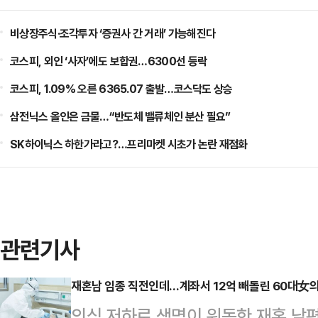
비상장주식·조각투자 ‘증권사 간 거래’ 가능해진다
코스피, 외인 ‘사자’에도 보합권…6300선 등락
코스피, 1.09% 오른 6365.07 출발…코스닥도 상승
삼전닉스 올인은 금물…“반도체 밸류체인 분산 필요”
SK하이닉스 하한가라고?…프리마켓 시초가 논란 재점화
관련기사
재혼남 임종 직전인데…계좌서 12억 빼돌린 60대女의
의식 저하로 생명이 위독한 재혼 남편