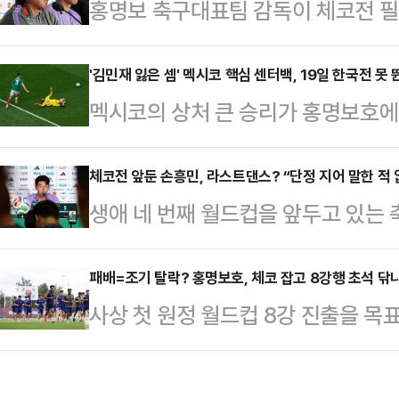
홍명보 축구대표팀 감독이 체코전 
스타디움에서 체코와 2026 국제축구
감독이 이끄는 대한민국 축구 국가대표
조 1차전을 치른다.한국은 체코전을 
코 과달라하라 스타디움에서 킥오프하는 
'김민재 잃은 셈' 멕시코 핵심 센터백, 19일 한국전 못 
카공화국과 차례로 맞붙는다. 48개
멕시코의 상처 큰 승리가 홍명보호에
별리그 1차전에서 체코(피파랭킹 41
통과를 위해서는 무엇보다 첫 경기 
독이 지휘하는 멕시코 축구대표팀은 
에서 48개국으로 늘어난 북중미월드컵
단 한 경기의 결과…
타디움에서 펼쳐진 ‘2026 FIFA
체코전 앞둔 손흥민, 라스트댄스? “단정 지어 말한 적 
위 중 성적이 좋은 8개 팀이 추가돼 
생애 네 번째 월드컵을 앞두고 있는 
공화국(이하 남아공)을 2-0 완파했
를 하면 다른 조 3위와 붙고, 2위로 
와 조별리그 1차전을 앞두고 결의를
조의 첫 번째 경기였다.8만여 관중은
너…
스’에 대해서는 신중함을 드러내기도
패배=조기 탈락? 홍명보호, 체코 잡고 8강행 초석 닦
을 내질렀다. A조 1위가 유력하다는
사상 첫 원정 월드컵 8강 진출을 목표로
할리스코주의 대표 축구 경기장 과달
을 톡톡히 누리면서 탄탄한 전력을 
미월드컵'에서 체코 상대로 운명의 
축구연맹(FIFA) 북중미 월드컵 조
이라면 A조 최약…
축구대표팀은 12일(한국시각) 오전 
릴 때부터 꿈꾸던 월드컵을 다시 뛰