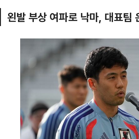
왼발 부상 여파로 낙마, 대표팀 