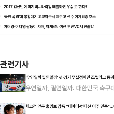
2017 김선빈이 마지막…타격왕 배출하면 우승 못 한다?
‘극한 폭염’에 봉황대기 고교야구서 제주고 선수 어지럼증 호소
이재영-이다영 쌍둥이 자매, 아제르바이잔 투란VC서 한솥밥
관련기사
‘우연일까 필연일까’ 첫 경기 무실점이면 조별리그 통
우연일까, 필연일까. 대한민국 축구대
점=조별리그 통과’라는 공식을 등에
끄는 대한민국 축구대표팀은 12일(
체코전 앞둔 홍명보 감독 "데이터·컨디션 아주 만족"…