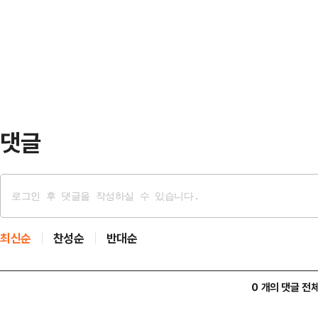
코를 상대로 북중미월드컵 조별리그 
터 함께 훈련하면서 필요 이상으로 
은 아무리 강조해도 지나치지 않다. 
나왔으면 한다”며 각오…
그 1차전을 내준 경우는 총 5회. 
다.A조에서 조 2위를 놓고 다툴 것이
위도 와일…
댓글
최신순
찬성순
반대순
0 개의 댓글 전