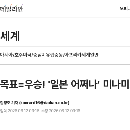
오피
세계
아시아/호주
미국/중남미
유럽
중동/아프리카
세계일반
목표=우승! '일본 어쩌나’ 미나
김평호 기자 (kimrard16@dailian.co.kr)
입력 2026.06.12 09:16 수정 2026.06.12 09:16