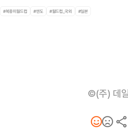
#북중미월드컵
#엔도
#월드컵_국외
#일본
©(주) 데