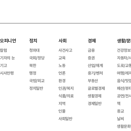
오피니언
정치
사회
경제
생활/문
칼럼
청와대
사건사고
금융
건강정보
기자의 눈
국회/정당
교육
증권
자동차/
기고
북한
노동
산업/재계
도로/교
시사만평
행정
언론
중기/벤처
여행/레
국방/외교
환경
부동산
음식/맛
정치일반
인권/복지
글로벌경제
패션/뷰
식품/의료
생활경제
공연/전
지역
경제일반
책
인물
종교
사회일반
날씨
생활문화