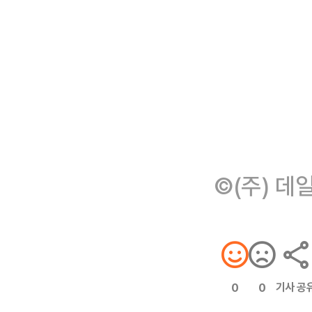
©(주) 데
기사 공
0
0