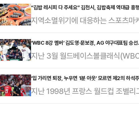
민국 축구 국가대표팀은 12일(한국시
“김밥 레시피 다 주세요” 김천시, 김밥축제 역대급 흥
베이스에 외부의 비인가 접근이 있었
지역소멸위기에 대응하는 스포츠마케
디움에서 킥오프하는 ‘2026 국제축구
을 확인했다고 밝힌 바 있다. 이후
천시(시장 배낙호)가 그에 못지않은 
그 1차전에서 체코와 충돌한다.경기
고, 정부 …
이어가기 위해 시동을 걸었다.김천시는
‘WBC 8강 멤버’ 김도영·문보경, AG 야구대표팀 승
감독은 "선수들의 고지대 적응 상태를
지난 3월 월드베이스볼클래식(WBC
축제’를 앞두고 지역을 대표할 김밥 
태"라며 "첫 경기를 긍정적으로 보고
리그 통과와 함께 8강행을 견인했던 
따르면, 10월 23일부터 25일까
환경을 모…
게임(AG) 대표팀에도 대거 승선했다
‘입 가리면 퇴장, 누우면 1분 아웃’ 모르면 제2의 하석
펼쳐지는 ‘2026 김천김밥축제’의 
지난 1998년 프랑스 월드컵 조별리
레스센터에서 류지현 대표팀 감독과 
발을 위해 ‘제3회 김천김밥쿡킹대회
첫 선제골의 기쁨을 누렸다. 주인공은
한야구소프트볼협회(KBSA) 경기력
드 대표 음식인 …
프리킥을 통해 득점에 성공한 뒤 특유
야구 대표팀 명단발표 기자회견을 열
다. 그토록 바라던 월드컵 첫 승에 
(두산 베어스), 김도영(KIA 타이거즈