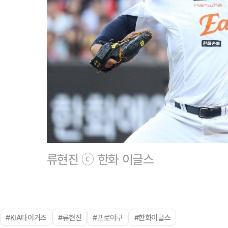
류현진 ⓒ 한화 이글스
#KIA타이거즈
#류현진
#프로야구
#한화이글스