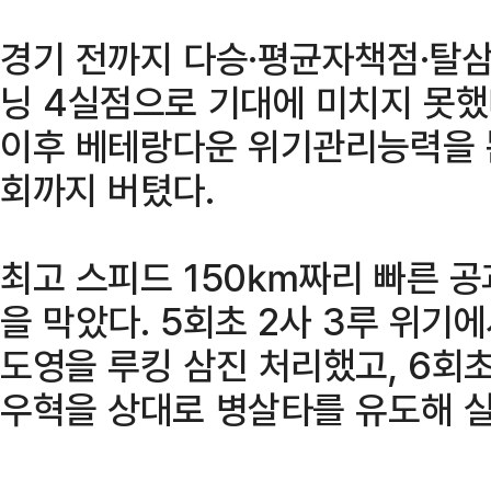
경기 전까지 다승·평균자책점·탈삼
닝 4실점으로 기대에 미치지 못했
이후 베테랑다운 위기관리능력을 뽐
회까지 버텼다.
최고 스피드 150㎞짜리 빠른 공과
을 막았다. 5회초 2사 3루 위기
도영을 루킹 삼진 처리했고, 6회
우혁을 상대로 병살타를 유도해 