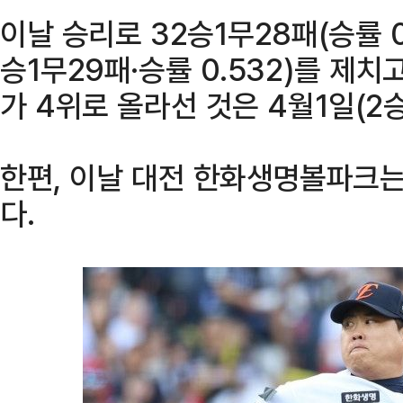
이날 승리로 32승1무28패(승률 0.
승1무29패·승률 0.532)를 제치
가 4위로 올라선 것은 4월1일(2승
한편, 이날 대전 한화생명볼파크는
다.