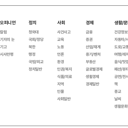
오피니언
정치
사회
경제
생활/문
칼럼
청와대
사건사고
금융
건강정보
기자의 눈
국회/정당
교육
증권
자동차/
기고
북한
노동
산업/재계
도로/교
시사만평
행정
언론
중기/벤처
여행/레
국방/외교
환경
부동산
음식/맛
정치일반
인권/복지
글로벌경제
패션/뷰
식품/의료
생활경제
공연/전
지역
경제일반
책
인물
종교
사회일반
날씨
생활문화