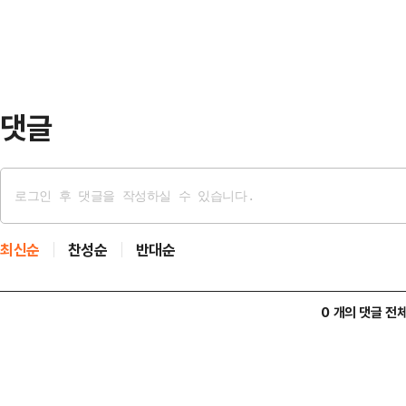
함께 부풀었다.그러나 그 희망은 3분
약했던 선수들…
하석주는 멕시코의 라몬 라미레스를
시도했다. 공을 겨냥한 태클이었지만
서 치는 형국…
댓글
최신순
찬성순
반대순
0 개의 댓글 전