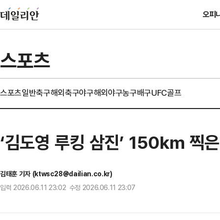
오피
스포츠
스포츠일반
축구
해외축구
야구
해외야구
농구
배구
UFC
골프
‘김도영 루킹 삼진’ 150km 찍
김태훈 기자 (ktwsc28@dailian.co.kr)
입력 2026.06.11 23:02 수정 2026.06.11 23:07