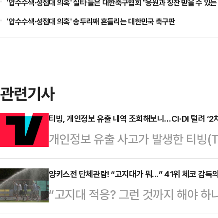
'압수수색·성접대 의혹' 질타 들은 대한축구협회 "응원과 칭찬 받을 수 있
'압수수색·성접대 의혹' 송두리째 흔들리는 대한민국 축구판
관련기사
티빙, 개인정보 유출 내역 조회해보니…CI·DI 털려 ‘2
개인정보 유출 사고가 발생한 티빙(T
수 있는 조회 서비스를 시작했다.11
보 유출 조회 안내’를 공지하고, 회
양키스전 단체관람! “고지대가 뭐...” 41위 체코 감독
“고지대 적응? 그런 것까지 해야 하
출 항목을 확인할 수 있도록 했다. 
축구대표팀 미로슬라프 코우베크 감
출 사고에 따른 후속 대응이다.티빙