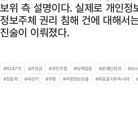
보위 측 설명이다. 실제로 개인정보
정보주체 권리 침해 건에 대해서는
진술이 이뤄졌다.
#6247억
#과징금
#국민의힘
#당력집중
#문재인정권
#보
#장동혁
#재선거
#쿠팡
#쿠팡정보유출
#투표용지부족사태