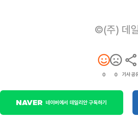
©(주) 데
기사 공
0
0
네이버에서 데일리안 구독하기