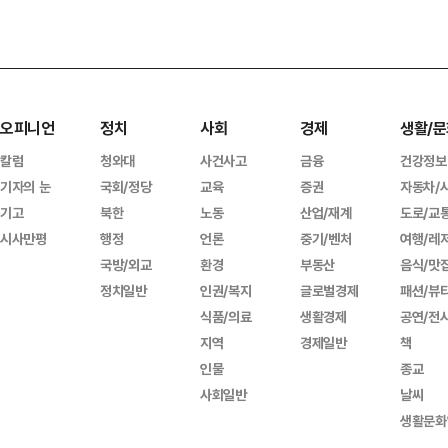
오피니언
정치
사회
경제
생활/문
칼럼
청와대
사건사고
금융
건강정보
기자의 눈
국회/정당
교육
증권
자동차/
기고
북한
노동
산업/재계
도로/교
시사만평
행정
언론
중기/벤처
여행/레
국방/외교
환경
부동산
음식/맛
정치일반
인권/복지
글로벌경제
패션/뷰
식품/의료
생활경제
공연/전
지역
경제일반
책
인물
종교
사회일반
날씨
생활문화