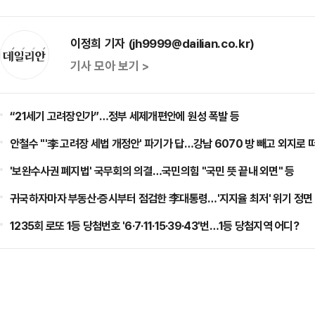
이정희 기자 (jh9999@dailian.co.kr)
기사 모아 보기 >
“21세기 고려장인가”…정부 세제개편안에 원성 폭발 등
안철수 "'李 고려장 세법 개정안' 파기가 답…강남 6070 방 빼고 외지로 
'보완수사권 폐지법' 국무회의 의결…국민의힘 "국민 뜻 끝내 외면" 등
귀국하자마자 부동산·증시부터 점검한 李대통령…'지지율 최저' 위기 정면 
1235회 로또 1등 당첨번호 '6·7·11·15·39·43'번…1등 당첨지역 어디?