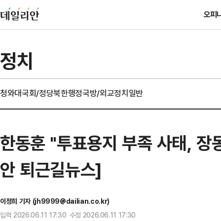
오피
정치
청와대
국회/정당
북한
행정
국방/외교
정치일반
한동훈 "투표용지 부족 사태, 장동
안 퇴근길뉴스]
이정희 기자 (jh9999@dailian.co.kr)
입력 2026.06.11 17:30 수정 2026.06.11 17:30