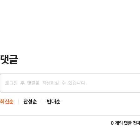
위는 유출된 3750만명의 정보가 
문재인 정부(+9.41%)의 첫해 상
등 위반행위의 중대성이 높고, 기본
며 "…
단했다. 이에 대해 쿠팡은 유출된 정
당하지 않고 2차 피해도 확인되지 
인정보위 위원장은 1…
댓글
최신순
찬성순
반대순
0 개의 댓글 전