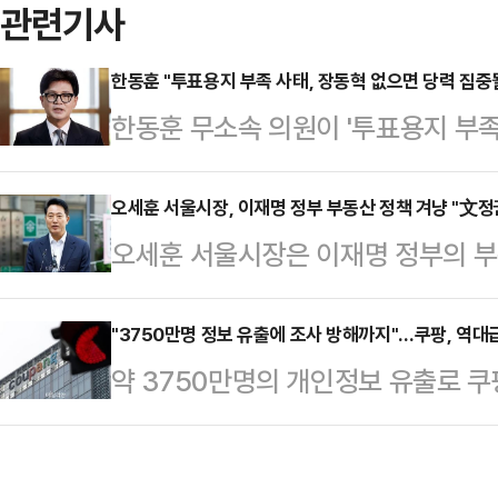
관련기사
한동훈 "투표용지 부족 사태, 장동혁 없으면 당력 집중될
한동훈 무소속 의원이 '투표용지 부족
장하며 '당력 집중'을 외치는 장동혁
력이 더 잘 집중될 수 있다"고 직격
오세훈 서울시장, 이재명 정부 부동산 정책 겨냥 "文정
오세훈 서울시장은 이재명 정부의 부
의 직전 기자들과 만나 장 대표를 겨
걸쳐 서서히 망가뜨렸던 규제의 실패
"결국은 보수는 재건돼야 하는데, 걸
고 있다"며 "시민들이 '문재인 정권
"3750만명 정보 유출에 조사 방해까지"…쿠팡, 역대급
러날 때를 알아야 한다"고 주장했다.
약 3750만명의 개인정보 유출로 
하는 것 아니겠는가"라고 비판했다.
(투표용지 부족) 문제를 제기하지 못
로부터 약 6247억원의 과징금을 부
등은 진작에 켜졌다"며 이같이 적었다
음…
모가 가장 컸던 만큼, 과징금 규모
서울 아파트값 상승률이 14.73%를 