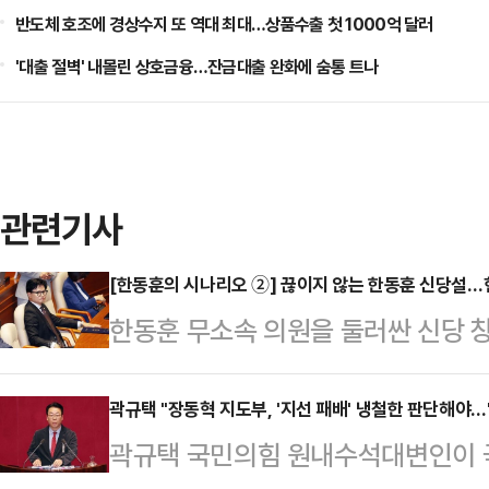
반도체 호조에 경상수지 또 역대 최대…상품수출 첫 1000억 달러
'대출 절벽' 내몰린 상호금융…잔금대출 완화에 숨통 트나
관련기사
[한동훈의 시나리오 ②] 끊이지 않는 한동훈 신당설
한동훈 무소속 의원을 둘러싼 신당 
부산 북갑 보궐선거에서 당선되며 원
체급이 커졌지만, 국민의힘 복당 문
곽규택 "장동혁 지도부, '지선 패배' 냉철한 판단해야…'
곽규택 국민의힘 원내수석대변인이 국
서, 독자 노선 가능성이 함께 제기되