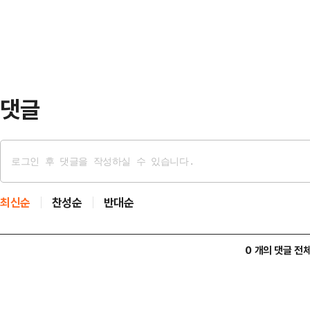
부터 레미콘 운송노조의 휴업이 이어
디오에 출연해 "선거를 …
합의한 회당 운송비 4200원(5.5
되면서 파업이 지속되는 상황이다.노
상 폭이다. 노조…
댓글
최신순
찬성순
반대순
0 개의 댓글 전