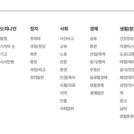
오피니언
정치
사회
경제
생활/문
칼럼
청와대
사건사고
금융
건강정보
기자의 눈
국회/정당
교육
증권
자동차/
기고
북한
노동
산업/재계
도로/교
시사만평
행정
언론
중기/벤처
여행/레
국방/외교
환경
부동산
음식/맛
정치일반
인권/복지
글로벌경제
패션/뷰
식품/의료
생활경제
공연/전
지역
경제일반
책
인물
종교
사회일반
날씨
생활문화