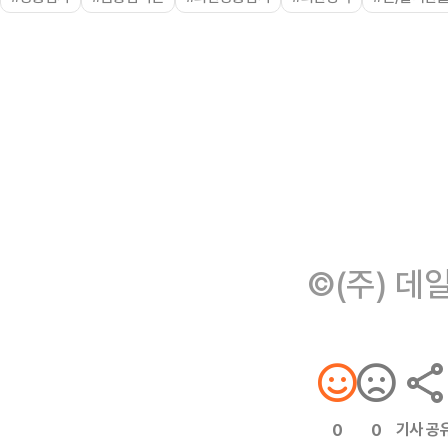
©(주) 데
기사 공
0
0