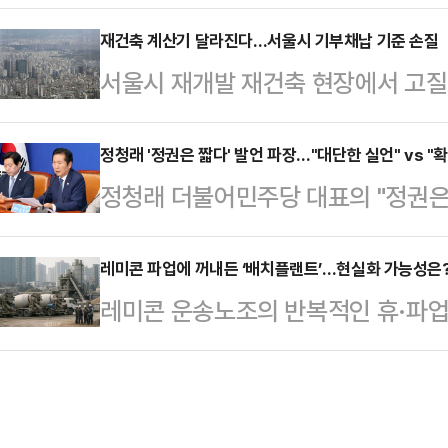
"당 지도부가 냉철한 판단을 해야 
훈)계, 정치평론가들의 분석을 종합
은 11일 BBS라디오 금태섭의 아침
재건축 계산기 달라진다…서울시 기부채납 기준 손질
선택지라기보다 복당 교착 상황에서
서울시 재개발 재건축 현장에서 고질
정당의 당 대표는 선거에서 정말 승
이 우세하다.한 의원은 지난 지방선
부채납 방식에 따른 용적률 혜택 차이
단위 선거 후 거취를 결정했다"고 
시 부산 북갑 보선에서…
주거지역 공공시설물의 용도지역 상향
정청래 '정권은 짧다' 발언 파장…"대단한 실언" vs "
에 대한 책임을 지고 본인이 사퇴하는
정청래 더불어민주당 대표의 "정권은
면 서울시는 지난 5일 ‘공공시설 등
지방선거 결과를 객관적으로 보면 국
나오면서 파장이 이어지고 있다.11
일부 개정했다. 해당 개정안은 서울
잘라 말했다.그는 "…
공개 최고위원회의에서 친명(친이재명
레미콘 파업에 꺼내든 ‘배치플랜트’…현실화 가능성은
에 즉시 적용된다.이번 기준 개정으
레미콘 운송노조의 반복적인 휴·파업
선거 결과에 대해 지도부가 책임져야
티브 기준이 구체화됐다. 상한용적
제 등이 맞물리면서 건설현장 내 배치
기는 정권은 없다. 국민은 영원하고 
시설 등을 기부채납해 최종적…
다.다만 운송기사와 레미콘 제조업계
하다는 평가와 확대 해석을 하면 안
현장 정착까지는 상당한 진통이 예상된
있다. 이재명 대통령의 최측근인 김