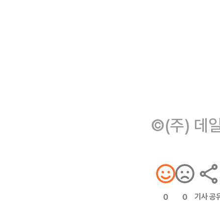
©(주) 데
기사 공
0
0