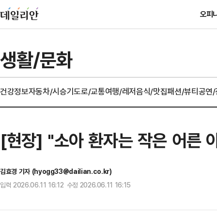
오피
생활/문화
건강정보
자동차/시승기
도로/교통
여행/레저
음식/맛집
패션/뷰티
공연
[현장] "소아 환자는 작은 어
김효경 기자 (hyogg33@dailian.co.kr)
입력 2026.06.11 16:12 수정 2026.06.11 16:15