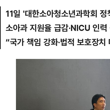
11일 '대한소아청소년과학회 정
소아과 지원율 급감·NICU 인력
“국가 책임 강화·법적 보호장치