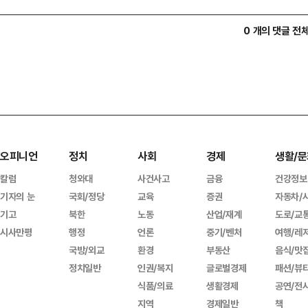
0 개의 댓글 전
오피니언
정치
사회
경제
생활/문
칼럼
청와대
사건사고
금융
건강정보
기자의 눈
국회/정당
교육
증권
자동차/
기고
북한
노동
산업/재계
도로/교
시사만평
행정
언론
중기/벤처
여행/레
국방/외교
환경
부동산
음식/맛
정치일반
인권/복지
글로벌경제
패션/뷰
식품/의료
생활경제
공연/전
지역
경제일반
책