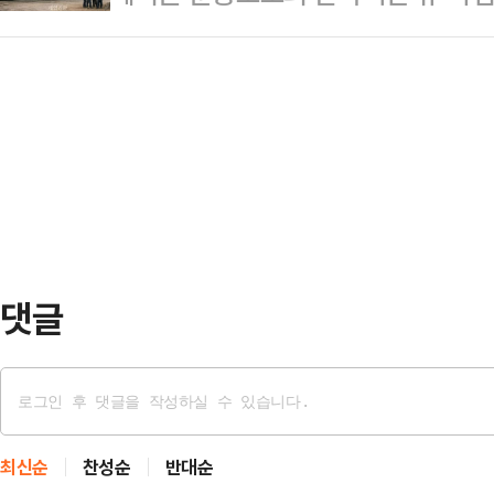
제 등이 맞물리면서 건설현장 내 배치
기는 정권은 없다. 국민은 영원하고 
시설 등을 기부채납해 최종적…
다.다만 운송기사와 레미콘 제조업계
하다는 평가와 확대 해석을 하면 안
현장 정착까지는 상당한 진통이 예상된
있다. 이재명 대통령의 최측근인 김
부터 레미콘 운송노조의 휴업이 이어
디오에 출연해 "선거를 …
합의한 회당 운송비 4200원(5.5
되면서 파업이 지속되는 상황이다.노
상 폭이다. 노조…
댓글
최신순
찬성순
반대순