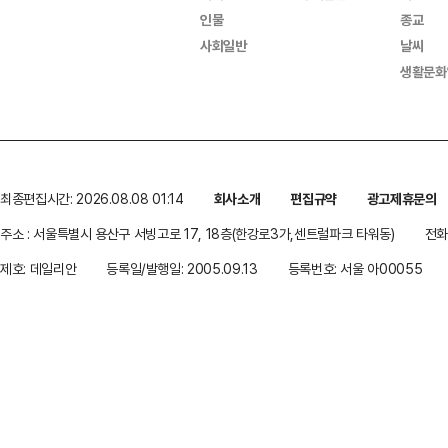
인물
종교
사회일반
날씨
생활문화
최종편집시간: 2026.08.08 01:14
회사소개
편집규약
광고제휴문의
주소 : 서울특별시 용산구 서빙고로 17, 18층(한강로3가,센트럴파크 타워동)
전화 
제호: 데일리안
등록일/발행일: 2005.09.13
등록번호: 서울 아00055