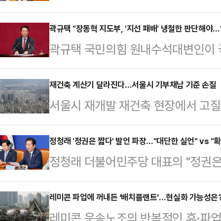
부산 북갑 보궐선거에서 당선되며 원
체급이 커졌지만, 국민의힘 복당 문
곽규택 "장동혁 지도부, '지선 패배' 냉철한 판단해야…'
곽규택 국민의힘 원내수석대변인이 국
서, 독자 노선 가능성이 함께 제기되
"당 지도부가 냉철한 판단을 해야 
훈)계, 정치평론가들의 분석을 종합
은 11일 BBS라디오 금태섭의 아침
재건축 계산기 달라진다…서울시 기부채납 기준 손질
선택지라기보다 복당 교착 상황에서
서울시 재개발 재건축 현장에서 고질
정당의 당 대표는 선거에서 정말 승
이 우세하다.한 의원은 지난 지방선
부채납 방식에 따른 용적률 혜택 차이
단위 선거 후 거취를 결정했다"고 
시 부산 북갑 보선에서…
주거지역 공공시설물의 용도지역 상향
정청래 '정권은 짧다' 발언 파장…"대단한 실언" vs "
에 대한 책임을 지고 본인이 사퇴하는
정청래 더불어민주당 대표의 "정권은
면 서울시는 지난 5일 ‘공공시설 등
지방선거 결과를 객관적으로 보면 국
나오면서 파장이 이어지고 있다.11
일부 개정했다. 해당 개정안은 서울
잘라 말했다.그는 "…
공개 최고위원회의에서 친명(친이재명
레미콘 파업에 꺼내든 ‘배치플랜트’…현실화 가능성은
에 즉시 적용된다.이번 기준 개정으
레미콘 운송노조의 반복적인 휴·파업
선거 결과에 대해 지도부가 책임져야
티브 기준이 구체화됐다. 상한용적