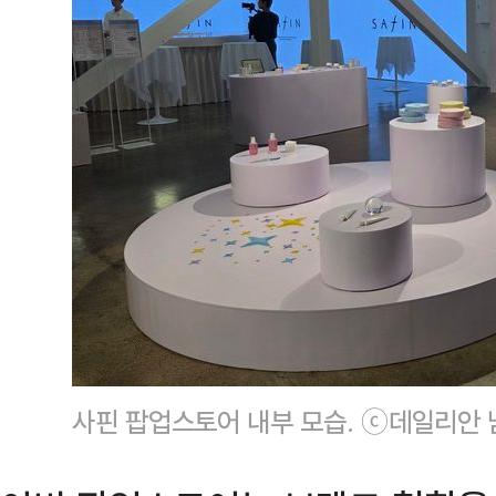
사핀 팝업스토어 내부 모습. ⓒ데일리안 