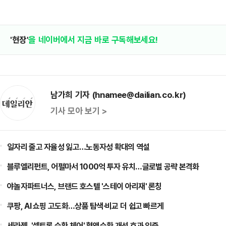
'현장'
을 네이버에서 지금 바로 구독해보세요!
남가희 기자 (hnamee@dailian.co.kr)
기사 모아 보기 >
일자리 줄고 자율성 잃고…노동자성 확대의 역설
블루엘리펀트, 어펄마서 1000억 투자 유치…글로벌 공략 본격화
야놀자파트너스, 브랜드 호스텔 '스테이 아리재' 론칭
쿠팡, AI 쇼핑 고도화…상품 탐색·비교 더 쉽고 빠르게
세라젬, '셀트론 순환 체어' 혈액순환 개선 효과 입증