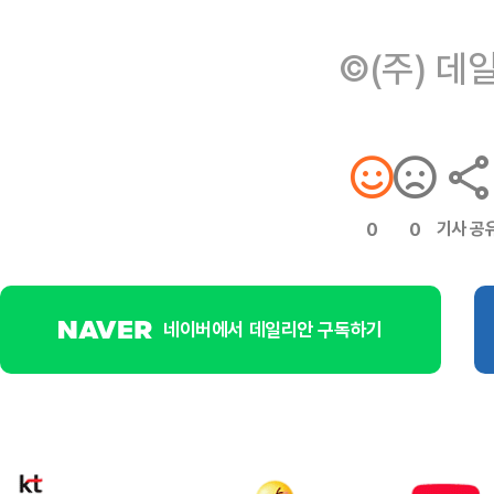
©(주) 데
기사 공
0
0
네이버에서 데일리안 구독하기