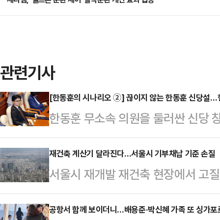
관련기사
[한동훈의 시나리오 ②] 끊이지 않는 한동훈 신당설
한동훈 무소속 의원을 둘러싼 신당 
부산 북갑 보궐선거에서 당선되며 원
체급이 커졌지만, 국민의힘 복당 문
재건축 계산기 달라진다…서울시 기부채납 기준 손질
서울시 재개발 재건축 현장에서 고질
서, 독자 노선 가능성이 함께 제기되
부채납 방식에 따른 용적률 혜택 차이
훈)계, 정치평론가들의 분석을 종합
주거지역 공공시설물의 용도지역 상향
공항서 함께 보이더니…배용준·박신혜 가족 또 싱가포
선택지라기보다 복당 교착 상황에서