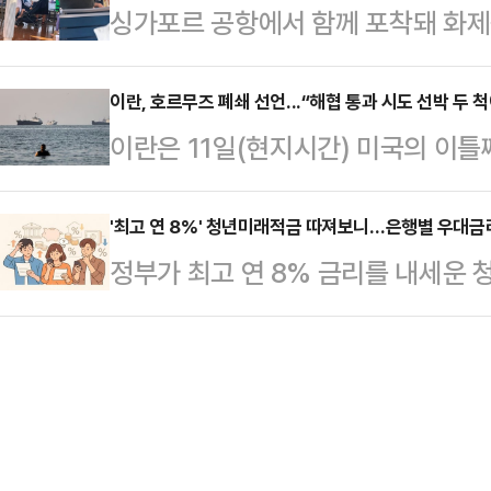
싱가포르 공항에서 함께 포착돼 화제
면 서울시는 지난 5일 ‘공공시설 등
이 우세하다.한 의원은 지난 지방선
·최태원 부부가 다시 목격돼 눈길을 
일부 개정했다. 해당 개정안은 서울
시 부산 북갑 보선에서…
아시아원에 따르면 두 가족은 디즈니
이란, 호르무즈 폐쇄 선언...“해협 통과 시도 선박 두 척
에 즉시 적용된다.이번 기준 개정으
이란은 11일(현지시간) 미국의 이
졌다.사회관계망서비스(SNS)에 올
티브 기준이 구체화됐다. 상한용적
히 폐쇄한다고 선언했다. 해협 통과
일 크루즈에 탑승해 함께 시간을 보내
시설 등을 기부채납해 최종적…
피격된 것으로 알려졌다.로이터통신 
'최고 연 8%' 청년미래적금 따져보니…은행별 우대금
이 아이 세 명을 데리고 물놀이를 하
정부가 최고 연 8% 금리를 내세운
탐 알안비야 중앙군사본부는 이날 성
과 그의 아내(박수진) 그리고 박신혜
행별 우대금리 조건이 달라 가입 전
유조선과 상선을 포함한 모든 선박의
설명했다.공개된…
다.같은 가입 대상자라도 카드 사용, 
“해협 통과를 시도하는 모든 선박은 
의 등 요구 조건이 제각각이어서 체
제 이날 호르무즈 해협 통과를 시도한
수 있어서다.11일 은행연합회 소
뤄졌다. 이란 반체제 매…
공시에 따르면, 은행별 우대금리 조