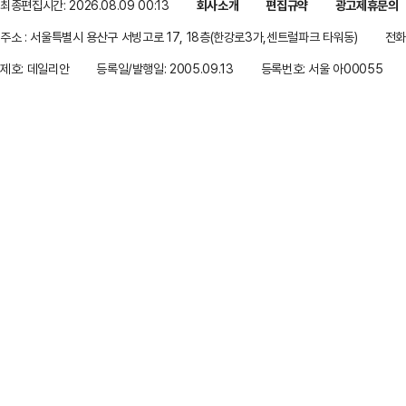
최종편집시간: 2026.08.09 00:13
회사소개
편집규약
광고제휴문의
주소 : 서울특별시 용산구 서빙고로 17, 18층(한강로3가,센트럴파크 타워동)
전화 
제호: 데일리안
등록일/발행일: 2005.09.13
등록번호: 서울 아00055