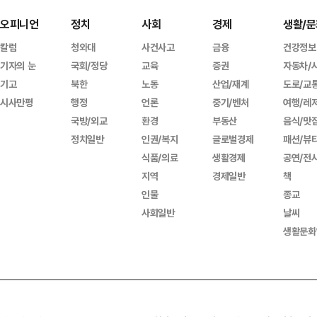
오피니언
정치
사회
경제
생활/문
칼럼
청와대
사건사고
금융
건강정보
기자의 눈
국회/정당
교육
증권
자동차/
기고
북한
노동
산업/재계
도로/교
시사만평
행정
언론
중기/벤처
여행/레
국방/외교
환경
부동산
음식/맛
정치일반
인권/복지
글로벌경제
패션/뷰
식품/의료
생활경제
공연/전
지역
경제일반
책
인물
종교
사회일반
날씨
생활문화