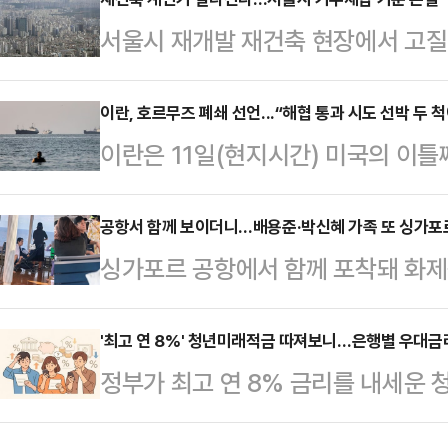
체급이 커졌지만, 국민의힘 복당 문
서울시 재개발 재건축 현장에서 고질
서, 독자 노선 가능성이 함께 제기되
부채납 방식에 따른 용적률 혜택 차이
훈)계, 정치평론가들의 분석을 종합
주거지역 공공시설물의 용도지역 상향
이란, 호르무즈 폐쇄 선언...“해협 통과 시도 선박 두 척
선택지라기보다 복당 교착 상황에서
이란은 11일(현지시간) 미국의 이
면 서울시는 지난 5일 ‘공공시설 등
이 우세하다.한 의원은 지난 지방선
히 폐쇄한다고 선언했다. 해협 통과
일부 개정했다. 해당 개정안은 서울
시 부산 북갑 보선에서…
피격된 것으로 알려졌다.로이터통신 
공항서 함께 보이더니…배용준·박신혜 가족 또 싱가포
에 즉시 적용된다.이번 기준 개정으
싱가포르 공항에서 함께 포착돼 화제
탐 알안비야 중앙군사본부는 이날 성
티브 기준이 구체화됐다. 상한용적
·최태원 부부가 다시 목격돼 눈길을 
유조선과 상선을 포함한 모든 선박의
시설 등을 기부채납해 최종적…
아시아원에 따르면 두 가족은 디즈니
'최고 연 8%' 청년미래적금 따져보니…은행별 우대금
“해협 통과를 시도하는 모든 선박은 
정부가 최고 연 8% 금리를 내세운
졌다.사회관계망서비스(SNS)에 올
제 이날 호르무즈 해협 통과를 시도한
행별 우대금리 조건이 달라 가입 전
일 크루즈에 탑승해 함께 시간을 보내
뤄졌다. 이란 반체제 매…