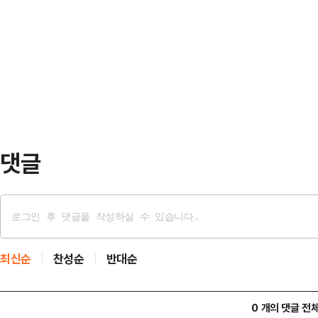
다.같은 가입 대상자라도 카드 사용, 
이 아이 세 명을 데리고 물놀이를 하
의 등 요구 조건이 제각각이어서 체
과 그의 아내(박수진) 그리고 박신혜
수 있어서다.11일 은행연합회 소
설명했다.공개된…
공시에 따르면, 은행별 우대금리 조
카드 사용, 증권 거래, 보험료 자동
으로 나타났다.청년미래적금…
댓글
최신순
찬성순
반대순
0 개의 댓글 전