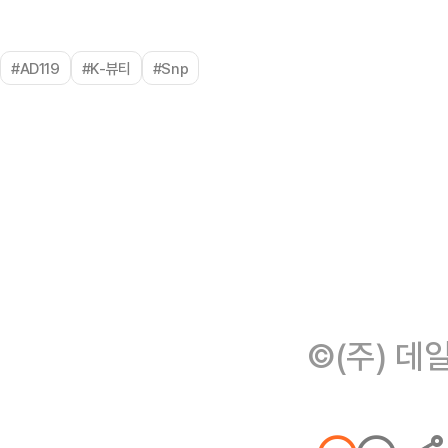
#AD119
#K-뷰티
#Snp
©(주) 데