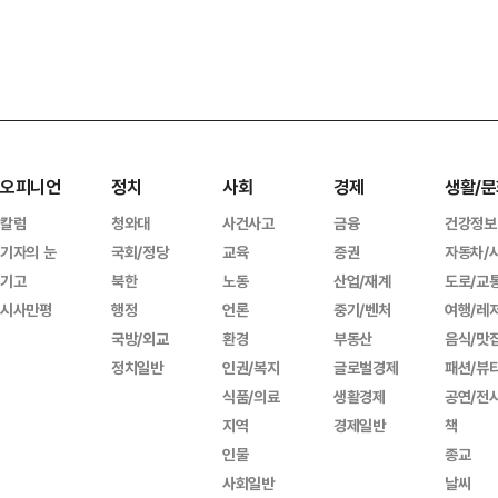
오피니언
정치
사회
경제
생활/문
칼럼
청와대
사건사고
금융
건강정보
기자의 눈
국회/정당
교육
증권
자동차/
기고
북한
노동
산업/재계
도로/교
시사만평
행정
언론
중기/벤처
여행/레
국방/외교
환경
부동산
음식/맛
정치일반
인권/복지
글로벌경제
패션/뷰
식품/의료
생활경제
공연/전
지역
경제일반
책
인물
종교
사회일반
날씨