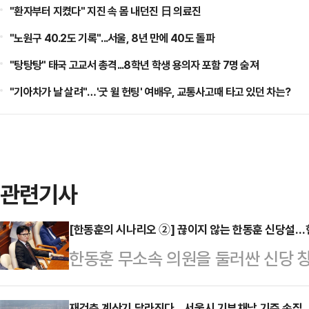
"환자부터 지켰다" 지진 속 몸 내던진 日 의료진
"노원구 40.2도 기록"...서울, 8년 만에 40도 돌파
"탕탕탕" 태국 고교서 총격...8학년 학생 용의자 포함 7명 숨져
"기아차가 날 살려"…'굿 윌 헌팅' 여배우, 교통사고때 타고 있던 차는?
관련기사
[한동훈의 시나리오 ②] 끊이지 않는 한동훈 신당설
한동훈 무소속 의원을 둘러싼 신당 
부산 북갑 보궐선거에서 당선되며 원
재건축 계산기 달라진다…서울시 기부채납 기준 손질