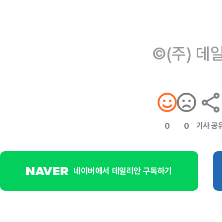
©(주) 데
기사 공
0
0
네이버에서 데일리안 구독하기