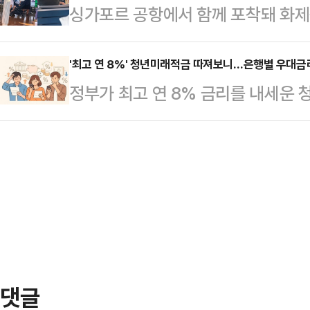
싱가포르 공항에서 함께 포착돼 화제
탐 알안비야 중앙군사본부는 이날 성
티브 기준이 구체화됐다. 상한용적
·최태원 부부가 다시 목격돼 눈길을 
유조선과 상선을 포함한 모든 선박의
시설 등을 기부채납해 최종적…
아시아원에 따르면 두 가족은 디즈니
'최고 연 8%' 청년미래적금 따져보니…은행별 우대금
“해협 통과를 시도하는 모든 선박은 
정부가 최고 연 8% 금리를 내세운
졌다.사회관계망서비스(SNS)에 올
제 이날 호르무즈 해협 통과를 시도한
행별 우대금리 조건이 달라 가입 전
일 크루즈에 탑승해 함께 시간을 보내
뤄졌다. 이란 반체제 매…
다.같은 가입 대상자라도 카드 사용, 
이 아이 세 명을 데리고 물놀이를 하
의 등 요구 조건이 제각각이어서 체
과 그의 아내(박수진) 그리고 박신혜
수 있어서다.11일 은행연합회 소
설명했다.공개된…
공시에 따르면, 은행별 우대금리 조
카드 사용, 증권 거래, 보험료 자동
으로 나타났다.청년미래적금…
댓글