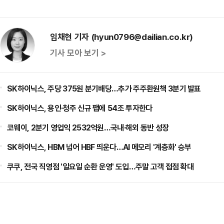
임채현 기자 (hyun0796@dailian.co.kr)
기사 모아 보기 >
SK하이닉스, 주당 375원 분기배당…추가 주주환원책 3분기 발표
SK하이닉스, 용인·청주 신규 팹에 54조 투자한다
코웨이, 2분기 영업익 2532억원…국내·해외 동반 성장
SK하이닉스, HBM 넘어 HBF 띄운다…AI 메모리 '계층화' 승부
쿠쿠, 전국 직영점 '일요일 순환 운영' 도입…주말 고객 접점 확대