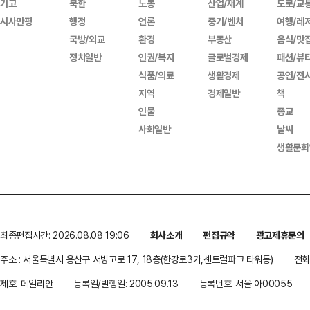
기고
북한
노동
산업/재계
도로/교
시사만평
행정
언론
중기/벤처
여행/레
국방/외교
환경
부동산
음식/맛
정치일반
인권/복지
글로벌경제
패션/뷰
식품/의료
생활경제
공연/전
지역
경제일반
책
인물
종교
사회일반
날씨
생활문화
최종편집시간: 2026.08.08 19:06
회사소개
편집규약
광고제휴문의
주소 : 서울특별시 용산구 서빙고로 17, 18층(한강로3가,센트럴파크 타워동)
전화 
제호: 데일리안
등록일/발행일: 2005.09.13
등록번호: 서울 아00055