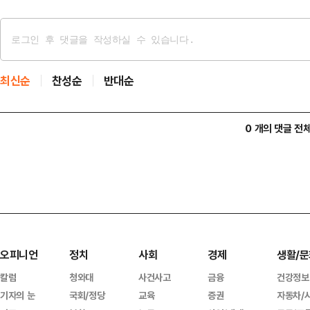
최신순
찬성순
반대순
0 개의 댓글 전
오피니언
정치
사회
경제
생활/문
칼럼
청와대
사건사고
금융
건강정보
기자의 눈
국회/정당
교육
증권
자동차/