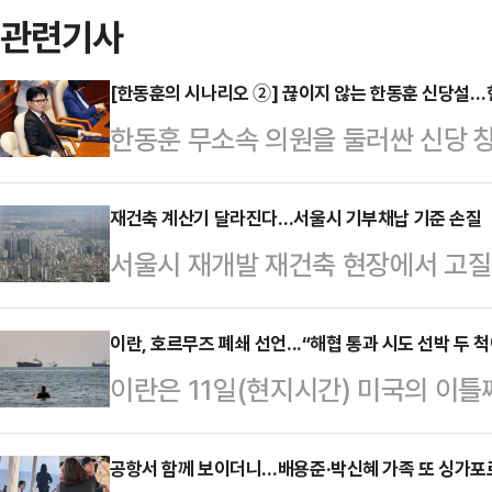
관련기사
[한동훈의 시나리오 ②] 끊이지 않는 한동훈 신당설
한동훈 무소속 의원을 둘러싼 신당 
부산 북갑 보궐선거에서 당선되며 원
체급이 커졌지만, 국민의힘 복당 문
재건축 계산기 달라진다…서울시 기부채납 기준 손질
서울시 재개발 재건축 현장에서 고질
서, 독자 노선 가능성이 함께 제기되
부채납 방식에 따른 용적률 혜택 차이
훈)계, 정치평론가들의 분석을 종합
주거지역 공공시설물의 용도지역 상향
이란, 호르무즈 폐쇄 선언...“해협 통과 시도 선박 두 척
선택지라기보다 복당 교착 상황에서
이란은 11일(현지시간) 미국의 이
면 서울시는 지난 5일 ‘공공시설 등
이 우세하다.한 의원은 지난 지방선
히 폐쇄한다고 선언했다. 해협 통과
일부 개정했다. 해당 개정안은 서울
시 부산 북갑 보선에서…
피격된 것으로 알려졌다.로이터통신 
공항서 함께 보이더니…배용준·박신혜 가족 또 싱가포
에 즉시 적용된다.이번 기준 개정으