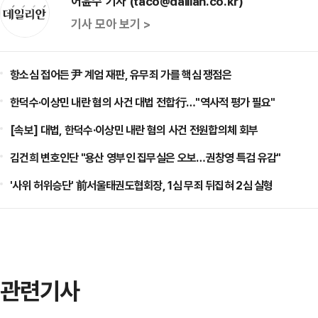
어윤수 기자 (taco@dailian.co.kr)
기사 모아 보기 >
항소심 접어든 尹 계엄 재판, 유무죄 가를 핵심 쟁점은
한덕수·이상민 내란 혐의 사건 대법 전합行…"역사적 평가 필요"
[속보] 대법, 한덕수·이상민 내란 혐의 사건 전원합의체 회부
김건희 변호인단 "용산 영부인 집무실은 오보…권창영 특검 유감"
'사위 허위승단' 前서울태권도협회장, 1심 무죄 뒤집혀 2심 실형
관련기사