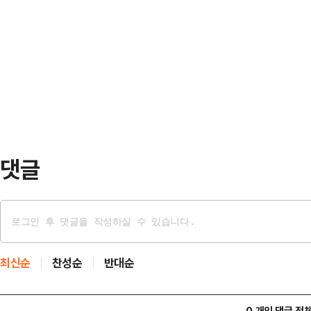
승엽 황의동 최항석 고법판사)는 11
브를 방해하고자 주가를 공개매수가
정명령 및 과징금 납부명령 취소소
종한 혐의를 받는다. 검찰은 김 센
2023년 9월 카카오엔터가 거래상 
고가매수, 물량소진 수법으…
들의 이차적 저작물 작성권을 제한
함께 과징금 5억4000만원을 부과했
한 5개 웹소설 공모전 당선 작가…
댓글
최신순
찬성순
반대순
0 개의 댓글 전