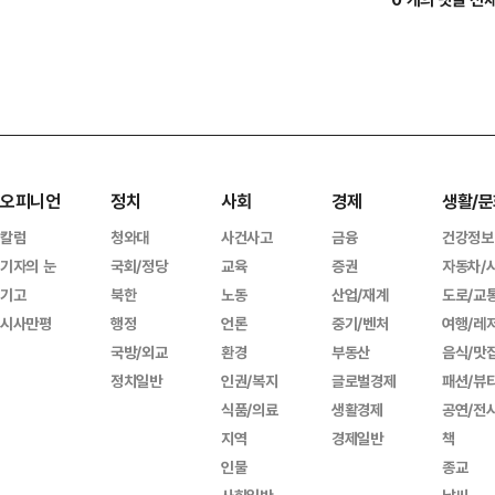
오피니언
정치
사회
경제
생활/문
칼럼
청와대
사건사고
금융
건강정보
기자의 눈
국회/정당
교육
증권
자동차/
기고
북한
노동
산업/재계
도로/교
시사만평
행정
언론
중기/벤처
여행/레
국방/외교
환경
부동산
음식/맛
정치일반
인권/복지
글로벌경제
패션/뷰
식품/의료
생활경제
공연/전
지역
경제일반
책
인물
종교