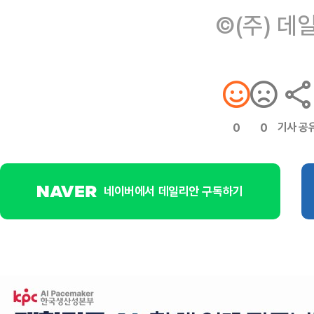
©(주) 데
기사 공
0
0
네이버에서 데일리안 구독하기