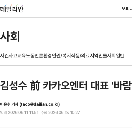
오피
사회
사건사고
교육
노동
언론
환경
인권/복지
식품/의료
지역
인물
사회일반
김성수 前 카카오엔터 대표 '바람
어윤수 기자 (taco@dailian.co.kr)
입력 2026.06.11 11:51 수정 2026.06.18 10:27