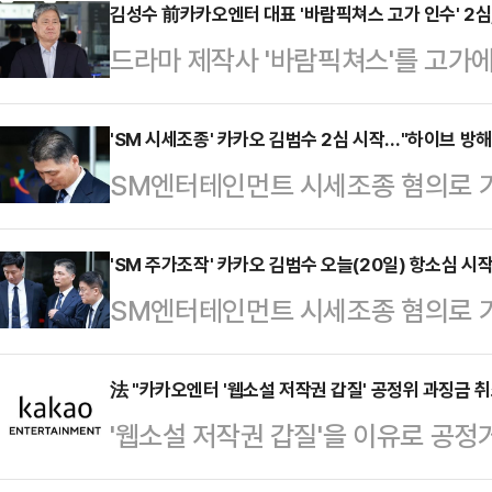
김성수 前카카오엔터 대표 '바람픽쳐스 고가 인수' 2심
드라마 제작사 '바람픽쳐스'를 고가에
소돼 1심에서 무죄를 선고받은 김성
재판이 마무리 단계에 접어들었다.서
'SM 시세조종' 카카오 김범수 2심 시작…"하이브 방해
SM엔터테인먼트 시세조종 혐의로 
일 특정범죄가중처벌법상 배임, 배임수
티브센터장에 대한 항소심이 20일 시
호 전 카카오엔터 투자전략부문장의 
터장 측은 2심에서도 시세를 조종할
'SM 주가조작' 카카오 김범수 오늘(20일) 항소심 시
이날 특수관계인과의 거래가 카카오
SM엔터테인먼트 시세조종 혐의로 
서울고법 형사4-1부(김인겸 성지용 
가 있는지 등을 확인할 필요가 있다
창업자 김범수 미래이니셔티브센터장
터장의 자본시장과 금융투자업에 관한
의장에 대한 증인신문 필요 여부…
고법 형사4-1부(김인겸 성지용 전지
法 "카카오엔터 '웹소설 저작권 갑질' 공정위 과징금 
일을 열었다. 공판준비일은 피고인의
'웹소설 저작권 갑질'을 이유로 
의 자본시장과 금융투자업에 관한 법
나오지 않았다.김 센터장은 2023년
과한 과징금을 취소해야 한다는 법원
연다.김 센터장은 2023년 2월 S
쟁사 하이브를 방해하고…