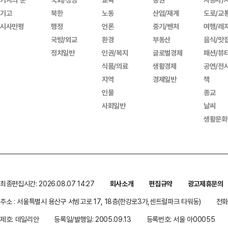
기고
북한
노동
산업/재계
도로/교
시사만평
행정
언론
중기/벤처
여행/레
국방/외교
환경
부동산
음식/맛
정치일반
인권/복지
글로벌경제
패션/뷰
식품/의료
생활경제
공연/전
지역
경제일반
책
인물
종교
사회일반
날씨
생활문화
최종편집시간: 2026.08.07 14:27
회사소개
편집규약
광고제휴문의
주소 : 서울특별시 용산구 서빙고로 17, 18층(한강로3가,센트럴파크 타워동)
전화 
제호: 데일리안
등록일/발행일: 2005.09.13
등록번호: 서울 아00055