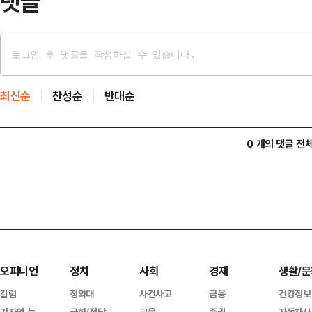
댓글
최신순
찬성순
반대순
0 개의 댓글 전
오피니언
정치
사회
경제
생활/문
칼럼
청와대
사건사고
금융
건강정보
기자의 눈
국회/정당
교육
증권
자동차/