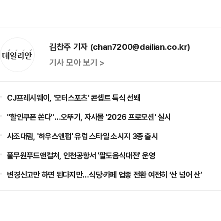
김찬주 기자 (chan7200@dailian.co.kr)
기사 모아 보기 >
CJ프레시웨이, '모터스포츠' 콘셉트 특식 선봬
"할인쿠폰 쏜다"…오뚜기, 자사몰 '2026 프로모션' 실시
사조대림, '하우스앤펍' 유럽 스타일 소시지 3종 출시
풀무원푸드앤컬처, 인천공항서 '팔도음식대전' 운영
변경신고만 하면 된다지만…식당·카페 업종 전환 여전히 ‘산 넘어 산’