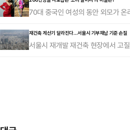
스지수는 이날 전 거래일보다 952.90
“해협 통과를 시도하는 모든 선박은 
70대 중국인 여성의 동안 외모가 온
마감했다. 대형주 위주의 S&P500지
제 이날 호르무즈 해협 통과를 시도한
홍콩 사우스차이나모닝포스트(SCMP
7267.08를 기록했고, 기술주 중
뤄졌다. 이란 반체제 매…
델 잉쯔(74)를 소개했다.중국 상
재건축 계산기 달라진다…서울시 기부채납 기준 손질
(1.98%) 내린 2만 5169.50에
서울시 재개발 재건축 현장에서 고질
(SNS) 팔로워 약 200만명을 보유
연간 CPI 상승률은 4.2%를 기록하
부채납 방식에 따른 용적률 혜택 차이
리에서 춤을 추거나 다양한 포즈를 
주거지역 공공시설물의 용도지역 상향
기며 화제를 모았다.잉쯔는 SNS를 
면 서울시는 지난 5일 ‘공공시설 등
했다. 그는 "자신만의 스타일을 고수
일부 개정했다. 해당 개정안은 서울
크 스타일까지 다양한…
에 즉시 적용된다.이번 기준 개정으
티브 기준이 구체화됐다. 상한용적
시설 등을 기부채납해 최종적…