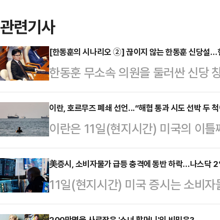
관련기사
[한동훈의 시나리오 ②] 끊이지 않는 한동훈 신당설
한동훈 무소속 의원을 둘러싼 신당 
부산 북갑 보궐선거에서 당선되며 원
체급이 커졌지만, 국민의힘 복당 문
이란, 호르무즈 폐쇄 선언...“해협 통과 시도 선박 두 척
이란은 11일(현지시간) 미국의 이
서, 독자 노선 가능성이 함께 제기되
히 폐쇄한다고 선언했다. 해협 통과
훈)계, 정치평론가들의 분석을 종합
피격된 것으로 알려졌다.로이터통신 
美증시, 소비자물가 급등 충격에 동반 하락…나스닥 
선택지라기보다 복당 교착 상황에서
11일(현지시간) 미국 증시는 소비자
탐 알안비야 중앙군사본부는 이날 성
이 우세하다.한 의원은 지난 지방선
다.AP통신에 따르면 뉴욕증권거래
유조선과 상선을 포함한 모든 선박의
시 부산 북갑 보선에서…
200만명을 사로잡은 '소녀 할머니'의 비밀은?