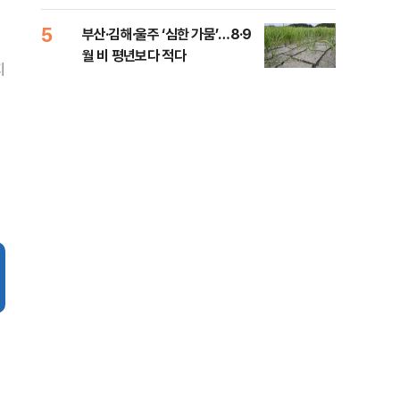
전 전운
5
10
부산·김해·울주 ‘심한 가뭄’…8·9
소주
월 비 평년보다 적다
기사
지
0.