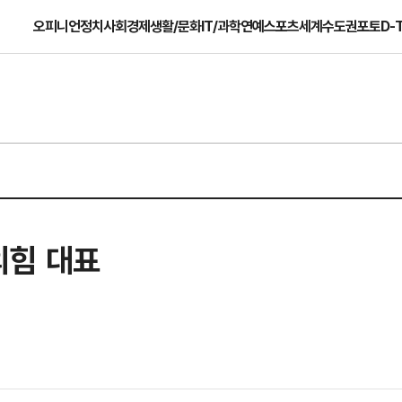
오피니언
정치
사회
경제
생활/문화
IT/과학
연예
스포츠
세계
수도권
포토
D-
의힘 대표