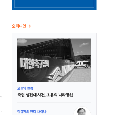
오피니언
오늘의 칼럼
축협 성접대 사건, 초유의 나라망신
김규환의 핸디 차이나