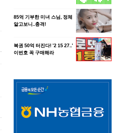
수
높
송
터