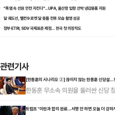
“폭염 속 선원 안전 지킨다”…UPA, 울산항 입항 선박 냉감용품 지원
달 궤도선, 팰컨9 로켓 달 충돌 전후 모습 촬영 성공
정부·ETRI, SDV 국제표준 제정… 한국 첫 의장직도
관련기사
[한동훈의 시나리오 ②] 끊이지 않는 한동훈 신당설
한동훈 무소속 의원을 둘러싼 신당 
부산 북갑 보궐선거에서 당선되며 원
체급이 커졌지만, 국민의힘 복당 문
트럼프 "이란과 합의 완료…서명 안 하면 오늘 더 강하