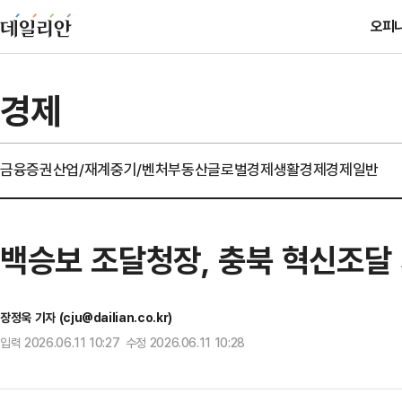
오피
경제
금융
증권
산업/재계
중기/벤처
부동산
글로벌경제
생활경제
경제일반
백승보 조달청장, 충북 혁신조달 
장정욱 기자 (cju@dailian.co.kr)
입력 2026.06.11 10:27 수정 2026.06.11 10:28