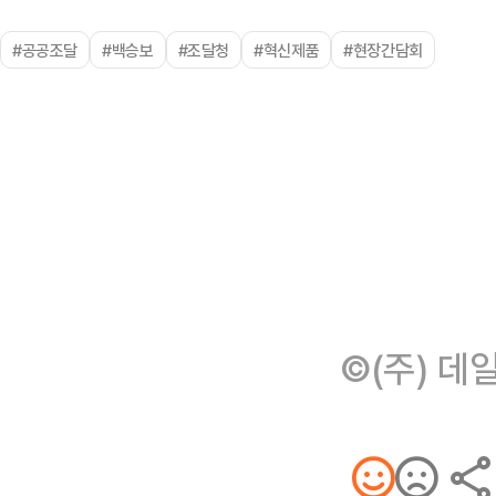
#공공조달
#백승보
#조달청
#혁신제품
#현장간담회
©(주) 데