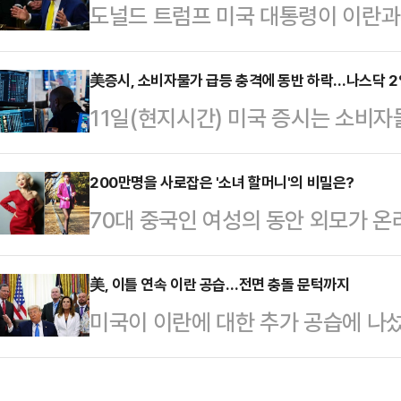
도널드 트럼프 미국 대통령이 이란과
서, 독자 노선 가능성이 함께 제기되
었다고 밝히면서도 추가 군사행동을 
훈)계, 정치평론가들의 분석을 종합
다.AP통신에 따르면 트럼프 대통령
美증시, 소비자물가 급등 충격에 동반 하락…나스닥 
선택지라기보다 복당 교착 상황에서
11일(현지시간) 미국 증시는 소비자
만나 이란과의 협상과 관련해 "합의는
이 우세하다.한 의원은 지난 지방선
다.AP통신에 따르면 뉴욕증권거래
면 끝난다"고 말했다. 그는 양측이 
시 부산 북갑 보선에서…
스지수는 이날 전 거래일보다 952.90
200만명을 사로잡은 '소녀 할머니'의 비밀은?
이뤘지만 이란이 최종 결정을 미루고
70대 중국인 여성의 동안 외모가 온
마감했다. 대형주 위주의 S&P500지
박 수위는 낮추지 않았다. 트럼프 대
홍콩 사우스차이나모닝포스트(SCMP
7267.08를 기록했고, 기술주 중
했다"며 "오늘은 더 강하…
델 잉쯔(74)를 소개했다.중국 상
美, 이틀 연속 이란 공습…전면 충돌 문턱까지
(1.98%) 내린 2만 5169.50에
미국이 이란에 대한 추가 공습에 나섰
(SNS) 팔로워 약 200만명을 보유
연간 CPI 상승률은 4.2%를 기록하
을 매우 강하게 공격할 것"이라고 공
리에서 춤을 추거나 다양한 포즈를 
속 군사작전을 전개한 것이다.중동 
기며 화제를 모았다.잉쯔는 SNS를 