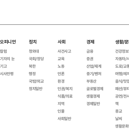
오피니언
정치
사회
경제
생활/문
칼럼
청와대
사건사고
금융
건강정보
기자의 눈
국회/정당
교육
증권
자동차/
기고
북한
노동
산업/재계
도로/교
시사만평
행정
언론
중기/벤처
여행/레
국방/외교
환경
부동산
음식/맛
정치일반
인권/복지
글로벌경제
패션/뷰
식품/의료
생활경제
공연/전
지역
경제일반
책
인물
종교
사회일반
날씨
생활문화