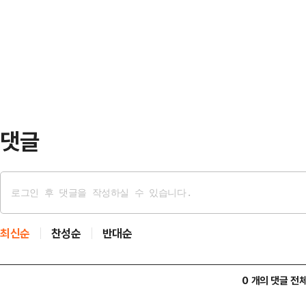
(CENTCOM)는 10일(현지시간) 소
했다. 그는 "자신만의 스타일을 고수
오후 5시 15분(한국시간 11일 오전
크 스타일까지 다양한…
으로 추가적인 자위적 공격을 개시했
체적인 공격 지점과 피해 규모에 대
망과 레…
댓글
최신순
찬성순
반대순
0 개의 댓글 전