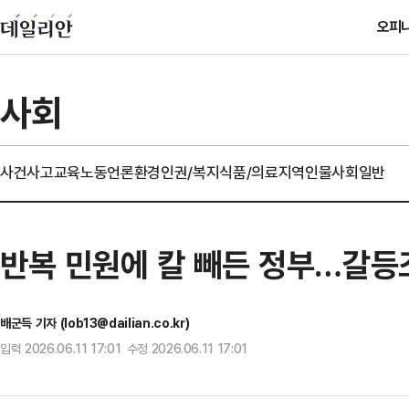
오피
사회
사건사고
교육
노동
언론
환경
인권/복지
식품/의료
지역
인물
사회일반
반복 민원에 칼 빼든 정부…갈등
배군득 기자 (lob13@dailian.co.kr)
입력 2026.06.11 17:01 수정 2026.06.11 17:01