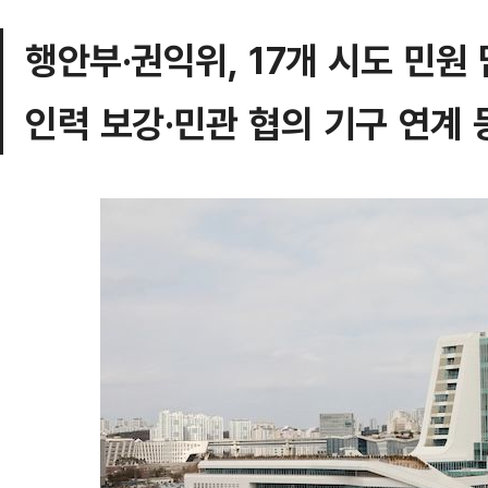
행안부·권익위, 17개 시도 민원
인력 보강·민관 협의 기구 연계 