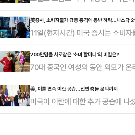
었다고 밝히면서도 추가 군사행동을 
훈)계, 정치평론가들의 분석을 종합
다.AP통신에 따르면 트럼프 대통령
美증시, 소비자물가 급등 충격에 동반 하락…나스닥 
선택지라기보다 복당 교착 상황에서
11일(현지시간) 미국 증시는 소비자
만나 이란과의 협상과 관련해 "합의는
이 우세하다.한 의원은 지난 지방선
다.AP통신에 따르면 뉴욕증권거래
면 끝난다"고 말했다. 그는 양측이 
시 부산 북갑 보선에서…
스지수는 이날 전 거래일보다 952.90
200만명을 사로잡은 '소녀 할머니'의 비밀은?
이뤘지만 이란이 최종 결정을 미루고
70대 중국인 여성의 동안 외모가 온
마감했다. 대형주 위주의 S&P500지
박 수위는 낮추지 않았다. 트럼프 대
홍콩 사우스차이나모닝포스트(SCMP
7267.08를 기록했고, 기술주 중
했다"며 "오늘은 더 강하…
델 잉쯔(74)를 소개했다.중국 상
美, 이틀 연속 이란 공습…전면 충돌 문턱까지
(1.98%) 내린 2만 5169.50에
미국이 이란에 대한 추가 공습에 나섰
(SNS) 팔로워 약 200만명을 보유
연간 CPI 상승률은 4.2%를 기록하
을 매우 강하게 공격할 것"이라고 공
리에서 춤을 추거나 다양한 포즈를 
속 군사작전을 전개한 것이다.중동 
기며 화제를 모았다.잉쯔는 SNS를 