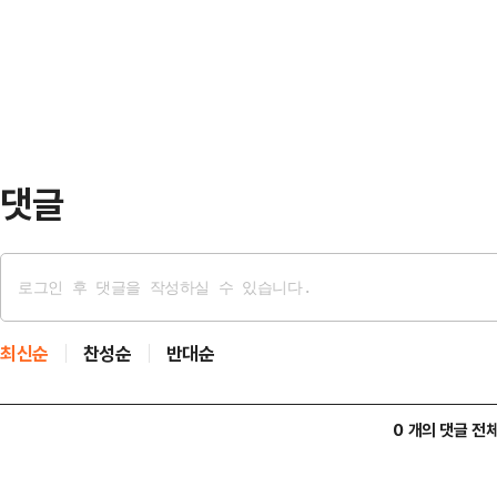
(CENTCOM)는 10일(현지시간) 소
했다. 그는 "자신만의 스타일을 고수
오후 5시 15분(한국시간 11일 오전
크 스타일까지 다양한…
으로 추가적인 자위적 공격을 개시했
체적인 공격 지점과 피해 규모에 대
망과 레…
댓글
최신순
찬성순
반대순
0 개의 댓글 전