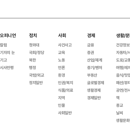
오피니언
정치
사회
경제
생활/문
칼럼
청와대
사건사고
금융
건강정보
기자의 눈
국회/정당
교육
증권
자동차/
기고
북한
노동
산업/재계
도로/교
시사만평
행정
언론
중기/벤처
여행/레
국방/외교
환경
부동산
음식/맛
정치일반
인권/복지
글로벌경제
패션/뷰
식품/의료
생활경제
공연/전
지역
경제일반
책
인물
종교
사회일반
날씨
생활문화