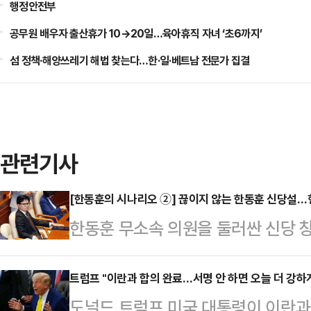
행정안전부
공무원 배우자 출산휴가 10→20일…육아휴직 자녀 ‘초6까지’
섬 정책·해양쓰레기 해법 찾는다…한·일·베트남 전문가 집결
관련기사
[한동훈의 시나리오 ②] 끊이지 않는 한동훈 신당설
한동훈 무소속 의원을 둘러싼 신당 
부산 북갑 보궐선거에서 당선되며 원
체급이 커졌지만, 국민의힘 복당 문
트럼프 "이란과 합의 완료…서명 안 하면 오늘 더 강하
도널드 트럼프 미국 대통령이 이란과
서, 독자 노선 가능성이 함께 제기되