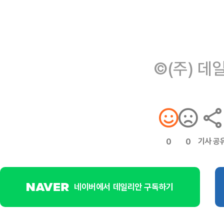
©(주) 데
기사 공
0
0
네이버에서 데일리안 구독하기