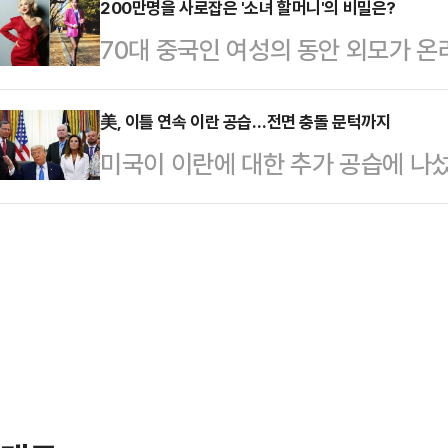
스지수는 이날 전 거래일보다 952.90
200만명을 사로잡은 '소녀 할머니'의 비밀은?
이뤘지만 이란이 최종 결정을 미루고
70대 중국인 여성의 동안 외모가 온
마감했다. 대형주 위주의 S&P500지
박 수위는 낮추지 않았다. 트럼프 대
홍콩 사우스차이나모닝포스트(SCMP
7267.08를 기록했고, 기술주 중
했다"며 "오늘은 더 강하…
델 잉쯔(74)를 소개했다.중국 상
美, 이틀 연속 이란 공습…전면 충돌 문턱까지
(1.98%) 내린 2만 5169.50에
미국이 이란에 대한 추가 공습에 나섰
(SNS) 팔로워 약 200만명을 보유
연간 CPI 상승률은 4.2%를 기록하
을 매우 강하게 공격할 것"이라고 공
리에서 춤을 추거나 다양한 포즈를 
속 군사작전을 전개한 것이다.중동 
기며 화제를 모았다.잉쯔는 SNS를 
(CENTCOM)는 10일(현지시간) 소
했다. 그는 "자신만의 스타일을 고수
오후 5시 15분(한국시간 11일 오전
크 스타일까지 다양한…
으로 추가적인 자위적 공격을 개시했
체적인 공격 지점과 피해 규모에 대
망과 레…