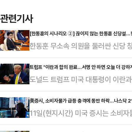
관련기사
[한동훈의 시나리오 ②] 끊이지 않는 한동훈 신당설
한동훈 무소속 의원을 둘러싼 신당 
부산 북갑 보궐선거에서 당선되며 원
체급이 커졌지만, 국민의힘 복당 문
트럼프 "이란과 합의 완료…서명 안 하면 오늘 더 강하
도널드 트럼프 미국 대통령이 이란과
서, 독자 노선 가능성이 함께 제기되
었다고 밝히면서도 추가 군사행동을 
훈)계, 정치평론가들의 분석을 종합
다.AP통신에 따르면 트럼프 대통령
美증시, 소비자물가 급등 충격에 동반 하락…나스닥 
선택지라기보다 복당 교착 상황에서
11일(현지시간) 미국 증시는 소비자
만나 이란과의 협상과 관련해 "합의는
이 우세하다.한 의원은 지난 지방선
다.AP통신에 따르면 뉴욕증권거래
면 끝난다"고 말했다. 그는 양측이 
시 부산 북갑 보선에서…