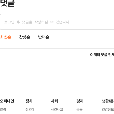
댓글
최신순
찬성순
반대순
0 개의 댓글 전
오피니언
정치
사회
경제
생활/문
칼럼
청와대
사건사고
금융
건강정보