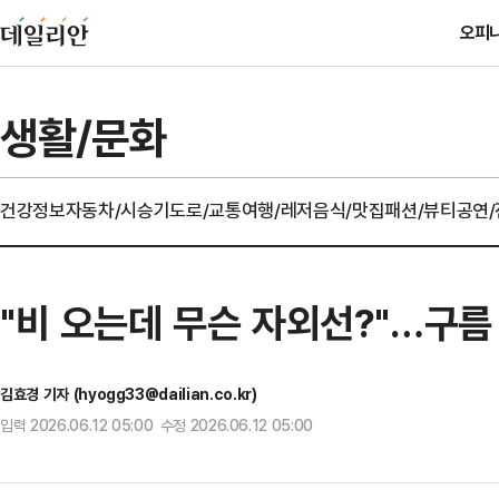
오피
생활/문화
건강정보
자동차/시승기
도로/교통
여행/레저
음식/맛집
패션/뷰티
공연
"비 오는데 무슨 자외선?"…구름
김효경 기자 (hyogg33@dailian.co.kr)
입력 2026.06.12 05:00 수정 2026.06.12 05:00