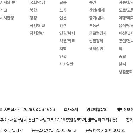
기자의 눈
국회/정당
교육
증권
자동차/
기고
북한
노동
산업/재계
도로/교
시사만평
행정
언론
중기/벤처
여행/레
국방/외교
환경
부동산
음식/맛
정치일반
인권/복지
글로벌경제
패션/뷰
식품/의료
생활경제
공연/전
지역
경제일반
책
인물
종교
사회일반
날씨
생활문화
최종편집시간: 2026.08.06 16:29
회사소개
광고제휴문의
개인정보
주소 : 서울특별시 용산구 서빙고로 17, 18층(한강로3가,센트럴파크 타워동)
전화 
제호: 데일리안
등록일/발행일: 2005.09.13
등록번호: 서울 아00055