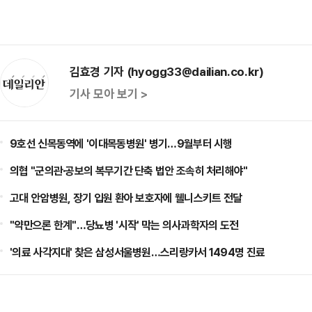
김효경 기자 (hyogg33@dailian.co.kr)
기사 모아 보기 >
9호선 신목동역에 '이대목동병원' 병기…9월부터 시행
의협 "군의관·공보의 복무기간 단축 법안 조속히 처리해야"
고대 안암병원, 장기 입원 환아 보호자에 웰니스키트 전달
"약만으론 한계"…당뇨병 '시작' 막는 의사과학자의 도전
'의료 사각지대' 찾은 삼성서울병원…스리랑카서 1494명 진료