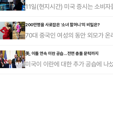
11일(현지시간) 미국 증시는 소비자
만나 이란과의 협상과 관련해 "합의는
이 우세하다.한 의원은 지난 지방선
다.AP통신에 따르면 뉴욕증권거래
면 끝난다"고 말했다. 그는 양측이 
시 부산 북갑 보선에서…
스지수는 이날 전 거래일보다 952.90
200만명을 사로잡은 '소녀 할머니'의 비밀은?
이뤘지만 이란이 최종 결정을 미루고
70대 중국인 여성의 동안 외모가 온
마감했다. 대형주 위주의 S&P500지
박 수위는 낮추지 않았다. 트럼프 대
홍콩 사우스차이나모닝포스트(SCMP
7267.08를 기록했고, 기술주 중
했다"며 "오늘은 더 강하…
델 잉쯔(74)를 소개했다.중국 상
美, 이틀 연속 이란 공습…전면 충돌 문턱까지
(1.98%) 내린 2만 5169.50에
미국이 이란에 대한 추가 공습에 나섰
(SNS) 팔로워 약 200만명을 보유
연간 CPI 상승률은 4.2%를 기록하
을 매우 강하게 공격할 것"이라고 공
리에서 춤을 추거나 다양한 포즈를 
속 군사작전을 전개한 것이다.중동 
기며 화제를 모았다.잉쯔는 SNS를 
(CENTCOM)는 10일(현지시간) 소
했다. 그는 "자신만의 스타일을 고수
오후 5시 15분(한국시간 11일 오전
크 스타일까지 다양한…