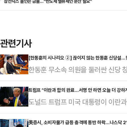
삼전닉스 올인은 금물…“반도체 밸류체인 분산 필요”
관련기사
[한동훈의 시나리오 ②] 끊이지 않는 한동훈 신당설
한동훈 무소속 의원을 둘러싼 신당 
부산 북갑 보궐선거에서 당선되며 원
체급이 커졌지만, 국민의힘 복당 문
트럼프 "이란과 합의 완료…서명 안 하면 오늘 더 강하
도널드 트럼프 미국 대통령이 이란과
서, 독자 노선 가능성이 함께 제기되
었다고 밝히면서도 추가 군사행동을 
훈)계, 정치평론가들의 분석을 종합
다.AP통신에 따르면 트럼프 대통령
美증시, 소비자물가 급등 충격에 동반 하락…나스닥 
선택지라기보다 복당 교착 상황에서