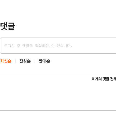
으로 추가적인 자위적 공격을 개시했
체적인 공격 지점과 피해 규모에 대
망과 레…
댓글
최신순
찬성순
반대순
0 개의 댓글 전