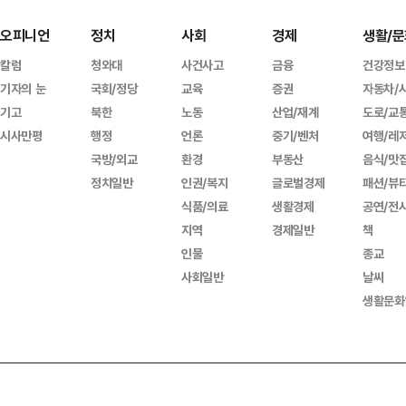
오피니언
정치
사회
경제
생활/문
칼럼
청와대
사건사고
금융
건강정보
기자의 눈
국회/정당
교육
증권
자동차/
기고
북한
노동
산업/재계
도로/교
시사만평
행정
언론
중기/벤처
여행/레
국방/외교
환경
부동산
음식/맛
정치일반
인권/복지
글로벌경제
패션/뷰
식품/의료
생활경제
공연/전
지역
경제일반
책
인물
종교
사회일반
날씨
생활문화