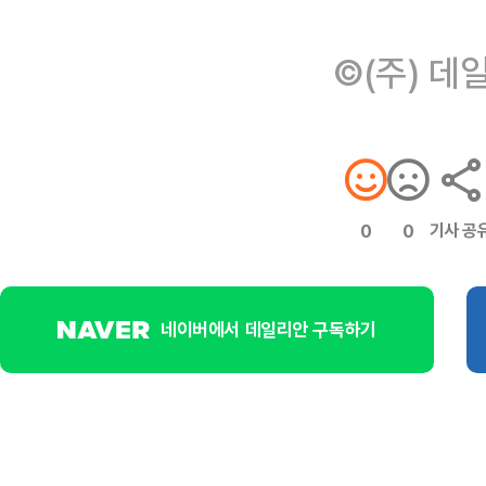
©(주) 데
기사 공
0
0
네이버에서 데일리안 구독하기