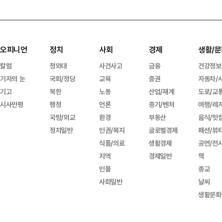
오피니언
정치
사회
경제
생활/문
칼럼
청와대
사건사고
금융
건강정보
기자의 눈
국회/정당
교육
증권
자동차/
기고
북한
노동
산업/재계
도로/교
시사만평
행정
언론
중기/벤처
여행/레
국방/외교
환경
부동산
음식/맛
정치일반
인권/복지
글로벌경제
패션/뷰
식품/의료
생활경제
공연/전
지역
경제일반
책
인물
종교
사회일반
날씨
생활문화