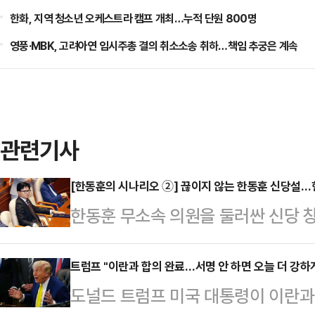
한화, 지역 청소년 오케스트라 캠프 개최…누적 단원 800명
영풍·MBK, 고려아연 임시주총 결의 취소소송 취하…책임 추궁은 계속
관련기사
[한동훈의 시나리오 ②] 끊이지 않는 한동훈 신당설
한동훈 무소속 의원을 둘러싼 신당 
부산 북갑 보궐선거에서 당선되며 원
체급이 커졌지만, 국민의힘 복당 문
트럼프 "이란과 합의 완료…서명 안 하면 오늘 더 강하
도널드 트럼프 미국 대통령이 이란과
서, 독자 노선 가능성이 함께 제기되