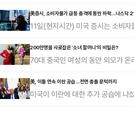
었다고 밝히면서도 추가 군사행동을 
훈)계, 정치평론가들의 분석을 종합
다.AP통신에 따르면 트럼프 대통령
美증시, 소비자물가 급등 충격에 동반 하락…나스닥 
선택지라기보다 복당 교착 상황에서
11일(현지시간) 미국 증시는 소비자
만나 이란과의 협상과 관련해 "합의는
이 우세하다.한 의원은 지난 지방선
다.AP통신에 따르면 뉴욕증권거래
면 끝난다"고 말했다. 그는 양측이 
시 부산 북갑 보선에서…
스지수는 이날 전 거래일보다 952.90
200만명을 사로잡은 '소녀 할머니'의 비밀은?
이뤘지만 이란이 최종 결정을 미루고
70대 중국인 여성의 동안 외모가 온
마감했다. 대형주 위주의 S&P500지
박 수위는 낮추지 않았다. 트럼프 대
홍콩 사우스차이나모닝포스트(SCMP
7267.08를 기록했고, 기술주 중
했다"며 "오늘은 더 강하…
델 잉쯔(74)를 소개했다.중국 상
美, 이틀 연속 이란 공습…전면 충돌 문턱까지
(1.98%) 내린 2만 5169.50에
미국이 이란에 대한 추가 공습에 나섰
(SNS) 팔로워 약 200만명을 보유
연간 CPI 상승률은 4.2%를 기록하
을 매우 강하게 공격할 것"이라고 공
리에서 춤을 추거나 다양한 포즈를 
속 군사작전을 전개한 것이다.중동 
기며 화제를 모았다.잉쯔는 SNS를 
(CENTCOM)는 10일(현지시간) 소
했다. 그는 "자신만의 스타일을 고수