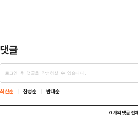
오후 5시 15분(한국시간 11일 오전
크 스타일까지 다양한…
으로 추가적인 자위적 공격을 개시했
체적인 공격 지점과 피해 규모에 대
망과 레…
댓글
최신순
찬성순
반대순
0 개의 댓글 전