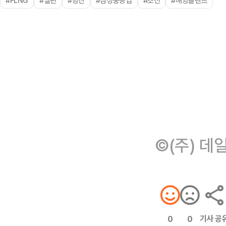
#FLNG
#델핀
#방산
#삼성중공업
#조선
#해양플랜트
©(주) 데
기사 공
0
0