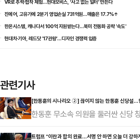
VR로 추락·협착 체험…현대모비스, ‘사고 없는 일터’ 만든다
진에어, 고유가에 2분기 영업손실 731억원…매출은 17.7%↑
한온시스템, 캐나다서 100억 지원받는다…북미 전동화 공략 '속도'
현대차·기아, 레드닷 '17관왕'…디자인 경쟁력 입증
관련기사
[한동훈의 시나리오 ②] 끊이지 않는 한동훈 신당설
한동훈 무소속 의원을 둘러싼 신당 
부산 북갑 보궐선거에서 당선되며 원
체급이 커졌지만, 국민의힘 복당 문
트럼프 "이란과 합의 완료…서명 안 하면 오늘 더 강하