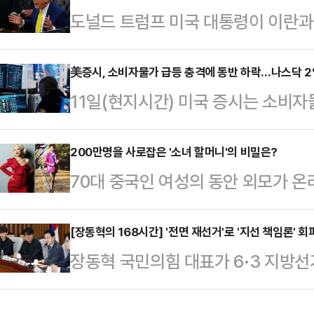
도널드 트럼프 미국 대통령이 이란과
서, 독자 노선 가능성이 함께 제기되
었다고 밝히면서도 추가 군사행동을 
훈)계, 정치평론가들의 분석을 종합
다.AP통신에 따르면 트럼프 대통령
美증시, 소비자물가 급등 충격에 동반 하락…나스닥 
선택지라기보다 복당 교착 상황에서
11일(현지시간) 미국 증시는 소비자
만나 이란과의 협상과 관련해 "합의는
이 우세하다.한 의원은 지난 지방선
다.AP통신에 따르면 뉴욕증권거래
면 끝난다"고 말했다. 그는 양측이 
시 부산 북갑 보선에서…
스지수는 이날 전 거래일보다 952.90
200만명을 사로잡은 '소녀 할머니'의 비밀은?
이뤘지만 이란이 최종 결정을 미루고
70대 중국인 여성의 동안 외모가 온
마감했다. 대형주 위주의 S&P500지
박 수위는 낮추지 않았다. 트럼프 대
홍콩 사우스차이나모닝포스트(SCMP
7267.08를 기록했고, 기술주 중
했다"며 "오늘은 더 강하…
델 잉쯔(74)를 소개했다.중국 상
[장동혁의 168시간] '전면 재선거'로 '지선 책임론'
(1.98%) 내린 2만 5169.50에
장동혁 국민의힘 대표가 6·3 지방선거
(SNS) 팔로워 약 200만명을 보유
연간 CPI 상승률은 4.2%를 기록하
앞세워 '지선 책임론'을 회피하고 있
리에서 춤을 추거나 다양한 포즈를 