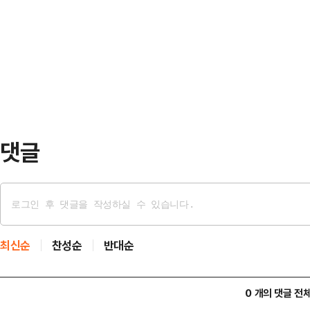
의 재선거 요구에 편승한 장 대표는 
기며 화제를 모았다.잉쯔는 SNS를 
니라, 이를 이재명 정권을 향한 공세
했다. 그는 "자신만의 스타일을 고수
거 요구는 심각한 문제인 만큼 일단
크 스타일까지 다양한…
만, 계속해서 '책임론'이 불거지게 될
것이라는 해석이 지배적이다. 조원
난 6~8…
댓글
최신순
찬성순
반대순
0 개의 댓글 전