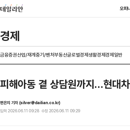
오피
경제
금융
증권
산업/재계
중기/벤처
부동산
글로벌경제
생활경제
경제일반
피해아동 곁 상담원까지…현대차
편은지 기자 (silver@dailian.co.kr)
입력 2026.06.11 09:28 수정 2026.06.11 09:29