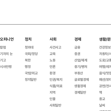
오피니언
정치
사회
경제
생활/문
칼럼
청와대
사건사고
금융
건강정보
기자의 눈
국회/정당
교육
증권
자동차/
기고
북한
노동
산업/재계
도로/교
시사만평
행정
언론
중기/벤처
여행/레
국방/외교
환경
부동산
음식/맛
정치일반
인권/복지
글로벌경제
패션/뷰
식품/의료
생활경제
공연/전
지역
경제일반
책
인물
종교
사회일반
날씨