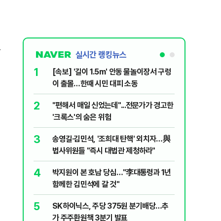
올
실시간 랭킹뉴스
1
6
[속보] '길이 1.5m' 안동 물놀이장서 구렁
'국장만 
이 출몰…한때 시민 대피 소동
'부글부글
2
7
"편해서 매일 신었는데"...전문가가 경고한
“우크라
'크록스'의 숨은 위험
유 3만t
3
8
송영길·김민석, '조희대 탄핵' 외치자…與
정청래 "
법사위원들 "즉시 대법관 제청하라"
민석 "자
4
9
박지원이 본 호남 당심…"李대통령과 1년
이란, 美
함께한 김민석에 갈 것"
즈 통행금
5
10
SK하이닉스, 주당 375원 분기배당…추
[데일리 
가 주주환원책 3분기 발표
민...홈