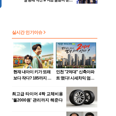
릴 통쾌 액션 #'지금 불륜이 문제
가 아닙니다' 코미디+미스터리 장
르 #대한축구협회 청문회 [주간
사진관]