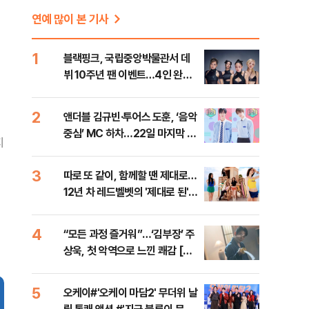
연예 많이 본 기사
1
블랙핑크, 국립중앙박물관서 데
뷔 10주년 팬 이벤트…4인 완전
체 참석
2
앤더블 김규빈·투어스 도훈, ‘음악
중심’ MC 하차…22일 마지막 방
지
송
3
따로 또 같이, 함께할 땐 제대로…
12년 차 레드벨벳의 '제대로 된'
컴백 [가요 뷰]
4
“모든 과정 즐거워”…‘김부장’ 주
상욱, 첫 악역으로 느낀 쾌감 [인
터뷰]
5
오케이#'오케이 마담2' 무더위 날