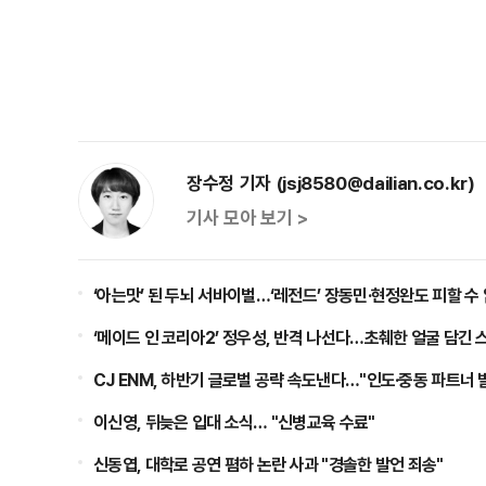
장수정 기자 (jsj8580@dailian.co.kr)
기사 모아 보기 >
‘아는맛’ 된 두뇌 서바이벌…‘레전드’ 장동민·현정완도 피할 수
‘메이드 인 코리아2’ 정우성, 반격 나선다…초췌한 얼굴 담긴 
CJ ENM, 하반기 글로벌 공략 속도낸다…"인도·중동 파트너 
이신영, 뒤늦은 입대 소식… "신병교육 수료"
신동엽, 대학로 공연 폄하 논란 사과 "경솔한 발언 죄송"