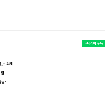
+네이버 구독
 없는 과제
스틸
발굴"