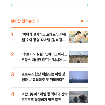
실시간 인기뉴스
1
6
"아이가 설사하고 토해요"…여름
[인
철 '소아 장염' 대처법 [김효경의
인사
데일리 헬스]
2
7
“후보가 뇌질환” 딥페이크까지…
“한
프랑스 대선판 흔드는 ‘러시아 검
사우
은손’
맹 
3
8
호르무즈 협상 뒤흔드는 이란 강
"실
경파…“합의해도 또 뒤집힌다”
투협
분석
4
9
이란, 美·이스라엘 등 적대국 선박
[데
호르무즈 통행금지 법안 추진
켜진