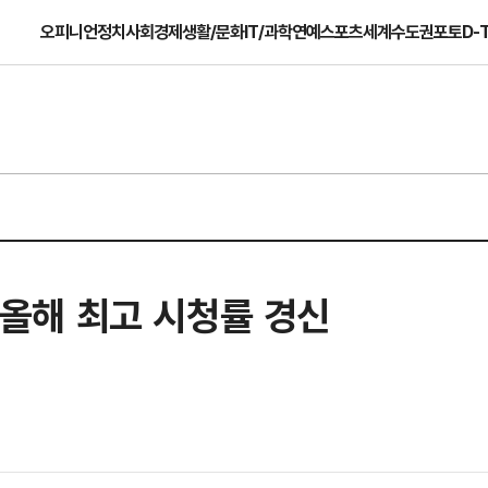
오피니언
정치
사회
경제
생활/문화
IT/과학
연예
스포츠
세계
수도권
포토
D-
'…올해 최고 시청률 경신