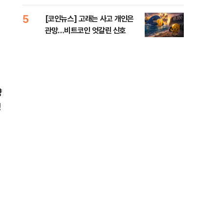
오른
5
10
[코인뉴스] 고래는 사고 개인은
美 
관망…비트코인 엇갈린 신호
일자
양
성