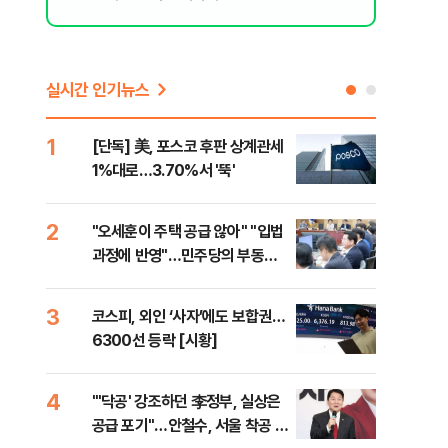
실시간 인기뉴스
1
6
[단독] 美, 포스코 후판 상계관세
[르
1%대로…3.70%서 '뚝'
비…
2
7
"오세훈이 주택 공급 않아" "입법
네이
과정에 반영"…민주당의 부동산
외연
세제개편 해법은
출(
3
8
코스피, 외인 ‘사자’에도 보합권…
[속
6300선 등락 [시황]
감사
4
9
"'닥공' 강조하던 李정부, 실상은
민주
공급 포기"…안철수, 서울 착공 실
공…
접