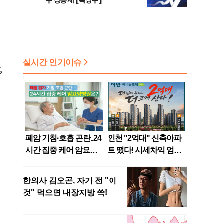
주 상승세 [특징주]
%
대