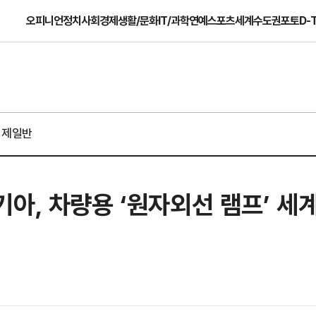
오피니언
정치
사회
경제
생활/문화
IT/과학
연예
스포츠
세계
수도권
포토
D-
경제일반
아, 차량용 ‘원자외선 램프’ 세