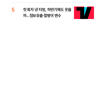
적 미달 비판
5
10
첫 흑자 낸 티빙, 하반기에도 웃을
[코
까…정보유출·합병이 변수
더 