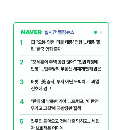
실시간 랭킹뉴스
1
6
日 "오봉 연휴 '더블 태풍' 영향"...태풍 '돌
[단독] 
핀' 한국 영향 줄까
로…3.70
2
7
"오세훈이 주택 공급 않아" "입법과정에
[코인뉴스
반영"…민주당의 부동산 세제개편 해법은
다…큰 변
3
8
버핏 "美 증시, 투자 아닌 도박이..." 과열
與김승원,
신호에 경고
"내용 다
4
9
"탄약 왜 부족한 거야"…트럼프, '이란전
“월급만으
무기고 고갈'에 국방장관 질책
탄 청년들 
5
10
집주인 들어오고 전세대출 막히고…세입
근거는 '
자 보호책은 어디에
부수, 공