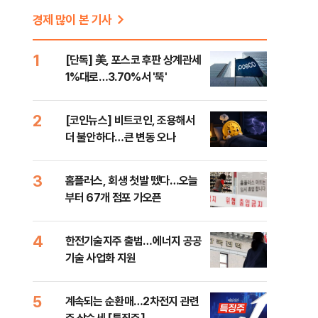
경제 많이 본 기사
1
[단독] 美, 포스코 후판 상계관세
1%대로…3.70%서 '뚝'
2
[코인뉴스] 비트코인, 조용해서
더 불안하다…큰 변동 오나
3
홈플러스, 회생 첫발 뗐다…오늘
부터 67개 점포 가오픈
4
한전기술지주 출범…에너지 공공
기술 사업화 지원
5
계속되는 순환매…2차전지 관련