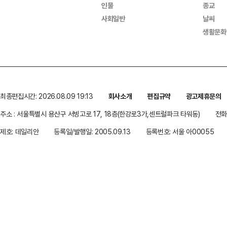
인물
종교
사회일반
날씨
생활문화
최종편집시간: 2026.08.09 19:13
회사소개
편집규약
광고제휴문의
주소 : 서울특별시 용산구 서빙고로 17, 18층(한강로3가,센트럴파크 타워동)
전화 
제호: 데일리안
등록일/발행일: 2005.09.13
등록번호: 서울 아00055