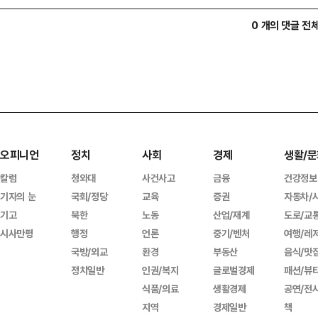
0 개의 댓글 전
오피니언
정치
사회
경제
생활/문
칼럼
청와대
사건사고
금융
건강정보
기자의 눈
국회/정당
교육
증권
자동차/
기고
북한
노동
산업/재계
도로/교
시사만평
행정
언론
중기/벤처
여행/레
국방/외교
환경
부동산
음식/맛
정치일반
인권/복지
글로벌경제
패션/뷰
식품/의료
생활경제
공연/전
지역
경제일반
책