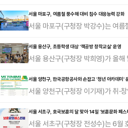
들의 디지털 활용 역량을 높이기 위해 
을 모집한다고 11일 밝혔다.이번 교
서울 마포구, 여름철 풍수해 대비 침수 대응능력 강화
서울 마포구(구청장 박강수)는 여름
고 편하게 고품질의 디지털 기술을 배
수지 자동제어 시스템 구축과 반지하
미래평생학습관, 디지털 동행플라자,
하고, 첨단 기술과 현장 대응을 결합
서울 용산구, 초등학생 대상 '책공방 창작교실' 운영
활용해 정규 또는 특강 형태로 다채롭
서울 용산구(구청장 박희영)가 올해
일 밝혔다.최근 기후변화로 인해 시
확산에 맞춰 기초‧입문 과정부터 실생
글쓰기·책 제작을 연계한 독서교육 
가 빈번해지면서 신속한 배수 대응과
중심 과…
11일 밝혔다.이번 프로그램은 '20
서울 양천구, 한국공항공사와 손잡고 '청년 아카데미' 
고 있다.이에 구는 수방시설 운영의
서울 양천구(구청장 이기재)가 취·
'찾아가는 용산교육'의 일환으로 추
로 한 대응체계를 마련해 침수 피해
음대책지역 청년의 진로 설계와 역량 
지원청, 관내 학교가 협력해 학생 맞
1973년 설치된 대규모…
미'를 운영한다고 밝혔다.'양천 청
서울 서초구, 호국보훈의 달 맞아 14일 '보훈문화 페스
공방 창작교실'은 독서를 바탕으로 자
서울 서초구(구청장 전성수)는 6월 
협력해 2025년부터 추진하고 있는
의 책으로 완성하는 창작형 독서교육