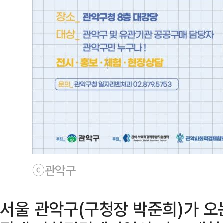
ⓒ관악구
서울 관악구(구청장 박준희)가 오