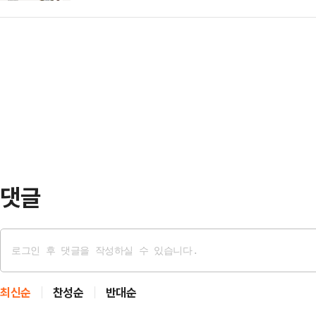
한 국가보훈 대상자들의 희생과 공헌을
음대책지역 청년에게 양질의 교육 
글쓰기, 이야기…
헌윤봉길의사기념관 광장에서 '202
기 위해 기획됐다.지난해에는 최신 취
10일 밝혔다.이번 페스티벌은 '당신이
개 강좌를 운영해 210명의 청년이 
누릴 서초'를 주제로 서초구, 서초
4.7점이라는 높은 …
회가 공동 주최·주관하고 현대자동차,
부 '호국보훈의 달 기념식'과 2부 '
주년 기…
댓글
최신순
찬성순
반대순