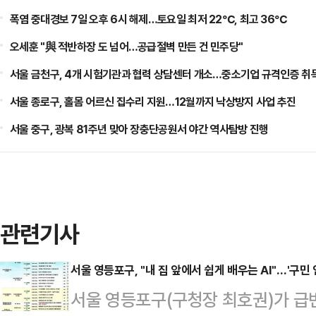
폭염 중대경보 7일 오후 6시 해제…토요일 최저 22℃, 최고 36℃
오세훈 "與 적반하장 도 넘어…공급절벽 만든 건 민주당"
서울 금천구, 4개 시험기관과 협력 상담센터 개소…중소기업 규격인증 취
서울 종로구, 홀몸 어르신 집수리 지원…12월까지 낙상방지 사업 추진
서울 중구, 광복 81주년 맞아 장충단공원서 야간 역사탐방 진행
관련기사
서울 영등포구, "내 집 앞에서 쉽게 배우는 AI"…'구민
서울 영등포구(구청장 최호권)가 급변