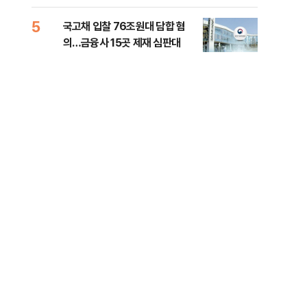
세제개편 해법은
질
5
10
국고채 입찰 76조원대 담합 혐
美민
의…금융사 15곳 제재 심판대
면 
제