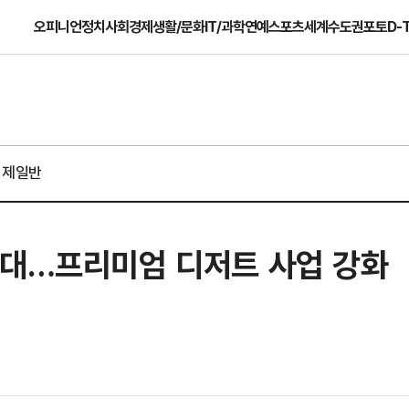
오피니언
정치
사회
경제
생활/문화
IT/과학
연예
스포츠
세계
수도권
포토
D-
경제일반
확대…프리미엄 디저트 사업 강화