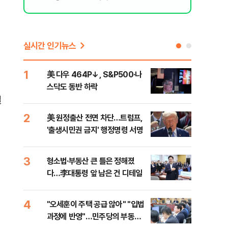
실시간 인기뉴스
1
6
美 다우 464P↓, S&P500·나
오세
스닥도 동반 하락
죄에
밀
혹'
2
7
美 원정출산 전면 차단…트럼프,
근거
'출생시민권 금지' 행정명령 서명
신천
3
8
형소법·부동산 큰 틀은 정해졌
"삼
다…李대통령 앞 남은 건 디테일
中창
4
9
"오세훈이 주택 공급 않아" "입법
"탄
과정에 반영"…민주당의 부동산
'이