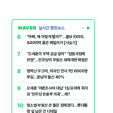
실시간 랭킹뉴스
1
6
[데일리안 오늘뉴스 종합] 축구협회 외국
"아빠, 
인 심판에 성접대 의혹, 李대통령 20대 지
640마력
지율 하락 의식했나, 삼전닉스 올인은 금
2
7
"삼성·SK보다 싸게 달라"…애플, 中창신
"오세훈이
물, SK하이닉스 프리마켓 시초가 논란 재
에 '더 비싸다' 퇴짜
반영"…
점화, 김민석 "과반 승리 가능성 99%" 등
3
8
美 다우 464P↓, S&P500·나스닥도 동
병력난 우
반 하락
투입…중
4
9
"탄약 왜 부족한 거야"…트럼프, '이란전
오세훈 '
무기고 고갈'에 국방장관 질책
된 '민주
5
10
美 원정출산 전면 차단…트럼프, '출생시
형소법·
민권 금지' 행정명령 서명
령 앞 남