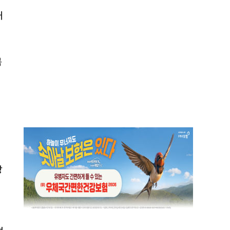
커
목
방