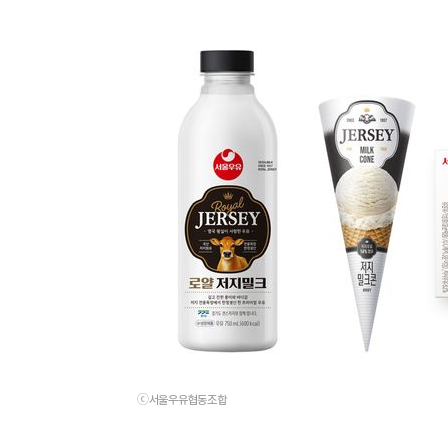
ⓒ서울우유협동조합