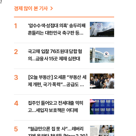
선
경제 많이 본 기사
1
'압수수색·성접대 의혹' 송두리째
흔들리는 대한민국 축구판 등
[8/7(금) 데일리안 출근길 뉴스]
2
국고채 입찰 76조원대 담합 혐
의…금융사 15곳 제재 심판대
3
[오늘 부동산] 오세훈 “부동산 세
제 개편, 국가 폭력”…공급도 정
부와 온도차
4
집주인 들어오고 전세대출 막히
고…세입자 보호책은 어디에
5
“월급만으론 집 못 사”…레버리