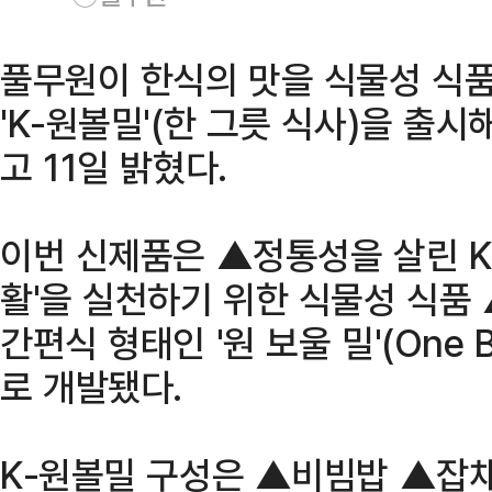
풀무원이 한식의 맛을 식물성 식
'K-원볼밀'(한 그릇 식사)을 출
고 11일 밝혔다.
이번 신제품은 ▲정통성을 살린 K
활'을 실천하기 위한 식물성 식품
간편식 형태인 '원 보울 밀'(One B
로 개발됐다.
K-원볼밀 구성은 ▲비빔밥 ▲잡