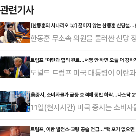
관련기사
[한동훈의 시나리오 ②] 끊이지 않는 한동훈 신당설
한동훈 무소속 의원을 둘러싼 신당 
부산 북갑 보궐선거에서 당선되며 원
체급이 커졌지만, 국민의힘 복당 문
트럼프 "이란과 합의 완료…서명 안 하면 오늘 더 강하
도널드 트럼프 미국 대통령이 이란과
서, 독자 노선 가능성이 함께 제기되
었다고 밝히면서도 추가 군사행동을 
훈)계, 정치평론가들의 분석을 종합
다.AP통신에 따르면 트럼프 대통령
美증시, 소비자물가 급등 충격에 동반 하락…나스닥 
선택지라기보다 복당 교착 상황에서
11일(현지시간) 미국 증시는 소비자
만나 이란과의 협상과 관련해 "합의는
이 우세하다.한 의원은 지난 지방선
다.AP통신에 따르면 뉴욕증권거래
면 끝난다"고 말했다. 그는 양측이 
시 부산 북갑 보선에서…
스지수는 이날 전 거래일보다 952.90
트럼프, 이란 발전소·교량 공습 언급…"핵 포기 없으면 
이뤘지만 이란이 최종 결정을 미루고