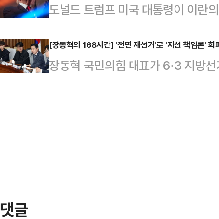
도널드 트럼프 미국 대통령이 이란의 
마감했다. 대형주 위주의 S&P500지
박 수위는 낮추지 않았다. 트럼프 대
소와 교량 등 주요 기반시설에 대한
7267.08를 기록했고, 기술주 중
했다"며 "오늘은 더 강하…
따르면 트럼프 대통령은 10일(현지
[장동혁의 168시간] '전면 재선거'로 '지선 책임론'
(1.98%) 내린 2만 5169.50에
장동혁 국민의힘 대표가 6·3 지방선거
구를 수용하지 않을 경우 추가 군사행
연간 CPI 상승률은 4.2%를 기록하
앞세워 '지선 책임론'을 회피하고 있
핵심 인프라 시설도 공격 대상이 될 
의 재선거 요구에 편승한 장 대표는 
이 핵 프로그램을 포기하지 않는다면
니라, 이를 이재명 정권을 향한 공세
을 지속할 것이라고 강조했다.이번 
거 요구는 심각한 문제인 만큼 일단
되는 가운데 나왔…
만, 계속해서 '책임론'이 불거지게 될
것이라는 해석이 지배적이다. 조원
난 6~8…
댓글