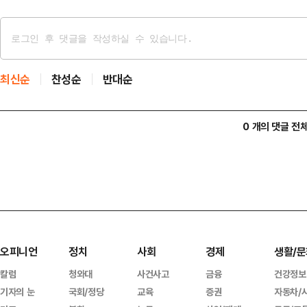
최신순
찬성순
반대순
0 개의 댓글 전
오피니언
정치
사회
경제
생활/문
칼럼
청와대
사건사고
금융
건강정보
기자의 눈
국회/정당
교육
증권
자동차/