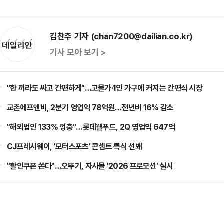
김찬주 기자 (chan7200@dailian.co.kr)
기사 모아 보기 >
"한 끼라도 싸고 간편하게"…고물가·1인 가구에 커지는 간편식 시장
교촌에프앤비, 2분기 영업익 78억원…전년비 16% 감소
"해외법인 133% 껑충"…롯데웰푸드, 2Q 영업익 647억
CJ프레시웨이, '모터스포츠' 콘셉트 특식 선봬
"할인쿠폰 쏜다"…오뚜기, 자사몰 '2026 프로모션' 실시