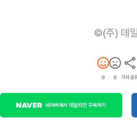
©(주) 데
기사 공
0
0
네이버에서 데일리안 구독하기