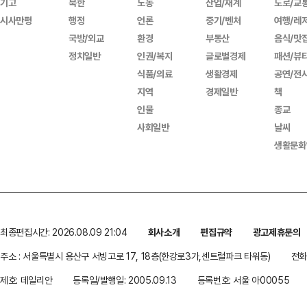
기고
북한
노동
산업/재계
도로/교
시사만평
행정
언론
중기/벤처
여행/레
국방/외교
환경
부동산
음식/맛
정치일반
인권/복지
글로벌경제
패션/뷰
식품/의료
생활경제
공연/전
지역
경제일반
책
인물
종교
사회일반
날씨
생활문화
최종편집시간: 2026.08.09 21:04
회사소개
편집규약
광고제휴문의
주소 : 서울특별시 용산구 서빙고로 17, 18층(한강로3가,센트럴파크 타워동)
전화 
제호: 데일리안
등록일/발행일: 2005.09.13
등록번호: 서울 아00055