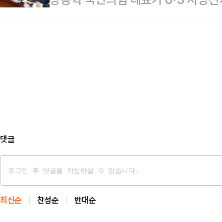
구를 수용하지 않을 경우 추가 군사행
연간 CPI 상승률은 4.2%를 기록하
앞세워 '지선 책임론'을 회피하고 있
핵심 인프라 시설도 공격 대상이 될 
의 재선거 요구에 편승한 장 대표는 
이 핵 프로그램을 포기하지 않는다면
니라, 이를 이재명 정권을 향한 공세
을 지속할 것이라고 강조했다.이번 
거 요구는 심각한 문제인 만큼 일단
되는 가운데 나왔…
만, 계속해서 '책임론'이 불거지게 될
것이라는 해석이 지배적이다. 조원
난 6~8…
댓글
최신순
찬성순
반대순