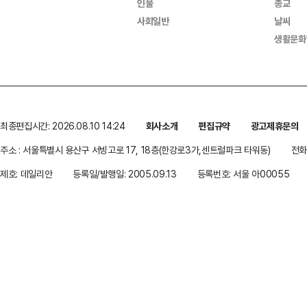
인물
종교
사회일반
날씨
생활문화
최종편집시간: 2026.08.10 14:24
회사소개
편집규약
광고제휴문의
주소 : 서울특별시 용산구 서빙고로 17, 18층(한강로3가,센트럴파크 타워동)
전화 
제호: 데일리안
등록일/발행일: 2005.09.13
등록번호: 서울 아00055