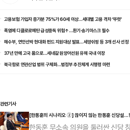
고용보험 가입자 증가분 75%가 60세 이상…세대별 고용 격차 ‘뚜렷’
폭염에 디클로로메탄 급성중독 위험↑…환기·송기마스크 필수
해수부, 연안선박 현대화 펀드 지원대상 발표…세양쉬핑 등 3개 선사 선정
37년 만에 고국 품으로…세네갈 원양어선원 유해 국내 이장
북극항로 연관산업 범위 구체화…범정부 추진체계 시행령 마련
관련기사
[한동훈의 시나리오 ②] 끊이지 않는 한동훈 신당설
한동훈 무소속 의원을 둘러싼 신당 