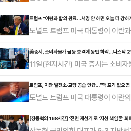
부산 북갑 보궐선거에서 당선되며 원
체급이 커졌지만, 국민의힘 복당 문
트럼프 "이란과 합의 완료…서명 안 하면 오늘 더 강하
도널드 트럼프 미국 대통령이 이란과
서, 독자 노선 가능성이 함께 제기되
었다고 밝히면서도 추가 군사행동을 
훈)계, 정치평론가들의 분석을 종합
다.AP통신에 따르면 트럼프 대통령
美증시, 소비자물가 급등 충격에 동반 하락…나스닥 
선택지라기보다 복당 교착 상황에서
11일(현지시간) 미국 증시는 소비자
만나 이란과의 협상과 관련해 "합의는
이 우세하다.한 의원은 지난 지방선
다.AP통신에 따르면 뉴욕증권거래
면 끝난다"고 말했다. 그는 양측이 
시 부산 북갑 보선에서…
스지수는 이날 전 거래일보다 952.90
트럼프, 이란 발전소·교량 공습 언급…"핵 포기 없으면 
이뤘지만 이란이 최종 결정을 미루고
도널드 트럼프 미국 대통령이 이란의 
마감했다. 대형주 위주의 S&P500지
박 수위는 낮추지 않았다. 트럼프 대
소와 교량 등 주요 기반시설에 대한
7267.08를 기록했고, 기술주 중
했다"며 "오늘은 더 강하…
따르면 트럼프 대통령은 10일(현지
[장동혁의 168시간] '전면 재선거'로 '지선 책임론'
(1.98%) 내린 2만 5169.50에
장동혁 국민의힘 대표가 6·3 지방선거