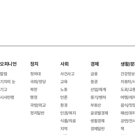
오피니언
정치
사회
경제
생활/문
칼럼
청와대
사건사고
금융
건강정보
기자의 눈
국회/정당
교육
증권
자동차/
기고
북한
노동
산업/재계
도로/교
시사만평
행정
언론
중기/벤처
여행/레
국방/외교
환경
부동산
음식/맛
정치일반
인권/복지
글로벌경제
패션/뷰
식품/의료
생활경제
공연/전
지역
경제일반
책