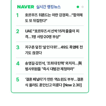
실시간 랭킹뉴스
1
6
호르무즈 뒤흔드는 이란 강경파…“합의해
'속도·물
도 또 뒤집힌다”
부동산 회
2
7
UAE “호르무즈서 선박 15척 줄줄이 피
‘역대급 
격…1명 사망·20명 부상”
하자
3
8
지구촌 덮친 ‘살인 더위’…49도 폭염에 전
입추 하루
기도 끊겼다
37도'…
있는 치료
4
9
송영길·김민석, '조희대 탄핵' 외치자…與
AI '쌀'
법사위원들 "즉시 대법관 제청하라"
10
'9년 연속
5
'결혼 페널티'가 만든 역쇼윈도 부부…결혼
정기선 [재
식 올려도 혼인신고 미룬다 [Now 2.30]