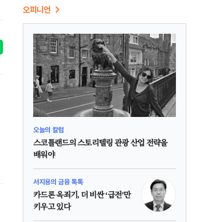
오피니언
오늘의 칼럼
스코틀랜드의 스토리텔링 관광 산업 전략을
배워야
서지용의 금융 톡톡
카드론 옥죄기, 더 비싼 ‘급전’만
키우고 있다