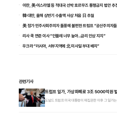
이란, 美·이스라엘 등 적대국 선박 호르무즈 통행금지 법안 추
韓·대만, 올해 상반기 수출액 사상 처음 日 추월
美 정가 민주사회주의자 돌풍에 불편한 트럼프 “공산주의자들
리사 쿡 연준 이사 “인플레 너무 높아...금리 인상 지지”
우크라 “러시아, 서부지역에 北 미사일 부대 배치”
관련기사
트럼프 일가, 가상화폐로 3조 5000억원 
도널드 트럼프 미국 대통령이 재집권한 이후 그 일가는 
모의 손실을 떠안았다. 트럼프 일가가 투자자를 모아
논란이 커지고 있다.9일(현지시간) 로이터통신 등에 따
럼프’($TRUMP)라는 이름의 트럼프 밈 코인(유명인의