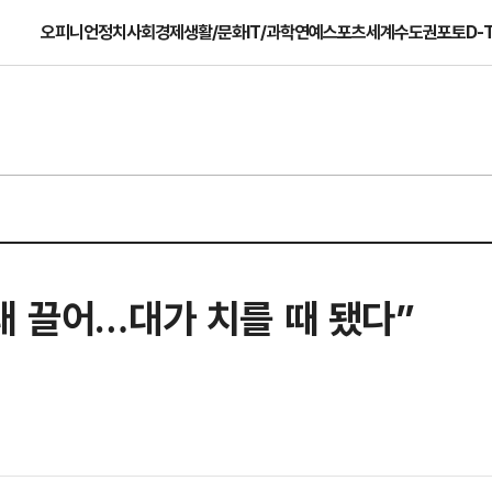
오피니언
정치
사회
경제
생활/문화
IT/과학
연예
스포츠
세계
수도권
포토
D-
래 끌어…대가 치를 때 됐다”