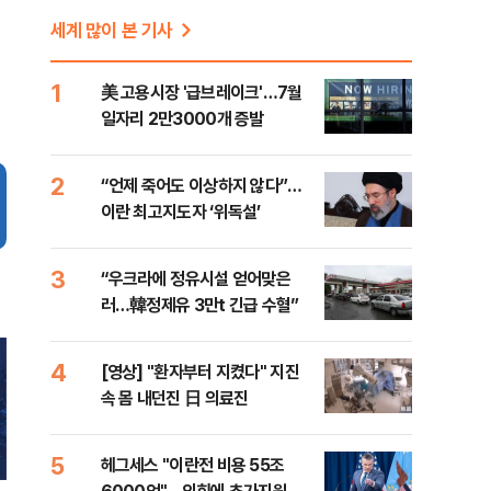
세계 많이 본 기사
1
美 고용시장 '급브레이크'…7월
일자리 2만3000개 증발
2
“언제 죽어도 이상하지 않다”…
이란 최고지도자 ‘위독설’
3
“우크라에 정유시설 얻어맞은
러…韓정제유 3만t 긴급 수혈”
4
[영상] "환자부터 지켰다" 지진
속 몸 내던진 日 의료진
5
헤그세스 "이란전 비용 55조