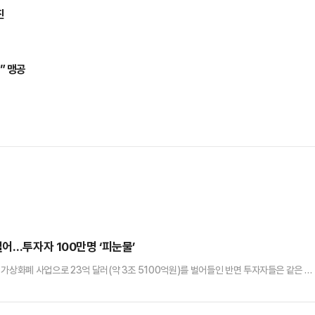
진
” 맹공
벌어…투자자 100만명 ‘피눈물’
가상화폐 사업으로 23억 달러(약 3조 5100억원)를 벌어들인 반면 투자자들은 같은 규
 이익을 보는 동안 가격 폭락의 부담은 고스란히 투자자들에게 돌아갔다는 점에서 이해충돌
르면 트럼프 대통령 일가는 ‘월드 리버티 파이낸셜’(가상화폐 금융 플랫폼 업체), ‘달러 
 화제성 등에 따라 가격이 움직이는 가상화폐), ‘알트(A…