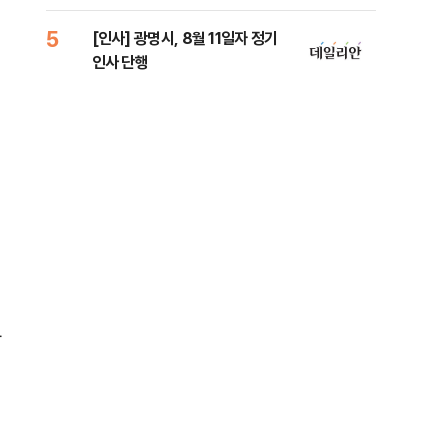
5
10
[인사] 광명시, 8월 11일자 정기
'7
인사 단행
나…
자