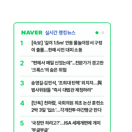
실시간 랭킹뉴스
1
6
[속보] '길이 1.5m' 안동 물놀이장서 구렁
'7번째 
이 출몰…한때 시민 대피 소동
한투·한화 
2
7
"편해서 매일 신었는데"...전문가가 경고한
李대통령,
'크록스'의 숨은 위험
의…"과감
3
8
송영길·김민석, '조희대 탄핵' 외치자…與
박지원이 
법사위원들 "즉시 대법관 제청하라"
함께한 김
4
9
[단독] 천하람, 국회의원 최초 논산 훈련소
정청래 "
2박 3일 '입소'…각개전투·야간행군 한다
민석 "자
5
10
'국장만 하라고?'…ISA 세제개편에 개미
[데일리 
'부글부글'
민...홈