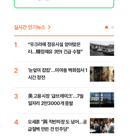
실시간 인기뉴스
1
6
.
“우크라에 정유시설 얻어맞은
코스
러…韓정제유 3만t 긴급 수혈”
선 
2
7
'눈앞이 캄캄'…미아동 백화점서 1
[단
시간 정전
산 
전투
3
8
美 고용시장 '급브레이크'…7월
'국
일자리 2만3000개 증발
에 
4
9
오세훈 "與 적반하장 도 넘어…공
[내
은
급절벽 만든 건 민주당"
나기