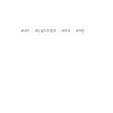
#대가
#도널드트럼프
#미국
#이란