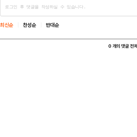
최신순
찬성순
반대순
0 개의 댓글 전