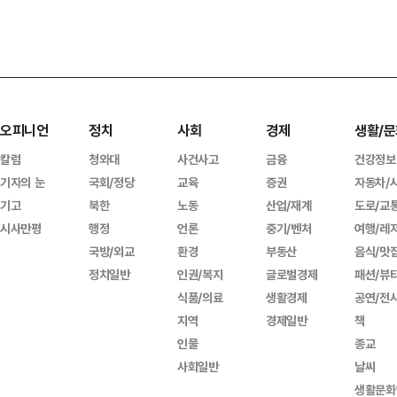
오피니언
정치
사회
경제
생활/문
칼럼
청와대
사건사고
금융
건강정보
기자의 눈
국회/정당
교육
증권
자동차/
기고
북한
노동
산업/재계
도로/교
시사만평
행정
언론
중기/벤처
여행/레
국방/외교
환경
부동산
음식/맛
정치일반
인권/복지
글로벌경제
패션/뷰
식품/의료
생활경제
공연/전
지역
경제일반
책
인물
종교
사회일반
날씨
생활문화