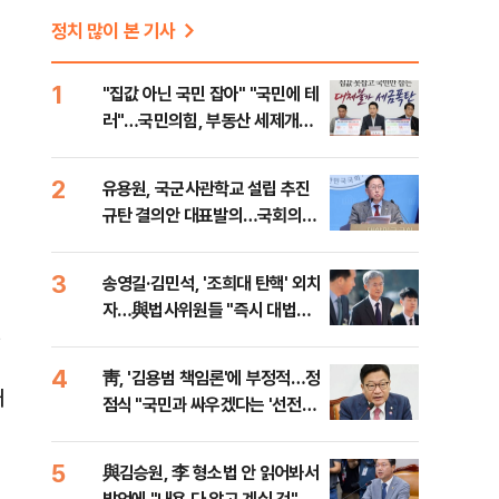
정치 많이 본 기사
1
"집값 아닌 국민 잡아" "국민에 테
러"…국민의힘, 부동산 세제개편
안 맹폭
2
유용원, 국군사관학교 설립 추진
규탄 결의안 대표발의…국회의원
36명 동참
3
송영길·김민석, '조희대 탄핵' 외치
자…與법사위원들 "즉시 대법관
제청하라"
4
靑, '김용범 책임론'에 부정적…정
내
점식 "국민과 싸우겠다는 '선전포
고'"
5
與김승원, 李 형소법 안 읽어봐서