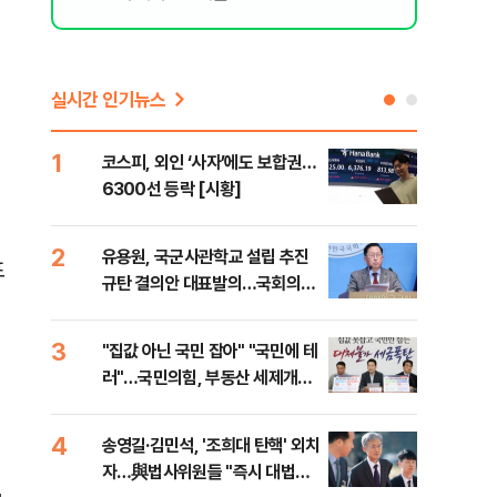
실시간 인기뉴스
1
6
코스피, 외인 ‘사자’에도 보합권…
靑,
6300선 등락 [시황]
점식
고'"
2
7
유용원, 국군사관학교 설립 추진
與김
표
규탄 결의안 대표발의…국회의원
발언
36명 동참
3
8
"집값 아닌 국민 잡아" "국민에 테
"오
러"…국민의힘, 부동산 세제개편
과정
안 맹폭
세제
4
9
송영길·김민석, '조희대 탄핵' 외치
"'
자…與법사위원들 "즉시 대법관
공급