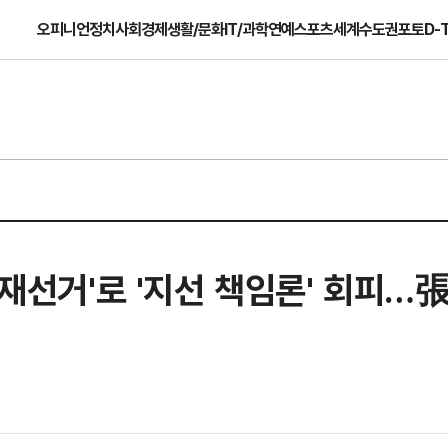
오피니언
정치
사회
경제
생활/문화
IT/과학
연예
스포츠
세계
수도권
포토
D-
면 재선거'로 '지선 책임론' 회피