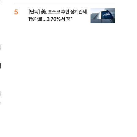
제청하라"
적 
책
5
10
[단독] 美, 포스코 후판 상계관세
네이
1%대로…3.70%서 '뚝'
외연
출(
디
에
지
분