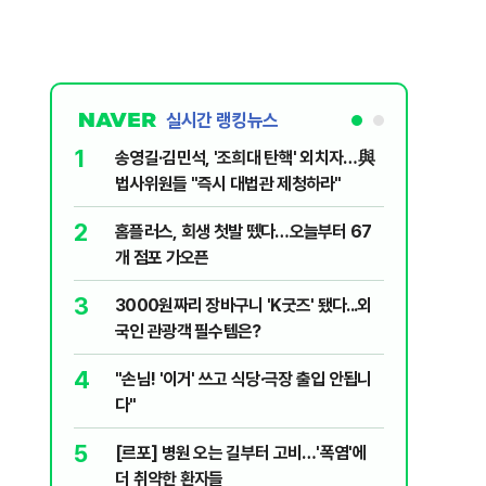
실시간 랭킹뉴스
1
6
송영길·김민석, '조희대 탄핵' 외치자…與
[단독] 
법사위원들 "즉시 대법관 제청하라"
로…3.70
2
7
홈플러스, 회생 첫발 뗐다…오늘부터 67
"집값 아
개 점포 가오픈
민의힘, 
3
8
3000원짜리 장바구니 'K굿즈' 됐다...외
영업정지
국인 관광객 필수템은?
에 5위 
4
9
"손님! '이거' 쓰고 식당·극장 출입 안됩니
"오세훈이
다"
반영"…
5
10
[르포] 병원 오는 길부터 고비…'폭염'에
[코인뉴스
더 취약한 환자들
다…큰 변