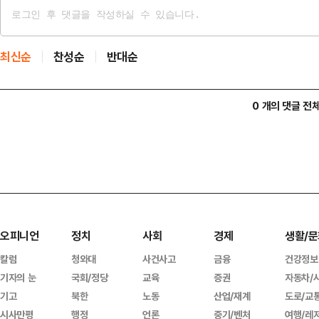
최신순
찬성순
반대순
0 개의 댓글 전
오피니언
정치
사회
경제
생활/문
칼럼
청와대
사건사고
금융
건강정보
기자의 눈
국회/정당
교육
증권
자동차/
기고
북한
노동
산업/재계
도로/교
시사만평
행정
언론
중기/벤처
여행/레