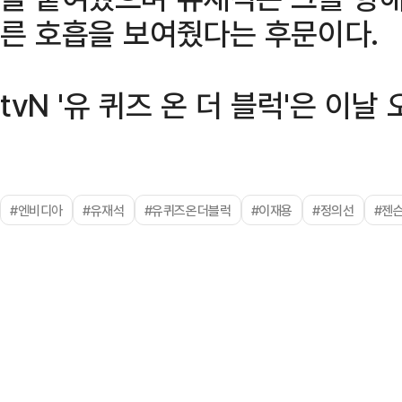
른 호흡을 보여줬다는 후문이다.
tvN '유 퀴즈 온 더 블럭'은 이날
#엔비디아
#유재석
#유퀴즈온더블럭
#이재용
#정의선
#젠