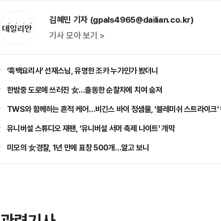
김혜민 기자 (gpals4965@dailian.co.kr)
기사 모아 보기 >
‘흑백요리사’ 선재스님, 유명한 조카 누가인가 봤더니
한밤중 도로에 쓰러진 女…출동한 순찰차에 치여 숨져
TWS와 함께하는 흔적 케어…비긴스 바이 정샘물, ‘블레미쉬 스트라이크’
유니버설 스튜디오 재팬, ‘유니버설 서머 축제 나이트’ 개막
미모의 女경찰, 1년 만에 표창 500개…알고 보니
관련기사