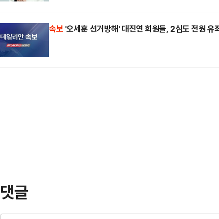
어민주당 대변인이 대변인직에서 사
"내가 이재명 대통령 사건 뇌물공여
은 3…
에 "더불어민주당이라는 큰 당의 목
속보
'오세훈 선거방해' 대진연 회원들, 2심도 전원 유
명한 것을 비판하자 민주당이 원색적
도 허용되지 않는 무거운 자리"라며 
그러면서 "그 많은 민주당 의원들 중
는 부족한 전달력이라면, 집권여당의
는 사람이 한명도 없다"…
다는 결론에 이르렀다"고 말했다.이 
대통령은 윤석열과 다르다'는 말씀을
대통령은 윤석열과 같다…
댓글