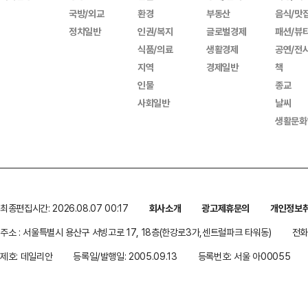
국방/외교
환경
부동산
음식/맛
정치일반
인권/복지
글로벌경제
패션/뷰
식품/의료
생활경제
공연/전
지역
경제일반
책
인물
종교
사회일반
날씨
생활문화
최종편집시간: 2026.08.07 00:17
회사소개
광고제휴문의
개인정보
주소 : 서울특별시 용산구 서빙고로 17, 18층(한강로3가,센트럴파크 타워동)
전화 
제호: 데일리안
등록일/발행일: 2005.09.13
등록번호: 서울 아00055