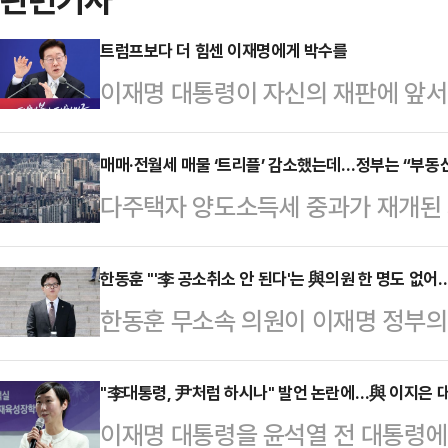
트럼프보다 더 힘센 이재명에게 박수를
이재명 대통령이 자신의 재판에 앞서
분명히 했다. 그는 8일 취임 1주년
대로 하면 된다”며 “잘못됐으면 취소
매매·전월세 매물 ‘트리플’ 감소했는데…정부는 “부동
다주택자 양도소득세 중과가 재개된 
했다. 그럴듯한 말이다. 그런데 옳은 
서 매물 잠김 현상이 뚜렷해지고 있
상 규명은 해야 되겠다. 객관적으로 
재편 기조를 유지하며 수요 억제에 무
한동훈 "'李 공소취소 안 된다'는 與의원 한 명도 없어
주장했다. 그러니까 법원의 판단을 
한동훈 무소속 의원이 이재명 정부의
망된다.10일 부동산 플랫폼 아실에 
법하고 합리적인 절차다. 그런데 그는
를 '이재명 대통령을 위한 성남FC 
은 6만840건으로 다주택자 양도세 
격 받고…
를 퍼부은 더불어민주당을 향해 "공
"李대통령, 尹처럼 하시나" 발언 논란에…與 이지은 
건)보다 11.2% 감소했다.1년 전(7
이재명 대통령을 윤석열 전 대통령에
명도 없다. 부끄러운 줄 알라"고 비
준이다.전월세 시장도 상황은 비슷하