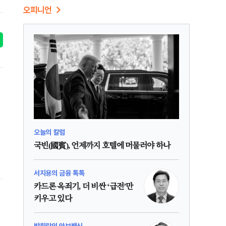
오피니언
오늘의 칼럼
국빈(國賓), 언제까지 호텔에 머물러야 하나
서지용의 금융 톡톡
카드론 옥죄기, 더 비싼 ‘급전’만
키우고 있다
박휘락의 안보백신