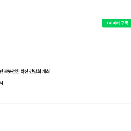
+네이버 구독
반 로봇전환 확산 간담회 개최
실시