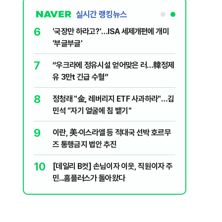
실시간 랭킹뉴스
1
6
[속보] '길이 1.5m' 안동 물놀이장서 구렁
'국장만 
이 출몰…한때 시민 대피 소동
'부글부글
2
7
"편해서 매일 신었는데"...전문가가 경고한
“우크라
'크록스'의 숨은 위험
유 3만t
3
8
송영길·김민석, '조희대 탄핵' 외치자…與
정청래 "
법사위원들 "즉시 대법관 제청하라"
민석 "자
4
9
박지원이 본 호남 당심…"李대통령과 1년
이란, 美
함께한 김민석에 갈 것"
즈 통행금
5
10
SK하이닉스, 주당 375원 분기배당…추
[데일리 
가 주주환원책 3분기 발표
민...홈