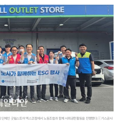
영리 단체인 굿윌스토어 엑스코점에서 노동조합과 함께 사회공헌활동을 진행했다.ⓒ가스공사