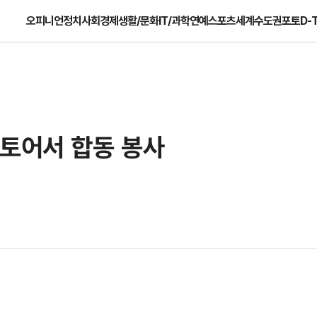
오피니언
정치
사회
경제
생활/문화
IT/과학
연예
스포츠
세계
수도권
포토
D-
스토어서 합동 봉사