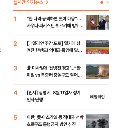
실시간 인기뉴스
1
6
“한 나라 공격하면 셋이 대응”…
[코
사우디·파키스탄·튀르키예 방위동
관망
맹 출범
2
7
[데일리안 주간 포토] 열기에 삼
美 
모
켜진 한반도! 역대급 폭염에 달아
일자
오른 도심!
3
8
北 미사일에 ‘신냉전 경고’…“한
"실
미일 vs 북중러 충돌구도 짙어진
투협
다”
분석
4
9
[인사] 광명시, 8월 11일자 정기
“우
인사 단행
러…
5
10
이란, 美·이스라엘 등 적대국 선박
“언
호르무즈 통행금지 법안 추진
이란