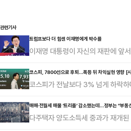
관련기사
트럼프보다 더 힘센 이재명에게 박수를
이재명 대통령이 자신의 재판에 앞서
분명히 했다. 그는 8일 취임 1주년
대로 하면 된다”며 “잘못됐으면 취소
코스피, 7800선으로 후퇴…폭등 뒤 차익실현 영향 [
코스피가 전날보다 3% 넘게 하락하며
했다. 그럴듯한 말이다. 그런데 옳은 
급등한 데 따른 차익실현 매물과 중
상 규명은 해야 되겠다. 객관적으로 
다.10일 한국거래소에 따르면, 코스
매매·전월세 매물 ‘트리플’ 감소했는데…정부는 “부동
주장했다. 그러니까 법원의 판단을 
다주택자 양도소득세 중과가 재개된 
대비 287.15포인트(3.55%) 내린
법하고 합리적인 절차다. 그런데 그는
서 매물 잠김 현상이 뚜렷해지고 있
래일(8096.93)보다 197.16포인트
격 받고…