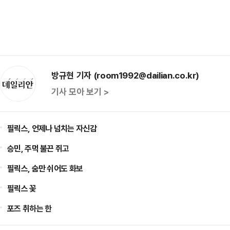
방규현 기자 (room1992@dailian.co.kr)
기사 모아 보기 >
필릭스, 언제나 넘치는 자신감
승민, 주먹 불끈 쥐고
필릭스, 숨만 쉬어도 화보
필릭스 꽃
포즈 취하는 한