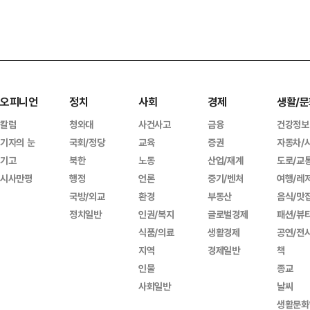
오피니언
정치
사회
경제
생활/문
칼럼
청와대
사건사고
금융
건강정보
기자의 눈
국회/정당
교육
증권
자동차/
기고
북한
노동
산업/재계
도로/교
시사만평
행정
언론
중기/벤처
여행/레
국방/외교
환경
부동산
음식/맛
정치일반
인권/복지
글로벌경제
패션/뷰
식품/의료
생활경제
공연/전
지역
경제일반
책
인물
종교
사회일반
날씨
생활문화