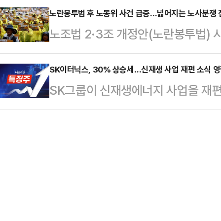
재편 기조를 유지하며 수요 억제에 무
노란봉투법 후 노동위 사건 급증…넓어지는 노사분쟁 
장중 7806.90까지 떨어지며 낙폭
노조법 2·3조 개정안(노란봉투법) 
망된다.10일 부동산 플랫폼 아실에 
넘게 급등한 데 따른 차익실현 매물이
면서 노사 갈등이 노동위 분쟁으로 이
은 6만840건으로 다주택자 양도세 
월까지 노동위 접수 사건은 전년 동기
SK이터닉스, 30% 상승세…신재생 사업 재편 소식 영
건)보다 11.2% 감소했다.1년 전(7
SK그룹이 신재생에너지 사업을 재편
청 상대 교섭 요구가 늘어난 데다 주
준이다.전월세 시장도 상황은 비슷하
스 주가가 급등하고 있다.이날 오전 
로 유입되는 노사 분쟁도 증가하는 
은 3…
는 전장 대비 29.87% 오른 4만4
노조 교섭 요구 증가7일 노동위 통계
션플랜트는 전 거래일보다 15.06% 
사건은 1만4582건으로 집계됐다. 
룹이 글로벌 투자기업인 콜버그크래
증가했다…
을 일부 매각하고 합작법인을 설립한
과로 풀이된다.합작법인이 신재생에