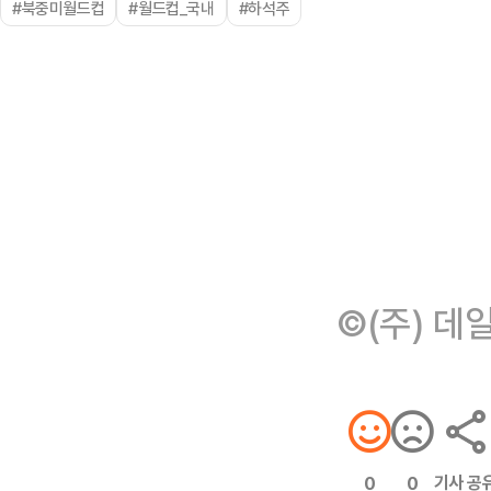
#북중미월드컵
#월드컵_국내
#하석주
©(주) 데
기사 공
0
0