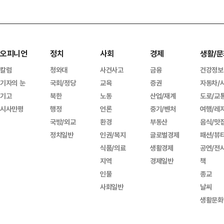
오피니언
정치
사회
경제
생활/문
칼럼
청와대
사건사고
금융
건강정보
기자의 눈
국회/정당
교육
증권
자동차/
기고
북한
노동
산업/재계
도로/교
시사만평
행정
언론
중기/벤처
여행/레
국방/외교
환경
부동산
음식/맛
정치일반
인권/복지
글로벌경제
패션/뷰
식품/의료
생활경제
공연/전
지역
경제일반
책
인물
종교
사회일반
날씨
생활문화