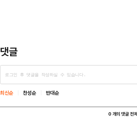
서는 33위에 머물렀다. 아시아 국
방에서 전방으…
및 남미 강호들과 뚜렷한 격차를 보
은 아니다. 하지만 선수 개개인의 시
반적인…
댓글
최신순
찬성순
반대순
0 개의 댓글 전