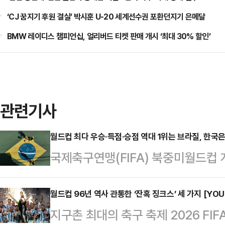
‘CJ 꿈지기 후원 결실’ 박시훈 U-20 세계선수권 포환던지기 은메달
BMW 레이디스 챔피언십, 얼리버드 티켓 판매 개시 ‘최대 30% 할인’
관련기사
월드컵 최다 우승·득점·승점 역대 1위는 브라질, 한국은?
국제축구연맹(FIFA) 북중미월드컵 
들의 역대 성적에 대한 관심이 고조
성적을 거둔 팀은 역시나 브라질이다
월드컵 96년 역사 관통한 ‘잔혹 징크스’ 세 가지 [YOU
지구촌 최대의 축구 축제 2026 FI
수, 승리, 득점, 그리고 통산 승점 