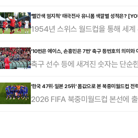
이번 대회는 미국과 멕시코, 캐나다 
있다.브라질은 통산 22회 출전이라
개최되며, 참가국 역시 48개국으로
‘빨간색 엄지척’ 태극전사 유니폼 색깔별 성적은? [YO
1930년 제1회 우루과이 월드컵부터 
1954년 스위스 월드컵을 통해 세계
커진 만큼 우승컵의 향방을 둔 전 세
근한 유일한 국가가 바로 브라질이다.
난 2022 카타르 월드컵까지 통산 
월드컵 역사를 관통해 온 ‘잔혹한 징
렀고 이…
폼 색상에 따라 승패의 명암이 엇갈
‘10번은 에이스, 손흥민은 7번’ 축구 등번호의 의미와
있다. 과학적으로 설명할 수 없지만,
축구 선수 등에 새겨진 숫자는 단순
른 한국 축구의 역대 성적은 7승 10무
대의 징크스들을 짚어본다.가장 유명
포지션을 나타내기도 하지만 때로는
표팀의 상징인 ‘붉은색’을 어떻게 조
대 월드…
스포츠 역사에서 등번호를 가장 먼저
‘한국 47위·일본 25위’ 몸값으로 본 북중미월드컵 전
을 택하느냐에 따라 승무패의 온도 
2026 FIFA 북중미월드컵 본선에
양키스(1929년)다. 이후 타 종목
‘흰색 하의’한국 축구의 영광은 늘 붉
통계 전문 사이트인 ‘트랜스퍼마르크
구에서는 1950년 브라질 월드컵을
승…
에 따르면, 프랑스가 1위를 차지했고
호 배정 기준은 전술에 의거했다. 
면 한국은 1억 3905만 유로(약 24
의 주 포메이션이었던 ‘WW 포메이션(