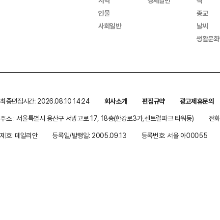
지역
경제일반
책
인물
종교
사회일반
날씨
생활문화
최종편집시간: 2026.08.10 14:24
회사소개
편집규약
광고제휴문의
주소 : 서울특별시 용산구 서빙고로 17, 18층(한강로3가,센트럴파크 타워동)
전화 
제호: 데일리안
등록일/발행일: 2005.09.13
등록번호: 서울 아00055