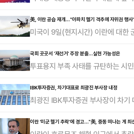
분명히 했다. 그는 8일 취임 1주년
대로 하면 된다”며 “잘못됐으면 취소
美, 이란 공습 재개…"아파치 헬기 격추에 자위권 행사
미국이 9일(현지시간) 이란에 대한 
했다. 그럴듯한 말이다. 그런데 옳은 
급격히 악화되고 있다.로이터통신에 
상 규명은 해야 되겠다. 객관적으로 
이날 오후 5시쯤 이란 내 군사 목
국회 곳곳서 '재선거' 주장 분출…실현 가능성은
주장했다. 그러니까 법원의 판단을 
투표용지 부족 사태를 규탄하는 시민
다. 미국 정부는 이번 공격이 이란이
법하고 합리적인 절차다. 그런데 그는
동참하면서 재선거 실현 가능성에 이
64 아파치 공격헬기를 격추한 데 
격 받고…
주장대로 공직선거법을 개정한 뒤 소
IBK투자증권, 차기대표로 최광진 부사장 내정
널드 트럼프 미국 대통령은 이란이 
최광진 IBK투자증권 부사장이 차기 
지만 다른 여야 의원들이 개정안에 
장하며 “미국은 반드시 대응해야 한다
원추천후보위원회를 열고 차기 대표이
원이 인용해도 재선거가 가능하지만
들을 구조했지만, 이…
을 내정했다고 전했다.최 부사장은 
이란 '미군 헬기 추락'에 경고…"美, 중동 떠나는 게 최
다.9일 정치권에 따르면, 장동혁 국