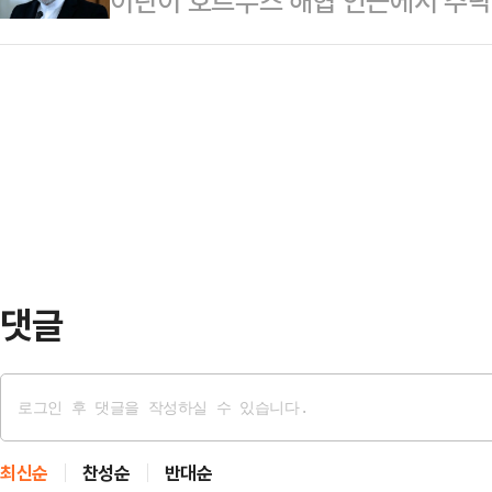
이란이 호르무즈 해협 인근에서 추락
장·CIB그룹장을 역임했다.특히 IB
해 연일 '전면 재선거'를 촉구하고 
한 강경 경고 메시지를 내놓으면서 
내 은행·증권 시너지 사업을 적극 
열어 "즉각 재선거 …
다.AP통신에 따르면 아바스 아라그
관련한 전략 수립을 주도했다.
미디어(SNS)를 통해 “이란 영토 
교전 위험에 항상 노출돼 있다”며 “
떠나는 것”이라고 밝혔다. 이어 “우
어도 구사할 줄 안다”며 필요할 경우
사했다.이번 발언은…
댓글
최신순
찬성순
반대순