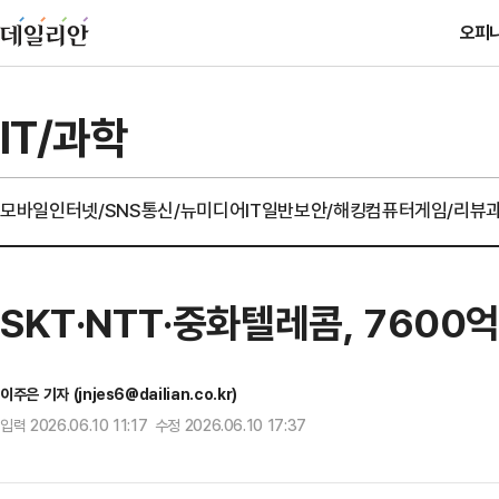
오피
IT/과학
모바일
인터넷/SNS
통신/뉴미디어
IT일반
보안/해킹
컴퓨터
게임/리뷰
SKT·NTT·중화텔레콤, 7600
이주은 기자 (jnjes6@dailian.co.kr)
입력 2026.06.10 11:17 수정 2026.06.10 17:37