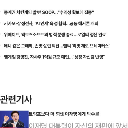
중계권 치킨게임 발 뺀 SOOP…"수익성 확보에 집중"
카카오-삼성전자, 'AI 인재' 육성 협력…공동 해커톤 개최
위메이드, 액토즈소프트와 법적 분쟁 종료…로열티 정산 완료
애니 같은 그래픽, 손맛 살린 액션…엔씨 '리밋 제로 브레이커스'
엠게임 경영진, 자사주 1억원 규모 매입…"성장 자신감 반영"
관련기사
트럼프보다 더 힘센 이재명에게 박수를
이재명 대통령이 자신의 재판에 앞서