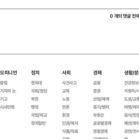
0 개의 댓글 전
오피니언
정치
사회
경제
생활/문
칼럼
청와대
사건사고
금융
건강정보
기자의 눈
국회/정당
교육
증권
자동차/
기고
북한
노동
산업/재계
도로/교
시사만평
행정
언론
중기/벤처
여행/레
국방/외교
환경
부동산
음식/맛
정치일반
인권/복지
글로벌경제
패션/뷰
식품/의료
생활경제
공연/전