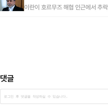
이란이 호르무즈 해협 인근에서 추락
장·CIB그룹장을 역임했다.특히 IB
해 연일 '전면 재선거'를 촉구하고 
한 강경 경고 메시지를 내놓으면서 
내 은행·증권 시너지 사업을 적극 
열어 "즉각 재선거 …
다.AP통신에 따르면 아바스 아라그
관련한 전략 수립을 주도했다.
미디어(SNS)를 통해 “이란 영토 
교전 위험에 항상 노출돼 있다”며 “
떠나는 것”이라고 밝혔다. 이어 “우
어도 구사할 줄 안다”며 필요할 경우
사했다.이번 발언은…
댓글