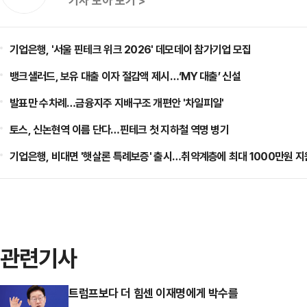
기사 모아 보기 >
기업은행, '서울 핀테크 위크 2026' 데모데이 참가기업 모집
뱅크샐러드, 보유 대출 이자 절감액 제시…‘MY 대출’ 신설
발표만 수차례…금융지주 지배구조 개편안 '차일피일'
토스, 신논현역 이름 단다…핀테크 첫 지하철 역명 병기
기업은행, 비대면 '햇살론 특례보증' 출시…취약계층에 최대 1000만원 지
관련기사
트럼프보다 더 힘센 이재명에게 박수를