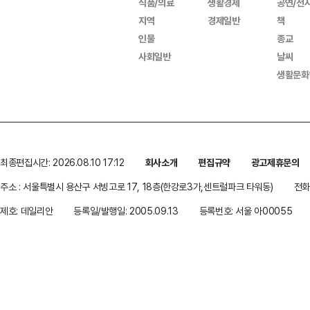
식품/의료
생활경제
공연/전
지역
경제일반
책
인물
종교
사회일반
날씨
생활문화
최종편집시간: 2026.08.10 17:12
회사소개
편집규약
광고제휴문의
주소 : 서울특별시 용산구 서빙고로 17, 18층(한강로3가,센트럴파크 타워동)
전화 
제호: 데일리안
등록일/발행일: 2005.09.13
등록번호: 서울 아00055