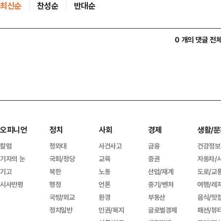
최신순
찬성순
반대순
0 개의 댓글 전
오피니언
정치
사회
경제
생활/문
칼럼
청와대
사건사고
금융
건강정보
기자의 눈
국회/정당
교육
증권
자동차/
기고
북한
노동
산업/재계
도로/교
시사만평
행정
언론
중기/벤처
여행/레
국방/외교
환경
부동산
음식/맛
정치일반
인권/복지
글로벌경제
패션/뷰