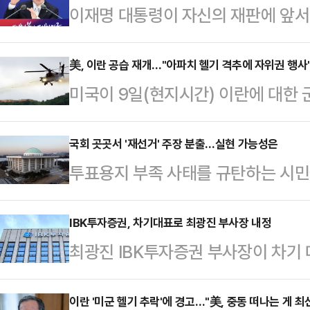
이재명 대통령이 자신의 재판에 앞서
분명히 했다. 그는 8일 취임 1주년
대로 하면 된다”며 “잘못됐으면 취소
美, 이란 공습 재개…"아파치 헬기 격추에 자위권 행사
미국이 9일(현지시간) 이란에 대한 
했다. 그럴듯한 말이다. 그런데 옳은 
급격히 악화되고 있다.로이터통신에 
상 규명은 해야 되겠다. 객관적으로 
이날 오후 5시쯤 이란 내 군사 목
국회 곳곳서 '재선거' 주장 분출…실현 가능성은
주장했다. 그러니까 법원의 판단을 
투표용지 부족 사태를 규탄하는 시민
다. 미국 정부는 이번 공격이 이란이
법하고 합리적인 절차다. 그런데 그는
동참하면서 재선거 실현 가능성에 이
64 아파치 공격헬기를 격추한 데 
격 받고…
주장대로 공직선거법을 개정한 뒤 소
IBK투자증권, 차기대표로 최광진 부사장 내정
널드 트럼프 미국 대통령은 이란이 
최광진 IBK투자증권 부사장이 차기 
지만 다른 여야 의원들이 개정안에 
장하며 “미국은 반드시 대응해야 한다
원추천후보위원회를 열고 차기 대표이
원이 인용해도 재선거가 가능하지만
들을 구조했지만, 이…
을 내정했다고 전했다.최 부사장은 
이란 '미군 헬기 추락'에 경고…"美, 중동 떠나는 게 최
다.9일 정치권에 따르면, 장동혁 국