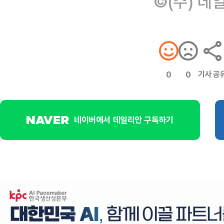
©(주) 데
기사 공
0
0
네이버에서 데일리안 구독하기