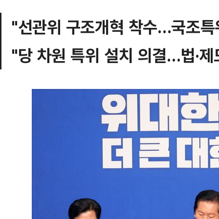
"선관위 구조개혁 착수…국조특위
"당 차원 특위 설치 의결…법·제