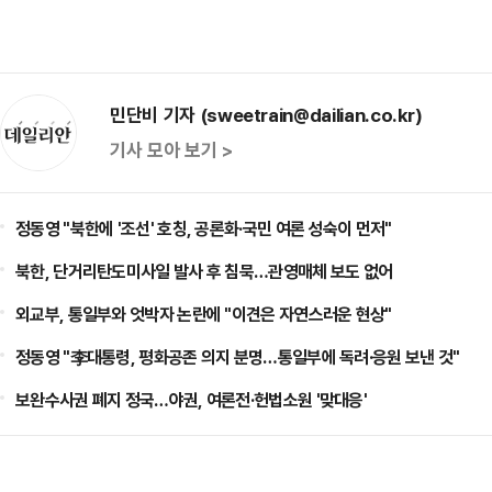
민단비 기자 (sweetrain@dailian.co.kr)
기사 모아 보기 >
정동영 "북한에 '조선' 호칭, 공론화·국민 여론 성숙이 먼저"
북한, 단거리탄도미사일 발사 후 침묵…관영매체 보도 없어
외교부, 통일부와 엇박자 논란에 "이견은 자연스러운 현상"
정동영 "李대통령, 평화공존 의지 분명…통일부에 독려·응원 보낸 것"
보완수사권 폐지 정국…야권, 여론전·헌법소원 '맞대응'