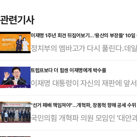
관련기사
이재명 1주년 회견 뒤집어보기…‘용산의 부장들’ 10일
정치부의 엠바고가 다시 풀린다.데일
들 : 엠바고 해제’가 10일(수) 오전
덟 번째 생방송을 한다. 정도원 데
트럼프보다 더 힘센 이재명에게 박수를
이재명 대통령이 자신의 재판에 앞서
한다.이날 방송의 첫 번째 의제는 이
분명히 했다. 그는 8일 취임 1주년
다. 이재명 대통령은 지난 8일 청와
대로 하면 된다”며 “잘못됐으면 취소
"선거 패배 책임져야"…개혁파, 장동혁 향해 공세 수위
세우며 집권 2년차를 선언했다. 6·
국민의힘 개혁파 의원 모임인 '대안과
했다. 그럴듯한 말이다. 그런데 옳은 
‘전진’을 천명한 타이밍이 성찰보다
패'로 규정하고, 장동혁 대표의 사퇴
상 규명은 해야 되겠다. 객관적으로 
공소취소 …