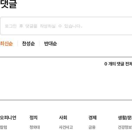
댓글
최신순
찬성순
반대순
0 개의 댓글 전
오피니언
정치
사회
경제
생활/문
칼럼
청와대
사건사고
금융
건강정보