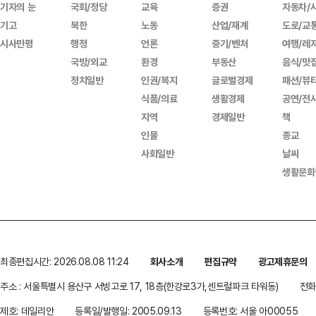
기자의 눈
국회/정당
교육
증권
자동차/
기고
북한
노동
산업/재계
도로/교
시사만평
행정
언론
중기/벤처
여행/레
국방/외교
환경
부동산
음식/맛
정치일반
인권/복지
글로벌경제
패션/뷰
식품/의료
생활경제
공연/전
지역
경제일반
책
인물
종교
사회일반
날씨
생활문화
최종편집시간: 2026.08.08 11:24
회사소개
편집규약
광고제휴문의
주소 : 서울특별시 용산구 서빙고로 17, 18층(한강로3가,센트럴파크 타워동)
전화 
제호: 데일리안
등록일/발행일: 2005.09.13
등록번호: 서울 아00055