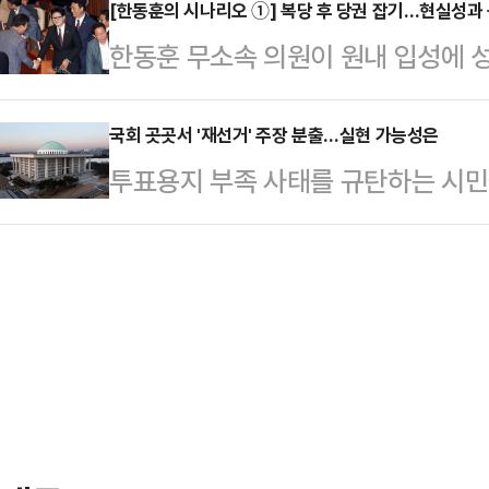
에 따르면, 6·3 지방선거 패배 직
[한동훈의 시나리오 ①] 복당 후 당권 잡기…현실성과
주장했다. 그러니까 법원의 판단을 
한동훈 무소속 의원이 원내 입성에 
도부 책임론을 한목소리로 분출하고 
법하고 합리적인 절차다. 그런데 그는
른 모양새다. 하지만 무소속이라는 
'전국 단위 재선거론'을 펼치며 거취
격 받고…
에서 영향력을 발휘하기 위해 국민
국회 곳곳서 '재선거' 주장 분출…실현 가능성은
한 사퇴 압박과 당내 긴장감은 최고
투표용지 부족 사태를 규탄하는 시민
목소리가 나온다. 당 안팎에선 한 
오전 국회 의원회관에서 '국민이 6·
동참하면서 재선거 실현 가능성에 이
선제돼야 하는 만큼, 일단은 시간이 
가?'를 주제로…
주장대로 공직선거법을 개정한 뒤 소
성사되더라도 치열한 당내 갈등을 이
지만 다른 여야 의원들이 개정안에 
의원의 정치적 미래를 가늠할 결정적
원이 인용해도 재선거가 가능하지만
에 따르면, 한 의원…
다.9일 정치권에 따르면, 장동혁 국
해 연일 '전면 재선거'를 촉구하고 
열어 "즉각 재선거 …