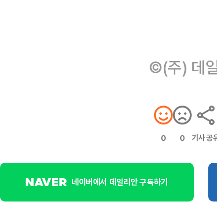
©(주) 데
기사 공
0
0
네이버에서 데일리안 구독하기