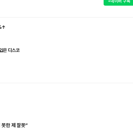
+네이버 구독
%↑
 입은 디스코
 못한 제 잘못”