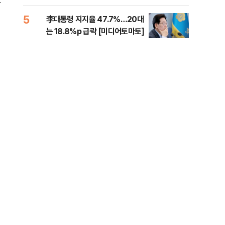
증거 수집" 지적
람
5
10
李대통령 지지율 47.7%…20대
[속
는 18.8%p 급락 [미디어토마토]
드카