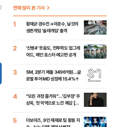
지
연예 많이 본 기사
1
황재균·경수진→이준수, 날것의
생존게임 '술래게임' 출격
2
‘신병4’ 웃음도, 전투력도 업그레
이드, 메인 포스터·예고편 공개
3
SM, 2분기 매출 3496억원…글
로벌 투어·MD 성장에 15.4%↑
4
“모든 과정 즐거워”…‘김부장’ 주
상욱, 첫 악역으로 느낀 쾌감 [인
터뷰]
5
더보이즈, 9인 체제로 팀 활동 지