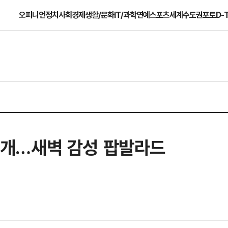
오피니언
정치
사회
경제
생활/문화
IT/과학
연예
스포츠
세계
수도권
포토
D-
 공개…새벽 감성 팝발라드