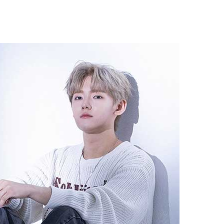
1
'화장실서 쓰러진 채 발견' 킥복
기하던 男학생, 사고 12일 만
2
​"정청래 당선이 차라리 낫다
내부서 나오는 이색 셈법
3
'빅쇼트' 마이클 버리 "美 증시,
블랙먼데이급 폭락 가능성"
4
검찰청에 쌓인 미제사건 14만
처리하나요? [기자수첩-사회]
5
삼전닉스 레버리지 열기 식었
금 1조원 밑으로