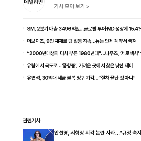
기사 모아 보기 >
SM, 2분기 매출 3496억원…글로벌 투어·MD 성장에 15.4
더보이즈, 9인 체제로 팀 활동 지속…뉴는 단체 계약서 빠져
“2000년대생이 다시 부른 1980년대”…나우즈, ‘제로섹시’
유럽에서 국도로…‘풍향중’, 가까운 곳에서 찾은 낯선 재미
유연석, 30억대 세금 불복 청구 기각…“절차 끝난 것 아냐”
관련기사
안선영, 시험장 지각 논란 사과…“규정 숙지