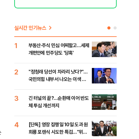
실시간 인기뉴스
1
6
부동산·주식 민심 어찌할고…세제
코스
개편안에 민주당도 '당혹'
후퇴
2
7
​"정청래 당선이 차라리 낫다?"…
안양
국민의힘 내부서 나오는 이색 셈
진 
법
3
8
긴 터널의 끝?…순환매 이어 반도
검찰
체 투심 개선까지
건…
수첩
4
9
[단독] 영장 집행일 10일 도과 원
경산
는
희룡 포렌식 시도한 특검…"위법
표 