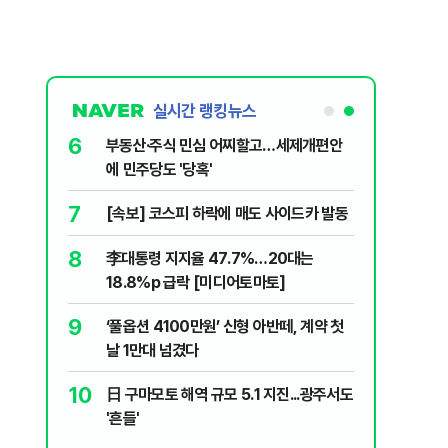
실시간 랭킹뉴스
6
싱 연습 경
부동산·주식 민심 어찌할고…세제개편안
에 사망
에 민주당도 '당혹'
7
?"…국민의힘
[속보] 코스피 하락에 매도 사이드카 발동
8
李대통령 지지율 47.7%…20대는
 1987년
18.8%p 급락 [미디어토마토]
9
‘풀옵션 4100만원’ 신형 아반떼, 계약 첫
 건…언제 다
날 1만대 넘겼다
10
日 구마모토 해역 규모 5.1 지진...광주서도
나…거래대
'흔들'