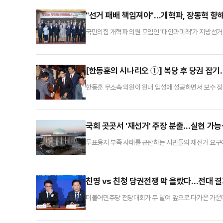
"선거 패배 책임져야"…개혁파, 장동혁 향
국민의힘 개혁파 의원 모임인 '대안과미래'가 지방선거
정치권에 따르면, 6·3 지방선거 패배 직후 당내 소장
사태를 고리로 '전국 단위 재선거론'을 펼치며 거취 논
이다. 대안과미래는 이날 오전 국회 의원회관에서 '국민
[한동훈의 시나리오 ①] 복당 후 당권 잡
한동훈 무소속 의원이 원내 입성에 성공하면서 보수 정
정치권에서 영향력을 발휘하기 위해 국민의힘으로의 복
체제의 붕괴가 선제돼야 하는 만큼, 일단은 시간이 필
잡을 수 있을지 여부가 한 의원의 정치적 미래를 가늠할
국회 곳곳서 '재선거' 주장 분출…실현 가
투표용지 부족 사태를 규탄하는 시민들의 재선거 요구에
부 의원의 주장대로 공직선거법을 개정한 뒤 소급 적용
거 무효소송을 대법원이 인용해도 재선거가 가능하지만
는 투표용지 부족 사태와 관련해 연일 '전면 재선거'를
친명 vs 친청 당권전쟁 막 올랐다…전대 결
더불어민주당 전당대회가 두 달여 앞으로 다가온 가운데
선거 평가를 둘러싼 책임 공방이 수면 위로 떠오른 데 
하면서 당내 긴장감이 고조되고 있다. 정치권에서는 이