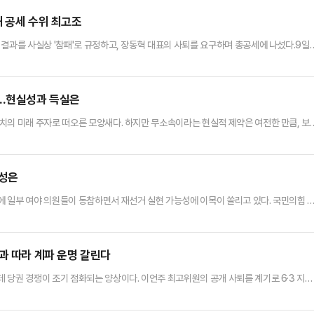
해 공세 수위 최고조
 결과를 사실상 '참패'로 규정하고, 장동혁 대표의 사퇴를 요구하며 총공세에 나섰다.9일
파 의원들이 공식 석상에서 지도부 책임론을 한목소리로 분출하고 있다. 연일 투표용지 부
란과 거리를 두려는 장 대표 체제를 향한 사퇴 압박과 당내 긴장감은 최고조로 치닫는 모습
이 6·3 지방선거를 통해 준 명령은 무엇인가?'를 주제로…
기…현실성과 득실은
치의 미래 주자로 떠오른 모양새다. 하지만 무소속이라는 현실적 제약은 여전한 만큼, 보
당과 당 장악이 필요하다는 목소리가 나온다. 당 안팎에선 한 의원이 복당하려면 장동혁
요할 것으로 보고 있다. 아울러 복당이 성사되더라도 치열한 당내 갈등을 이겨내고 당권을
 결정적 계기가 될 것이란 분석이다.9일 정치권에 따르면, 한 의원…
능성은
 일부 여야 의원들이 동참하면서 재선거 실현 가능성에 이목이 쏠리고 있다. 국민의힘 
할 경우 이론상 재선거가 가능하지만 다른 여야 의원들이 개정안에 동의할지 미지수다. 
 현행법과의 충돌 가능성이 제기되고 있다.9일 정치권에 따르면, 장동혁 국민의힘 대표
 촉구하고 있다. 장 대표는 이날 국회에서 기자회견을 열어 "즉각 재선거 …
과 따라 계파 운명 갈린다
 당권 경쟁이 조기 점화되는 양상이다. 이언주 최고위원의 공개 사퇴를 계기로 6·3 지방
이어, 정청래 대표 책임론과 이에 대한 친정청래계 반격, 차기 당권주자 견제전까지 본격
번 전당대회가 단순한 대표 선출을 넘어 민주당 내 계파 질서 재편과 향후 총선 공천 구도