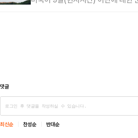
지만 다른 여야 의원들이 개정안에 
국회 간담회에 참석해 대여 투쟁 전략
급격히 악화되고 있다.로이터통신에 
원이 인용해도 재선거가 가능하지만
보에 나섰다.김도읍 …
이날 오후 5시쯤 이란 내 군사 목
다.9일 정치권에 따르면, 장동혁 국
다. 미국 정부는 이번 공격이 이란이
해 연일 '전면 재선거'를 촉구하고 
64 아파치 공격헬기를 격추한 데 
열어 "즉각 재선거 …
널드 트럼프 미국 대통령은 이란이 
장하며 “미국은 반드시 대응해야 한다
들을 구조했지만, 이…
댓글
최신순
찬성순
반대순