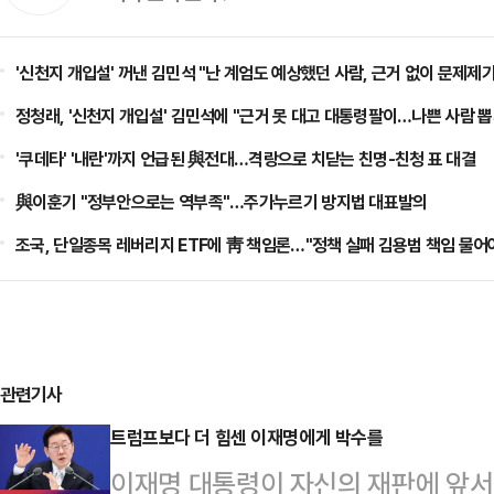
'신천지 개입설' 꺼낸 김민석 "난 계엄도 예상했던 사람, 근거 없이 문제제
정청래, '신천지 개입설' 김민석에 "근거 못 대고 대통령팔이…나쁜 사람 뽑
'쿠데타' '내란'까지 언급된 與전대…격랑으로 치닫는 친명-친청 표 대결
與이훈기 "정부안으로는 역부족"…주가누르기 방지법 대표발의
조국, 단일종목 레버리지 ETF에 靑 책임론…"정책 실패 김용범 책임 물어
관련기사
트럼프보다 더 힘센 이재명에게 박수를
이재명 대통령이 자신의 재판에 앞서