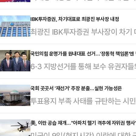
분명히 했다. 그는 8일 취임 1주년
대로 하면 된다”며 “잘못됐으면 취소
IBK투자증권, 차기대표로 최광진 부사장 내정
최광진 IBK투자증권 부사장이 차기 
했다. 그럴듯한 말이다. 그런데 옳은 
원추천후보위원회를 열고 차기 대표이
상 규명은 해야 되겠다. 객관적으로 
을 내정했다고 전했다.최 부사장은 
국민의힘 운명가를 원내대표 선거…'장동혁 책임론'엔
주장했다. 그러니까 법원의 판단을 
6·3 지방선거를 통해 보수 유권자
장·CIB그룹장을 역임했다.특히 IB
법하고 합리적인 절차다. 그런데 그는
원내대표를 중심으로 '윤어게인' 프
내 은행·증권 시너지 사업을 적극 
격 받고…
나설 수 있을지 정치권의 관심이 쏠
국회 곳곳서 '재선거' 주장 분출…실현 가능성은
관련한 전략 수립을 주도했다.
투표용지 부족 사태를 규탄하는 시민
읍·정점식·성일종 의원 모두 장동혁
동참하면서 재선거 실현 가능성에 이
민이 체감할 수 있는 변화와 혁신을 
주장대로 공직선거법을 개정한 뒤 소
美, 이란 공습 재개…"아파치 헬기 격추에 자위권 행사
랐다.김도읍·정점식·성일종 원내대표
미국이 9일(현지시간) 이란에 대한 