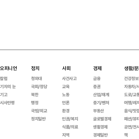
오피니언
정치
사회
경제
생활/문
칼럼
청와대
사건사고
금융
건강정보
기자의 눈
국회/정당
교육
증권
자동차/
기고
북한
노동
산업/재계
도로/교
시사만평
행정
언론
중기/벤처
여행/레
국방/외교
환경
부동산
음식/맛
정치일반
인권/복지
글로벌경제
패션/뷰
식품/의료
생활경제
공연/전
지역
경제일반
책