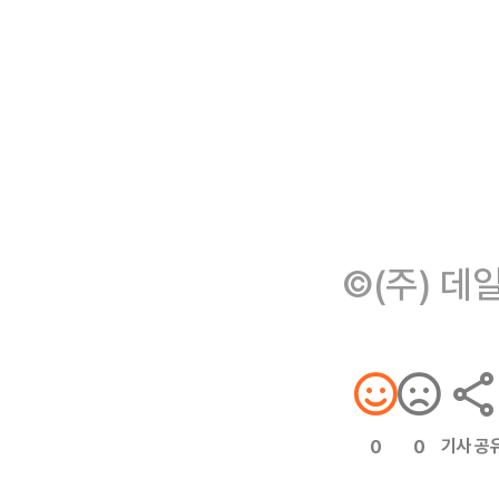
©(주) 데
기사 공
0
0