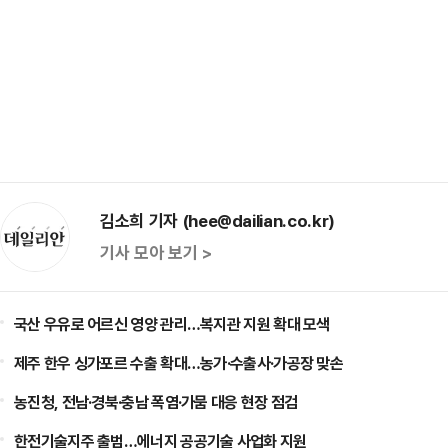
김소희 기자 (hee@dailian.co.kr)
기사 모아 보기 >
국산 우유로 어르신 영양 관리…복지관 지원 확대 모색
제주 한우 싱가포르 수출 확대…농가·수출사·가공장 맞손
농진청, 전남·경북·충남 폭염·가뭄 대응 현장 점검
한전기술지주 출범…에너지 공공기술 사업화 지원