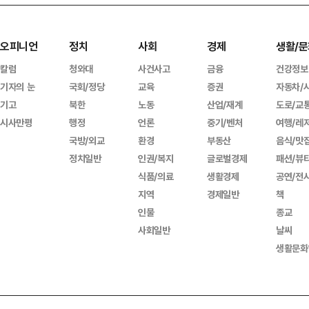
오피니언
정치
사회
경제
생활/문
칼럼
청와대
사건사고
금융
건강정보
기자의 눈
국회/정당
교육
증권
자동차/
기고
북한
노동
산업/재계
도로/교
시사만평
행정
언론
중기/벤처
여행/레
국방/외교
환경
부동산
음식/맛
정치일반
인권/복지
글로벌경제
패션/뷰
식품/의료
생활경제
공연/전
지역
경제일반
책
인물
종교
사회일반
날씨
생활문화