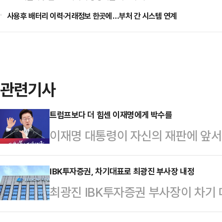
사용후 배터리 이력·거래정보 한곳에…부처 간 시스템 연계
관련기사
트럼프보다 더 힘센 이재명에게 박수를
이재명 대통령이 자신의 재판에 앞서
분명히 했다. 그는 8일 취임 1주년
대로 하면 된다”며 “잘못됐으면 취소
IBK투자증권, 차기대표로 최광진 부사장 내정
최광진 IBK투자증권 부사장이 차기 
했다. 그럴듯한 말이다. 그런데 옳은 
원추천후보위원회를 열고 차기 대표이
상 규명은 해야 되겠다. 객관적으로 