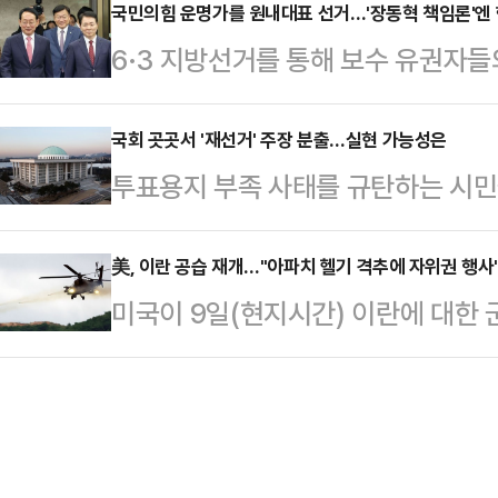
을 내정했다고 전했다.최 부사장은 
국민의힘 운명가를 원내대표 선거…'장동혁 책임론'엔
주장했다. 그러니까 법원의 판단을 
6·3 지방선거를 통해 보수 유권자
장·CIB그룹장을 역임했다.특히 IB
법하고 합리적인 절차다. 그런데 그는
원내대표를 중심으로 '윤어게인' 프
내 은행·증권 시너지 사업을 적극 
격 받고…
나설 수 있을지 정치권의 관심이 쏠
국회 곳곳서 '재선거' 주장 분출…실현 가능성은
관련한 전략 수립을 주도했다.
투표용지 부족 사태를 규탄하는 시민
읍·정점식·성일종 의원 모두 장동혁
동참하면서 재선거 실현 가능성에 이
민이 체감할 수 있는 변화와 혁신을 
주장대로 공직선거법을 개정한 뒤 소
美, 이란 공습 재개…"아파치 헬기 격추에 자위권 행사
랐다.김도읍·정점식·성일종 원내대표
미국이 9일(현지시간) 이란에 대한 
지만 다른 여야 의원들이 개정안에 
국회 간담회에 참석해 대여 투쟁 전략
급격히 악화되고 있다.로이터통신에 
원이 인용해도 재선거가 가능하지만
보에 나섰다.김도읍 …
이날 오후 5시쯤 이란 내 군사 목
다.9일 정치권에 따르면, 장동혁 국
다. 미국 정부는 이번 공격이 이란이
해 연일 '전면 재선거'를 촉구하고 
64 아파치 공격헬기를 격추한 데 
열어 "즉각 재선거 …