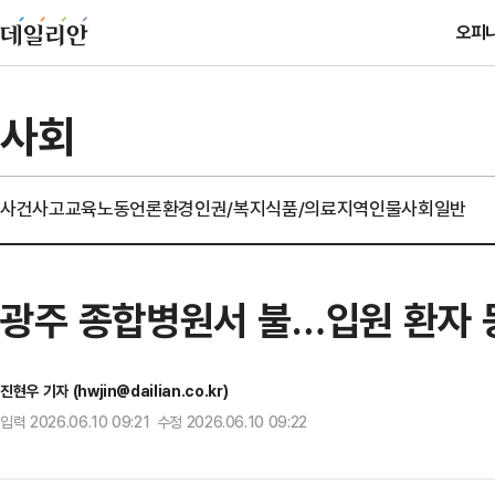
오피
사회
사건사고
교육
노동
언론
환경
인권/복지
식품/의료
지역
인물
사회일반
광주 종합병원서 불…입원 환자 등
진현우 기자 (hwjin@dailian.co.kr)
입력 2026.06.10 09:21 수정 2026.06.10 09:22