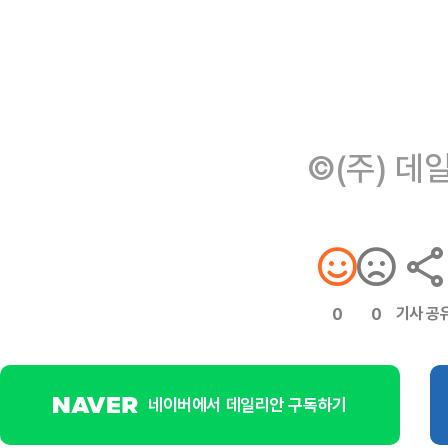
©(주) 데
기사 공
0
0
네이버에서 데일리안 구독하기