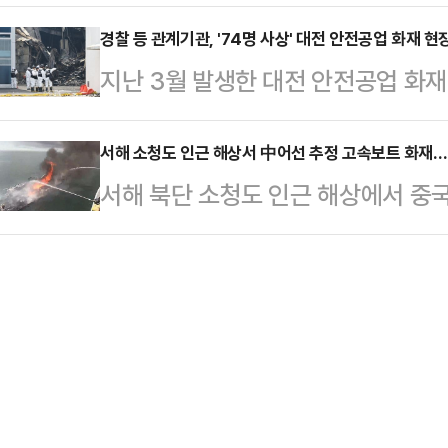
발령하고 진화 중이다.7일 오후 9시
이다.이후 불길은 인접한 다른 공장
을 조사했다. …
지 공장에서 화재가 발생했다는 119
경찰 등 관계기관, '74명 사상' 대전 안전공업 화재 
모두 9곳 업체가 운영하는 11개 동
지난 3월 발생한 대전 안전공업 화재
약 5분 만에 대응 1단계를 발령한 데
나자 인근 공장 관계자 6명은 스스로
건물 철거 이후 처음으로 합동 감식에
향 발령했다. 당국은 장비 35대와 인원 152명을 동원해 진화 작업을 벌이고
다.소방…
청 과학수사계는 이날 오전 9시쯤부
서해 소청도 인근 해상서 中어선 추정 고속보트 화재…
있다.불은 인근 공장으로 번져 나가
서해 북단 소청도 인근 해상에서 중
공단, 고용노동부, 재난안전연구원 
문자를 통해 "성곡동 공장에서 화재 
1시간 만에 꺼졌다.2일 인천해양경찰
진행하고 있다. 이번 합동 감식에는
고,…
옹진군 소청도 남동방 38㎞ 해상
추정되는 공장 동관 1층에서 정밀 
서 불이 났다.해군 2함대로부터 화재 
을 수색할 것으로 보인다.앞서 경찰은
비함정 2척을 현장에 투입해 화재 발
바 있다. 그러나 …
완전히 진화했다.섬유강화플라스틱(FR
몰했다. 길이 10ｍ∼15ｍ 규모의 