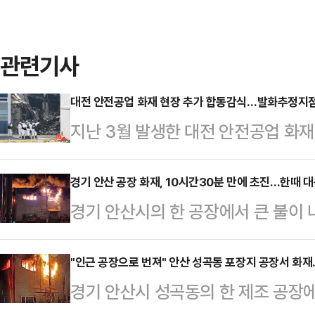
관련기사
대전 안전공업 화재 현장 추가 합동감식…발화추정지
지난 3월 발생한 대전 안전공업 화재
추가 합동감식에 나서 발화 추정 지점
면 대전경찰청은 이날 오전 9시쯤 
경기 안산 공장 화재, 10시간30분 만에 초진…한때 대
경기 안산시의 한 공장에서 큰 불이 
등 관계기관 20여명과 함께 합동 감
불길은 화재 발생 약 10시간30분
참관하지 않는 것으로 전해졌다.당국
따르면 전날 오후 9시5분쯤 경기 
"인근 공장으로 번져" 안산 성곡동 포장지 공장서 화재
관 1층 가공라인 천장 부근을 중점
경기 안산시 성곡동의 한 제조 공장에
업 공장에서 불이 났다. 불이 난 공
지난 4일 진행한 감식에서 동관 1층