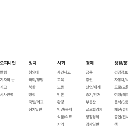
오피니언
정치
사회
경제
생활/문
칼럼
청와대
사건사고
금융
건강정보
기자의 눈
국회/정당
교육
증권
자동차/
기고
북한
노동
산업/재계
도로/교
시사만평
행정
언론
중기/벤처
여행/레
국방/외교
환경
부동산
음식/맛
정치일반
인권/복지
글로벌경제
패션/뷰
식품/의료
생활경제
공연/전
지역
경제일반
책