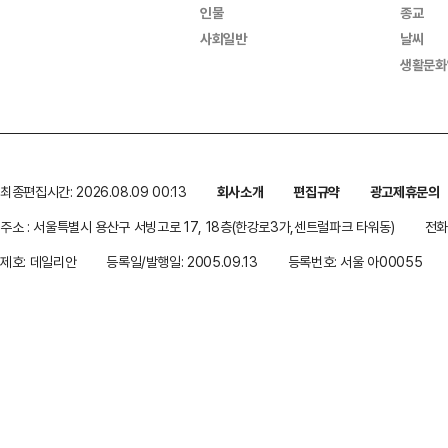
인물
종교
사회일반
날씨
생활문화
최종편집시간: 2026.08.09 00:13
회사소개
편집규약
광고제휴문의
주소 : 서울특별시 용산구 서빙고로 17, 18층(한강로3가,센트럴파크 타워동)
전화 
제호: 데일리안
등록일/발행일: 2005.09.13
등록번호: 서울 아00055