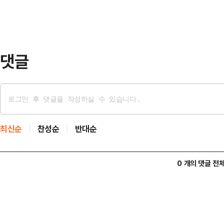
한 사퇴 압박과 당내 긴장감은 최고
오전 국회 의원회관에서 '국민이 6·
가?'를 주제로…
댓글
최신순
찬성순
반대순
0 개의 댓글 전