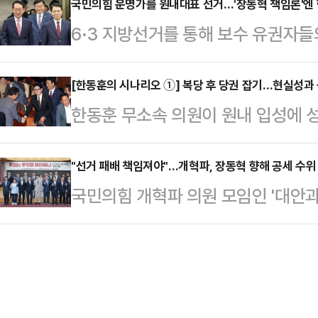
대로 하면 된다”며 “잘못됐으면 취소
국민의힘 운명가를 원내대표 선거…'장동혁 책임론'엔
관련한 전략 수립을 주도했다.
6·3 지방선거를 통해 보수 유권자
했다. 그럴듯한 말이다. 그런데 옳은 
원내대표를 중심으로 '윤어게인' 프
상 규명은 해야 되겠다. 객관적으로 
나설 수 있을지 정치권의 관심이 쏠
[한동훈의 시나리오 ①] 복당 후 당권 잡기…현실성과
주장했다. 그러니까 법원의 판단을 
한동훈 무소속 의원이 원내 입성에 
읍·정점식·성일종 의원 모두 장동혁
법하고 합리적인 절차다. 그런데 그는
른 모양새다. 하지만 무소속이라는 
민이 체감할 수 있는 변화와 혁신을 
격 받고…
에서 영향력을 발휘하기 위해 국민
"선거 패배 책임져야"…개혁파, 장동혁 향해 공세 수위
랐다.김도읍·정점식·성일종 원내대표
국민의힘 개혁파 의원 모임인 '대안과
목소리가 나온다. 당 안팎에선 한 
국회 간담회에 참석해 대여 투쟁 전략
패'로 규정하고, 장동혁 대표의 사퇴
선제돼야 하는 만큼, 일단은 시간이 
보에 나섰다.김도읍 …
에 따르면, 6·3 지방선거 패배 직
성사되더라도 치열한 당내 갈등을 이
도부 책임론을 한목소리로 분출하고 
의원의 정치적 미래를 가늠할 결정적
'전국 단위 재선거론'을 펼치며 거취
에 따르면, 한 의원…