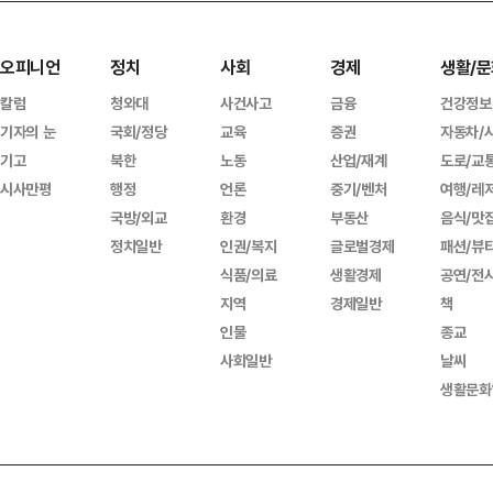
오피니언
정치
사회
경제
생활/문
칼럼
청와대
사건사고
금융
건강정보
기자의 눈
국회/정당
교육
증권
자동차/
기고
북한
노동
산업/재계
도로/교
시사만평
행정
언론
중기/벤처
여행/레
국방/외교
환경
부동산
음식/맛
정치일반
인권/복지
글로벌경제
패션/뷰
식품/의료
생활경제
공연/전
지역
경제일반
책
인물
종교
사회일반
날씨
생활문화