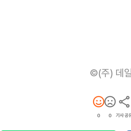
©(주) 데
기사 공
0
0