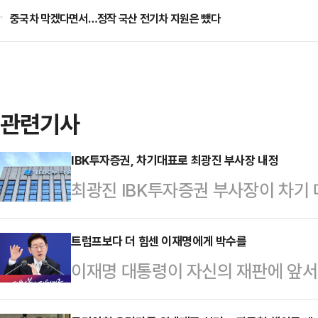
중국차 막겠다면서…정작 국산 전기차 지원은 뺐다
관련기사
IBK투자증권, 차기대표로 최광진 부사장 내정
최광진 IBK투자증권 부사장이 차기 
원추천후보위원회를 열고 차기 대표이
을 내정했다고 전했다.최 부사장은 
트럼프보다 더 힘센 이재명에게 박수를
이재명 대통령이 자신의 재판에 앞서
장·CIB그룹장을 역임했다.특히 IB
분명히 했다. 그는 8일 취임 1주년
내 은행·증권 시너지 사업을 적극 