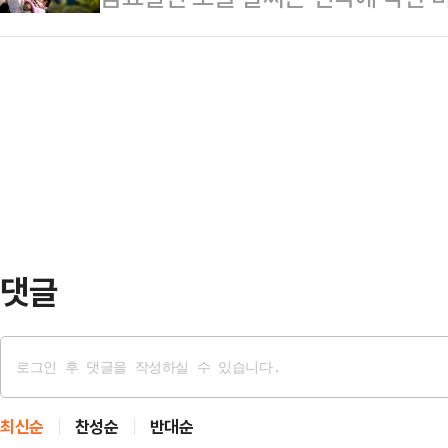
5~20㎜(8일 새벽까지) ▲강원동
아지겠다.기상청은 이날 "아침까지 
오르며 매우 덥겠다.아침 최저 기온은 
충북 5㎜…
강원 내륙 산지와 충북 북부는 오전
로, 당분간 기온이 평년(최저 14∼18
했다.예상 강수량은 ▲서해5도 5~
국 대부분 지역에서 낮과 밤의 기온차
강원 내륙산지 5㎜ 안팎 ▲강원 동
해야겠다.주…
북 5㎜ 미만 ▲전북·광주·전남 북
은 15~20도, 낮 최고 기온은 23~
지 벌어질 전망이다.주요…
댓글
최신순
찬성순
반대순