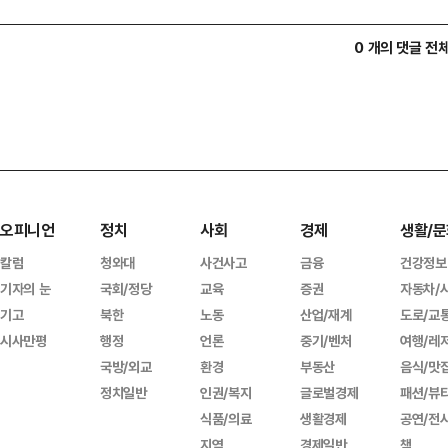
0 개의 댓글 전
오피니언
정치
사회
경제
생활/문
칼럼
청와대
사건사고
금융
건강정보
기자의 눈
국회/정당
교육
증권
자동차/
기고
북한
노동
산업/재계
도로/교
시사만평
행정
언론
중기/벤처
여행/레
국방/외교
환경
부동산
음식/맛
정치일반
인권/복지
글로벌경제
패션/뷰
식품/의료
생활경제
공연/전
지역
경제일반
책