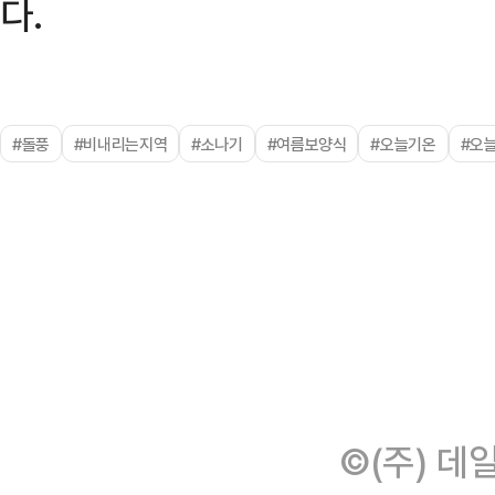
다.
#돌풍
#비내리는지역
#소나기
#여름보양식
#오늘기온
#오
©(주) 데