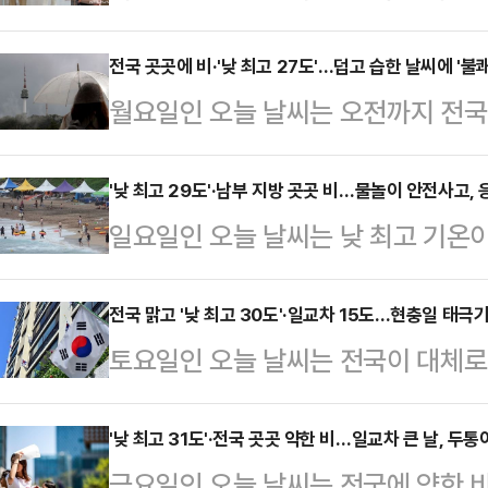
날 "오후에 강원남부내륙·강원산지
있겠다"고 예보했다.기상청은 당분간
전국 곳곳에 비·'낮 최고 27도'…덥고 습한 날씨에 '불
월요일인 오늘 날씨는 오전까지 전국
예상되지만, 당분간 찬 공기와 더운 
이날 "새벽까지 수도권과 충청권, 경
안정이 심해지겠다고 밝혔다.소나기
안, 경남권, 제주도에 비가 내리는 
'낮 최고 29도'·남부 지방 곳곳 비…물놀이 안전사고,
산지 5㎜ 안팎 ▲경북북동산지 5
일요일인 오늘 날씨는 낮 최고 기온이
▲서울·인천·경기 5㎜ 안팎 ▲강
가 이어지겠고, 일교차가 10도 안팎
전라 동부와 경상권, 제주도에 비가
㎜ 안팎 ▲대전·세종·충남, 충북 
11~18도, 낮 최고 기온은 …
권과 제주도, 오후부터 충청권 남부
전국 맑고 '낮 최고 30도'·일교차 15도…현충일 태극기
북동부 5~10㎜ ▲부산·울산·경남,
토요일인 오늘 날씨는 전국이 대체로
는 오후에, 그 밖의 지역은 밤에 그치
제주도 5㎜ 안팎이다.남해안과 제
상청은 이날 "서해상에서 동쪽으로 
지방에 비가 내리는 곳이 있겠다"고
백사장으로 강하게 밀려오고…
방은 대체로 맑다가 밤부터 차차 흐려
'낮 최고 31도'·전국 곳곳 약한 비…일교차 큰 날, 두통
천·경기(8일 새벽까지), 서해5도(
금요일인 오늘 날씨는 전국에 약한 
름이 많겠다"고 밝혔다. 남부 지방을