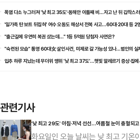
폭염 다소 누그러져 '낮 최고 35도'·동해안 이틀째 비…자고 난 뒤 갑작스러
'일가족 탄 보트 뒤집혀' 여수 오동도 해상서 전복 사고…60대·20대 등 2
"출근길에 우연히 복권 샀는데…" 1등 5억원 당첨자 사연은?
"숙련된 모습" 통영 60대女 살인사건, 미제로 갈 가능성 있나…범인의 실
입추 하루 지났는데 무더위 맹위 '낮 최고 37도'…햇빛 알레르기 증상·집에
관련기사
'낮 최고 29도' 아침·저녁 선선…여름철 눈이 충혈되고
화요일인 오늘 날씨는 낮 최고 기온