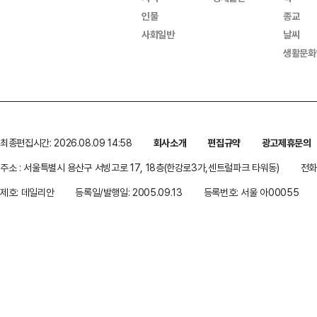
인물
종교
사회일반
날씨
생활문화
최종편집시간: 2026.08.09 14:58
회사소개
편집규약
광고제휴문의
주소 : 서울특별시 용산구 서빙고로 17, 18층(한강로3가,센트럴파크 타워동)
전화 
제호: 데일리안
등록일/발행일: 2005.09.13
등록번호: 서울 아00055