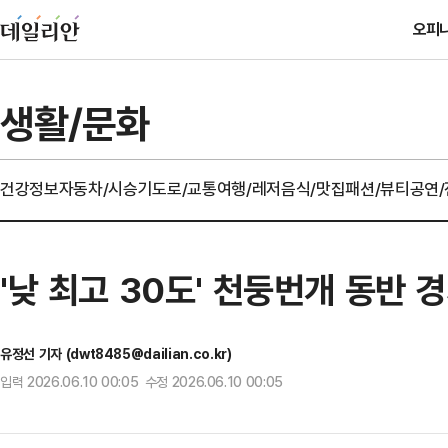
오피
생활/문화
건강정보
자동차/시승기
도로/교통
여행/레저
음식/맛집
패션/뷰티
공연
'낮 최고 30도' 천둥번개 동반 
유정선 기자 (dwt8485@dailian.co.kr)
입력 2026.06.10 00:05 수정 2026.06.10 00:05