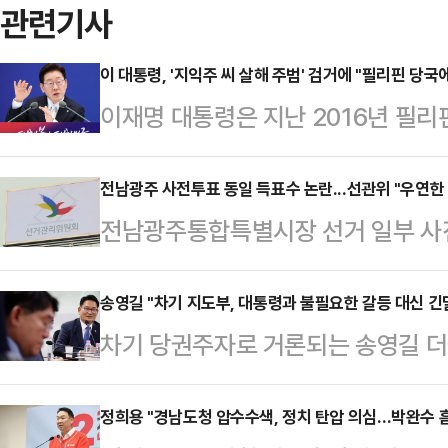
관련기사
이 대통령, '지익주 씨 살해 주범' 검거에 "필리핀 당국
이재명 대통령은 지난 2016년 필리
를 살해한 주범이 검거되자 필리핀 
이 대통령은 9일 사회관계망서비스(S
전남광주 사전투표 동일 득표수 논란...선관위 "우연한
전남광주통합특별시장 선거 일부 사
리 국민을 살해한 현지 전직 경찰을 
일하게 나타나면서 의혹이 제기됐지
국에 감사드린다"고 밝혔다.외교부에
선을 그었다.전남선관위는 9일 해당 
송영길 "차기 지도부, 대통령과 불필요한 갈등 대신 긴
주범이자 전직 필리핀 경찰청 마약단
차기 당권주자로 거론되는 송영길 더
가 동일하게 나타난 지역의 개표 상세
에 의해 검거됐다.지 씨 살해 사건은
는 대통령과 불필요한 갈등으로 에너
와 무효 투표수 등 전체 투표 데이터
적 사례로, 그동안…
협력해 개혁을 추동해야 한다"고 밝혔
정희용 "경남도청 압수수색, 정치 탄압 의심…박완수 
고 해명했다.이어 "관내 사전투표함