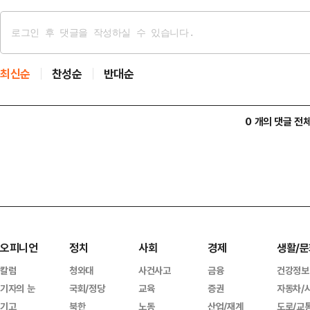
최신순
찬성순
반대순
0 개의 댓글 전
오피니언
정치
사회
경제
생활/문
칼럼
청와대
사건사고
금융
건강정보
기자의 눈
국회/정당
교육
증권
자동차/
기고
북한
노동
산업/재계
도로/교