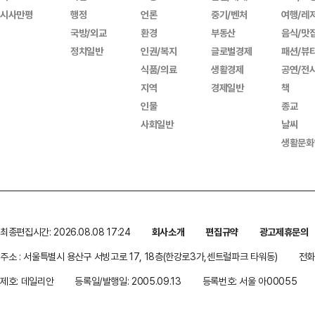
시사만평
행정
언론
중기/벤처
여행/레
국방/외교
환경
부동산
음식/맛
정치일반
인권/복지
글로벌경제
패션/뷰
식품/의료
생활경제
공연/전
지역
경제일반
책
인물
종교
사회일반
날씨
생활문화
최종편집시간: 2026.08.08 17:24
회사소개
편집규약
광고제휴문의
주소 : 서울특별시 용산구 서빙고로 17, 18층(한강로3가,센트럴파크 타워동)
전화 
제호: 데일리안
등록일/발행일: 2005.09.13
등록번호: 서울 아00055