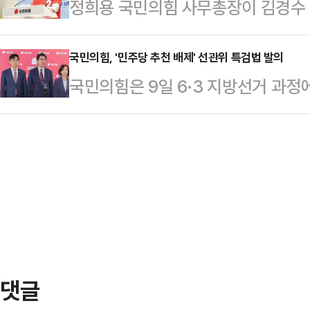
정희용 국민의힘 사무총장이 김경수 
도 국회에서 전현희 의원 주최로 열린
아래 봉쇄·봉인돼 투표참관인과 호송 
6·3 지방선거 과정에서 제기한 박
다' 토론회에 참석해 "검찰과 군, 관
원회로 이송한 후 폐쇄회…
'딥페이크 영상·관권선거 의혹'에 대
국민의힘, '민주당 추천 배제' 선관위 특검법 발의
는 건 당에 있다. 집권여당과 상임
국민의힘은 9일 6·3 지방선거 과정
지사를 겨냥한 '정치적 탄압'이 아닌
통령 혼자 불가능하다"며 이같이 말했
권 침해 의혹과 관련해 더불어민주당
희용 사무총장은 9일 페이스북에 "
겼다고 하지만 국…
회 특검법'을 당론으로 발의했다.국
에 의한 고발에 경찰이 강제수사에 
패와 무능이 부른 '대한민국 참사'로
을 진행하고 있다"고 적었다.실제로
동기인 위철한 중앙선관위원장 대행 체
수사관 10여명을 투입…
간주해 강력히 경고했다.주진우·최수
국회에서 기자회견을 열고 '지선 부정
위한 특별검사 임명…
댓글