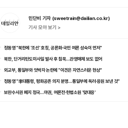
민단비 기자 (sweetrain@dailian.co.kr)
기사 모아 보기 >
정동영 "북한에 '조선' 호칭, 공론화·국민 여론 성숙이 먼저"
북한, 단거리탄도미사일 발사 후 침묵…관영매체 보도 없어
외교부, 통일부와 엇박자 논란에 "이견은 자연스러운 현상"
정동영 "李대통령, 평화공존 의지 분명…통일부에 독려·응원 보낸 것"
보완수사권 폐지 정국…야권, 여론전·헌법소원 '맞대응'