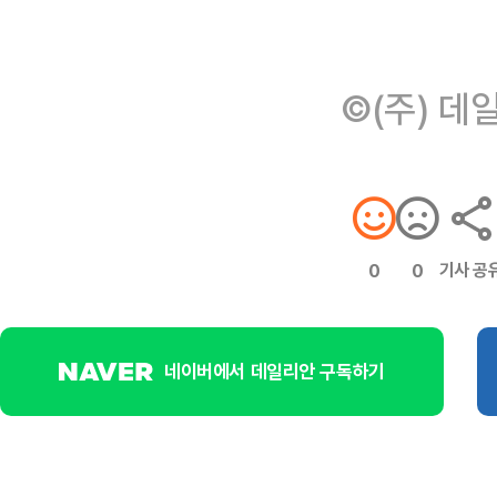
©(주) 데
기사 공
0
0
네이버에서 데일리안 구독하기