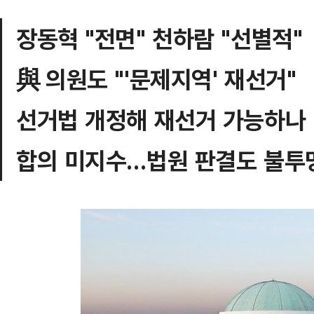
장동혁 "전면" 천하람 "선별적"
與 의원도 "'문제지역' 재선거"
선거법 개정해 재선거 가능하나
합의 미지수…법원 판결도 불투