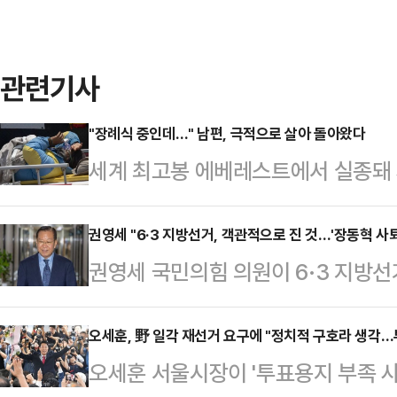
관련기사
"장례식 중인데…" 남편, 극적으로 살아 돌아왔다
세계 최고봉 에베레스트에서 실종돼
(전문 산악 안내인 부족)가 극적으로
새 만으로 구조 소식이 전해 졌을땐 
권영세 "6·3 지방선거, 객관적으로 진 것…'장동혁 사
권영세 국민의힘 의원이 6·3 지방
(현지시간) AFP통신 등에 따르면
표의 사퇴를 포함한 다양한 조치들을
다와(57)를 쿰부 빙하 폭포 인근에
은 9일 SBS라디오 김태현의 정치쇼
오세훈, 野 일각 재선거 요구에 "정치적 구호라 생각…
크리스 스롤과 지난달 29일 에베레
오세훈 서울시장이 '투표용지 부족 사
으로 진 것"이라고 밝혔다.권 의원은
종된 전문 산악 안내 부족의 일원이