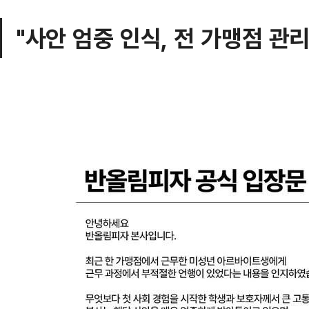
"사안 엄중 인식, 전 가맹점 관