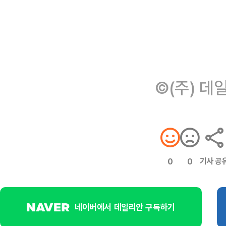
©(주) 데
기사 공
0
0
네이버에서 데일리안 구독하기