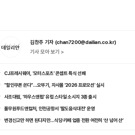
김찬주 기자 (chan7200@dailian.co.kr)
기사 모아 보기 >
CJ프레시웨이, '모터스포츠' 콘셉트 특식 선봬
"할인쿠폰 쏜다"…오뚜기, 자사몰 '2026 프로모션' 실시
사조대림, '하우스앤펍' 유럽 스타일 소시지 3종 출시
풀무원푸드앤컬처, 인천공항서 '팔도음식대전' 운영
변경신고만 하면 된다지만…식당·카페 업종 전환 여전히 ‘산 넘어 산’