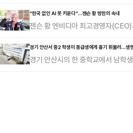
구하는 것과 관련해 "마지막 남은 
었지 않았느냐. 지금 4명이 됐다"며 
7200m에 위치한…
분노가 굉장히 클 수밖에 없다"며 "
“한국 없인 AI 못 키운다”…젠슨 황 방한의 속내
노력을 했다기보단 오세훈 후보와 정
젠슨 황 엔비디아 최고경영자(CEO)
어진 게 제일 젊은이들을 분노하게 
인물 차이가 결정적인 이유"라고 잘라
오전 김포공항을 통해 한국을 떠났다.
면서도 장동혁 국민의힘 대표 등 야
선거다라는…
전자 회장, 정의선 현대차그룹 회장과
경기 안산서 중2 학생이 동급생에게 흉기 휘둘러…생
대해서는 "정치적인 구호로 생각한다"
경기 안산시의 한 중학교에서 남학생
기가 묘하게 달랐다.당시만 해도 국내
앙일보 유튜브 '황현희의 불편한 여의
이 발생했다.9일 경찰 등에 따르면 
계에 올라타기 위해 손을 내미는 장
으로 당락에 영…
잔동 한 중학교 교실에서 2학년 남학
한국 기업 없이는 다음 단계의 AI 
를 휘둘렀다.B군은 얼굴과 팔뚝 부위
하게 드러났다는 평가다.황 CEO는 
생명에는 지장이 없는 것으로 알려졌다
가져…
법 소년(형사미성년자)으로 형사 처
사건 경위를 조사한 뒤 A군을 가정