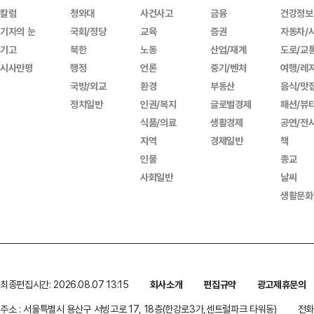
칼럼
청와대
사건사고
금융
건강정보
기자의 눈
국회/정당
교육
증권
자동차/
기고
북한
노동
산업/재계
도로/교
시사만평
행정
언론
중기/벤처
여행/레
국방/외교
환경
부동산
음식/맛
정치일반
인권/복지
글로벌경제
패션/뷰
식품/의료
생활경제
공연/전
지역
경제일반
책
인물
종교
사회일반
날씨
생활문화
최종편집시간: 2026.08.07 13:15
회사소개
편집규약
광고제휴문의
주소 : 서울특별시 용산구 서빙고로 17, 18층(한강로3가,센트럴파크 타워동)
전화 