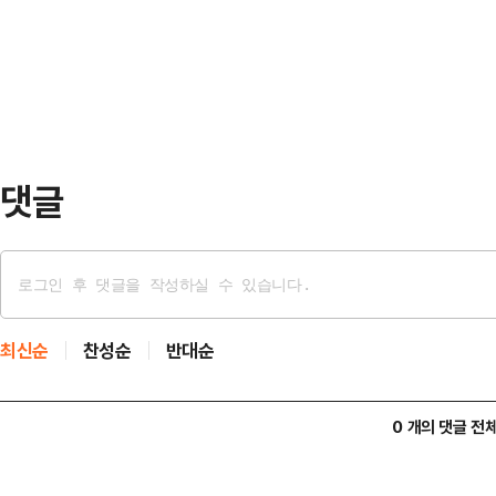
시카고 리글리필드에서 열린 ‘2026
많은 스타 선수들을 배출하며 한국 
서 5번 타자 우익수로 선발 출전해 
적인 무대이기도 하다. 올해는 …
록 멀티히트에는 실패했지만 안타 생
난달 15일 LA 다저스전부터 이어온 
는 메이저리그 …
댓글
최신순
찬성순
반대순
0 개의 댓글 전