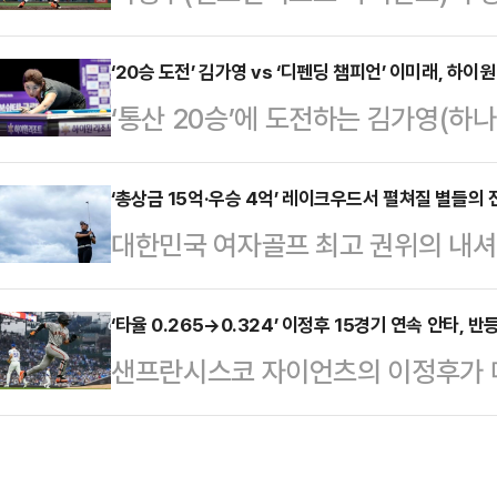
(한국시간) 미국 캘리포니아주 샌프
사는 황희찬 소속사 직원들이 사기, 
메이저리그 워싱턴 내셔널스와의 홈경
‘20승 도전’ 김가영 vs ‘디펜딩 챔피언’ 이미래, 하이
혐의를 저질렀다고 주장하며 두 차례
‘통산 20승’에 도전하는 김가영(하
5타수 4안타 2득점 맹타를 휘둘렀
2024년 황희찬 측과 체결한 계약에
리조트)가 우승 길목에서 물러설 수 
21번째 멀티 히트를 달성함과 동시에
용이 포함돼…
강원도 정선군 하이원리조트 그랜드
‘총상금 15억·우승 4억’ 레이크우드서 펼쳐질 별들의 
전부터 이어진 연속 경기 안타 행진을
대한민국 여자골프 최고 권위의 내
2026-27시즌 2차 투어 ’국민의 
거 추신수(2013년 7월 3~23일 
글로벌 프리미엄 브랜드와 손을 잡고
언십‘ LPBA 8강에서 김상아(하림
25일~8…
세데스-벤츠 코리아와 대한골프협회(
‘타율 0.265→0.324’ 이정후 15경기 연속 안타, 반
에 진출했다.직전 투어이자 시즌 개막
샌프란시스코 자이언츠의 이정후가 메
벤츠 제40회 한국여자오픈골프선수권
승에 단 두 걸음만을 남겨 놓게 됐다.
귀 후 리그 최정상급 타격감을 과시하
간 경기도 양주시 레이크우드 컨트리
개막 투어…
구단 역사에 남을 기록까지 만드려는
개최한 한국여자오픈은 한국 여자골프