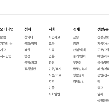
오피니언
정치
사회
경제
생활/문
칼럼
청와대
사건사고
금융
건강정보
기자의 눈
국회/정당
교육
증권
자동차/
기고
북한
노동
산업/재계
도로/교
시사만평
행정
언론
중기/벤처
여행/레
국방/외교
환경
부동산
음식/맛
정치일반
인권/복지
글로벌경제
패션/뷰
식품/의료
생활경제
공연/전
지역
경제일반
책
인물
종교
사회일반
날씨
생활문화