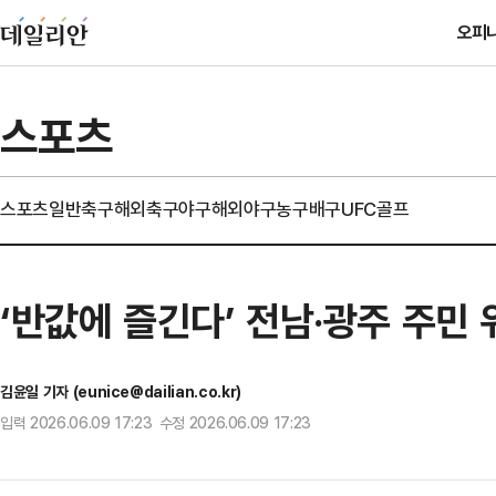
오피
스포츠
스포츠일반
축구
해외축구
야구
해외야구
농구
배구
UFC
골프
‘반값에 즐긴다’ 전남·광주 주민
김윤일 기자 (eunice@dailian.co.kr)
입력 2026.06.09 17:23 수정 2026.06.09 17:23