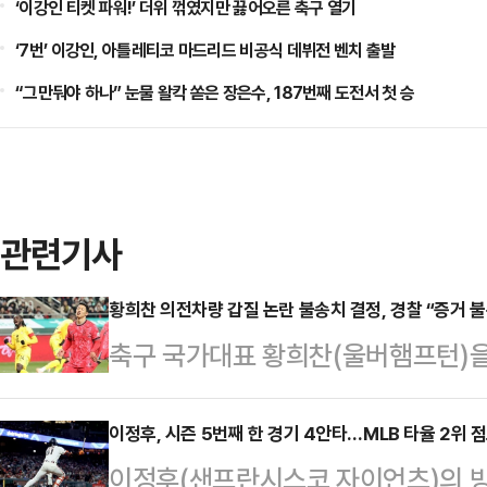
‘이강인 티켓 파워!’ 더위 꺾였지만 끓어오른 축구 열기
‘7번’ 이강인, 아틀레티코 마드리드 비공식 데뷔전 벤치 출발
“그만둬야 하나” 눈물 왈칵 쏟은 장은수, 187번째 도전서 첫 승
관련기사
황희찬 의전차량 갑질 논란 불송치 결정, 경찰 “증거 
축구 국가대표 황희찬(울버햄프턴)을
갑질 의혹'이 경찰의 불송치 결정으
따르면 서울 송파경찰서는 황희찬 소
이정후, 시즌 5번째 한 경기 4안타…MLB 타율 2위 
이정후(샌프란시스코 자이언츠)의 방
유로 지난달 20일 불송치 결정을 내