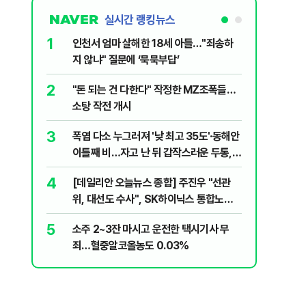
실시간 랭킹뉴스
1
6
인천서 엄마 살해한 18세 아들…"죄송하
바이든 암
지 않냐" 질문에 ‘묵묵부답’
며 목소리
2
7
"돈 되는 건 다한다" 작정한 MZ조폭들…
'폐버스 
소탕 작전 개시
냐, 네 
3
8
폭염 다소 누그러져 '낮 최고 35도'·동해안
변동성 잦
이틀째 비…자고 난 뒤 갑작스러운 두통,
6000~
원인은 [오늘 날씨]
4
9
[데일리안 오늘뉴스 종합] 주진우 "선관
'살인 더
위, 대선도 수사", SK하이닉스 통합노조,
10
나경원 "
추미애 "지방재정 바꿔야", 세제개편 이달
5
소주 2~3잔 마시고 운전한 택시기사 무
부 겨냥 
정리 등
죄…혈중알코올농도 0.03%