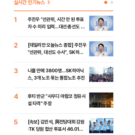
실시간 인기뉴스
1
6
주진우 "선관위, 시간 안 된 투표
김민
자 수 미리 입력…대선·총선도 수
청래
사해야"
어야
반대
2
7
[데일리안 오늘뉴스 종합] 주진우
경찰
"선관위, 대선도 수사", SK하이
박글
닉스 통합노조, 추미애 "지방재정
바꿔야", 세제개편 이달 정리 등
3
8
나흘 만에 3800명…SK하이닉
치매
스, 3개 노조 묶는 통합노조 추진
20
인 
4
9
후티 반군 "사우디 아람코 정유시
추미
설 타격" 주장
못 
틀 
5
10
[속보] 김민석, 與전당대회 강원
나경
·TK 당원 합산 투표서 46.01%
장"