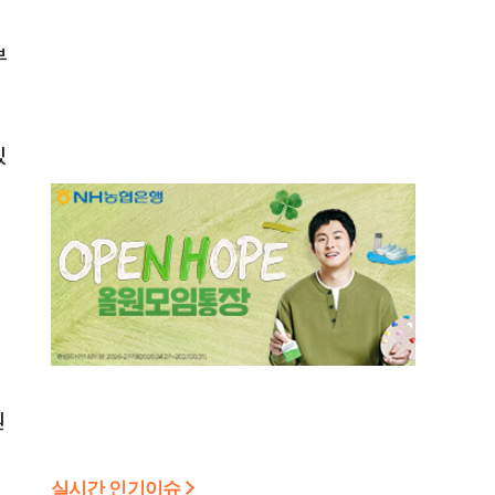
부
있
원