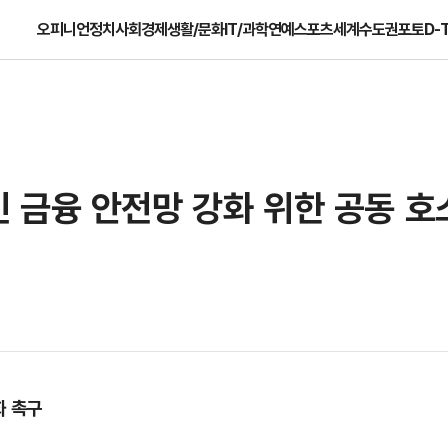
오피니언
정치
사회
경제
생활/문화
IT/과학
연예
스포츠
세계
수도권
포토
D-
 금융 안전망 강화 위한 공동 호
화 촉구