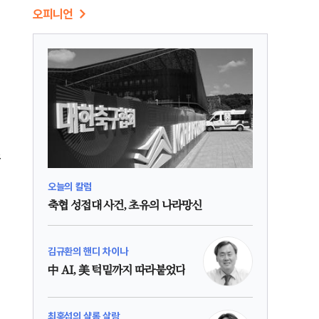
오피니언
스
오늘의 칼럼
축협 성접대 사건, 초유의 나라망신
김규환의 핸디 차이나
中 AI, 美 턱밑까지 따라붙었다
최홍섭의 샬롬 살람